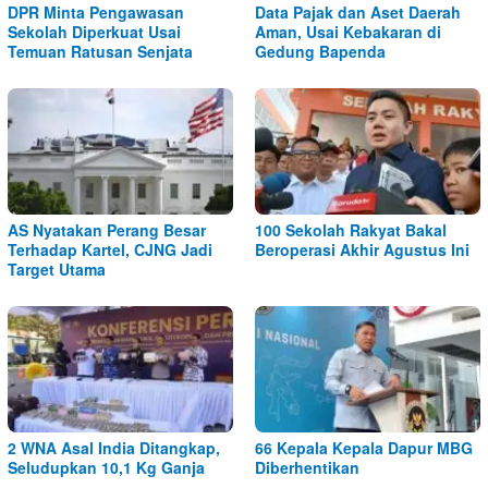
DPR Minta Pengawasan
Data Pajak dan Aset Daerah
Sekolah Diperkuat Usai
Aman, Usai Kebakaran di
Temuan Ratusan Senjata
Gedung Bapenda
AS Nyatakan Perang Besar
100 Sekolah Rakyat Bakal
Terhadap Kartel, CJNG Jadi
Beroperasi Akhir Agustus Ini
Target Utama
2 WNA Asal India Ditangkap,
66 Kepala Kepala Dapur MBG
Seludupkan 10,1 Kg Ganja
Diberhentikan