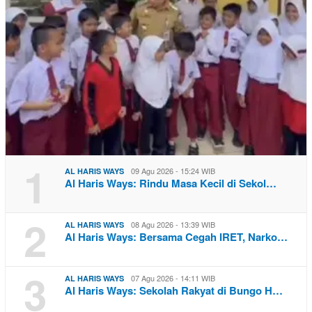
1
09 Agu 2026 - 15:24 WIB
AL HARIS WAYS
Al Haris Ways: Rindu Masa Kecil di Sekol…
2
08 Agu 2026 - 13:39 WIB
AL HARIS WAYS
Al Haris Ways: Bersama Cegah IRET, Narko…
3
07 Agu 2026 - 14:11 WIB
AL HARIS WAYS
Al Haris Ways: Sekolah Rakyat di Bungo H…