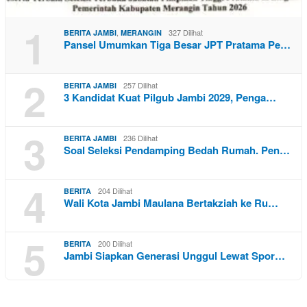
1
,
327 Dilihat
BERITA JAMBI
MERANGIN
Pansel Umumkan Tiga Besar JPT Pratama Pe…
2
257 Dilihat
BERITA JAMBI
3 Kandidat Kuat Pilgub Jambi 2029, Penga…
3
236 Dilihat
BERITA JAMBI
Soal Seleksi Pendamping Bedah Rumah. Pen…
4
204 Dilihat
BERITA
Wali Kota Jambi Maulana Bertakziah ke Ru…
5
200 Dilihat
BERITA
Jambi Siapkan Generasi Unggul Lewat Spor…