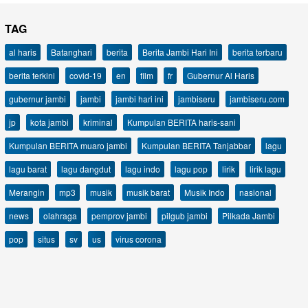
TAG
al haris
Batanghari
berita
Berita Jambi Hari Ini
berita terbaru
berita terkini
covid-19
en
film
fr
Gubernur Al Haris
gubernur jambi
jambi
jambi hari ini
jambiseru
jambiseru.com
jp
kota jambi
kriminal
Kumpulan BERITA haris-sani
Kumpulan BERITA muaro jambi
Kumpulan BERITA Tanjabbar
lagu
lagu barat
lagu dangdut
lagu indo
lagu pop
lirik
lirik lagu
Merangin
mp3
musik
musik barat
Musik Indo
nasional
news
olahraga
pemprov jambi
pilgub jambi
Pilkada Jambi
pop
situs
sv
us
virus corona