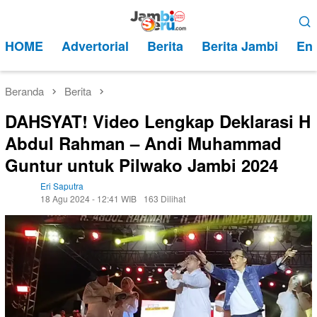
Loncat
Menu
ke
Mobile
HOME
Advertorial
Berita
Berita Jambi
Ent
konten
Beranda
Berita
DAHSYAT! Video Lengkap Deklarasi H
Abdul Rahman – Andi Muhammad
Guntur untuk Pilwako Jambi 2024
Eri Saputra
18 Agu 2024 - 12:41 WIB
163 Dilihat