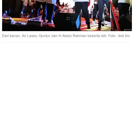
Dari kanan, Ari Lasso, Guntur, dan H Abdul Rahman beserta istri. Foto : dok tim