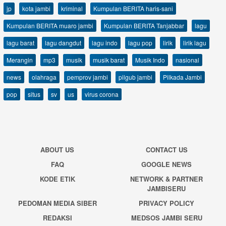
jp
kota jambi
kriminal
Kumpulan BERITA haris-sani
Kumpulan BERITA muaro jambi
Kumpulan BERITA Tanjabbar
lagu
lagu barat
lagu dangdut
lagu indo
lagu pop
lirik
lirik lagu
Merangin
mp3
musik
musik barat
Musik Indo
nasional
news
olahraga
pemprov jambi
pilgub jambi
Pilkada Jambi
pop
situs
sv
us
virus corona
ABOUT US
CONTACT US
FAQ
GOOGLE NEWS
KODE ETIK
NETWORK & PARTNER
JAMBISERU
PEDOMAN MEDIA SIBER
PRIVACY POLICY
REDAKSI
MEDSOS JAMBI SERU