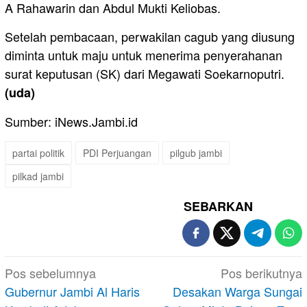
A Rahawarin dan Abdul Mukti Keliobas.
Setelah pembacaan, perwakilan cagub yang diusung
diminta untuk maju untuk menerima penyerahanan
surat keputusan (SK) dari Megawati Soekarnoputri.
(uda)
Sumber: iNews.Jambi.id
partai politik
PDI Perjuangan
pilgub jambi
pilkad jambi
SEBARKAN
Navigasi
Pos sebelumnya
Pos berikutnya
pos
Gubernur Jambi Al Haris
Desakan Warga Sungai