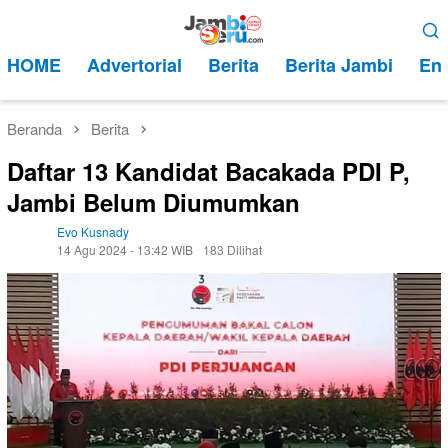
Loncat
Menu
ke
Mobile
HOME
Advertorial
Berita
Berita Jambi
Ent
konten
Beranda
Berita
Daftar 13 Kandidat Bacakada PDI P,
Jambi Belum Diumumkan
Evo Kusnady
14 Agu 2024 - 13:42 WIB
183 Dilihat