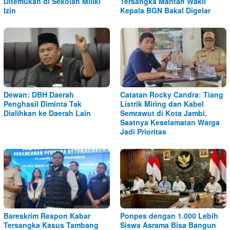
Ditemukan di Sekolah Miliki
Tersangka Mantan Wakil
Izin
Kepala BGN Bakal Digelar
Dewan: DBH Daerah
Catatan Rocky Candra: Tiang
Penghasil Diminta Tak
Listrik Miring dan Kabel
Dialihkan ke Daerah Lain
Semrawut di Kota Jambi,
Saatnya Keselamatan Warga
Jadi Prioritas
Bareskrim Respon Kabar
Ponpes dengan 1.000 Lebih
Tersangka Kasus Tambang
Siswa Asrama Bisa Bangun