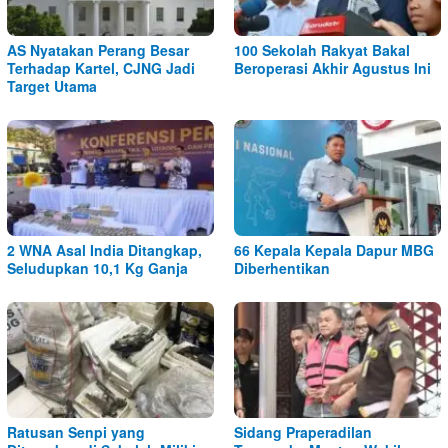
AS Nyatakan Perang Besar
100 Sekolah Rakyat Bakal
Terhadap Kartel, CJNG Jadi
Beroperasi Akhir Agustus Ini
Target Utama
2 WNA Asal India Ditangkap,
66 Kepala Kepala Dapur MBG
Seludupkan 10,1 Kg Ganja
Diberhentikan
Ratusan Senpi yang
Sidang Praperadilan