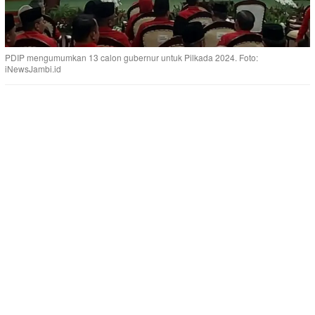
PDIP mengumumkan 13 calon gubernur untuk Pilkada 2024. Foto:
iNewsJambi.id