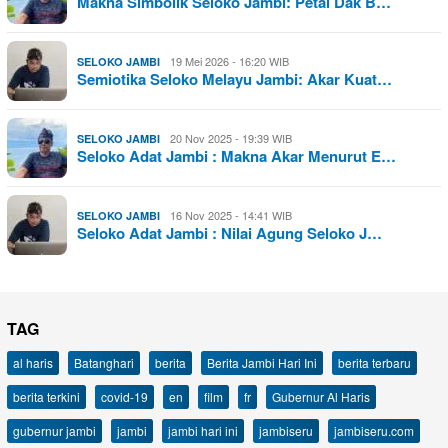
Makna Simbolik Seloko Jambi: Petai Dak B…
19 Mei 2026 - 16:20 WIB
SELOKO JAMBI
Semiotika Seloko Melayu Jambi: Akar Kuat…
20 Nov 2025 - 19:39 WIB
SELOKO JAMBI
Seloko Adat Jambi : Makna Akar Menurut E…
16 Nov 2025 - 14:41 WIB
SELOKO JAMBI
Seloko Adat Jambi : Nilai Agung Seloko J…
TAG
al haris
Batanghari
berita
Berita Jambi Hari Ini
berita terbaru
berita terkini
covid-19
en
film
fr
Gubernur Al Haris
gubernur jambi
jambi
jambi hari ini
jambiseru
jambiseru.com