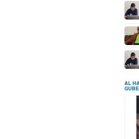
AL H
GUBE