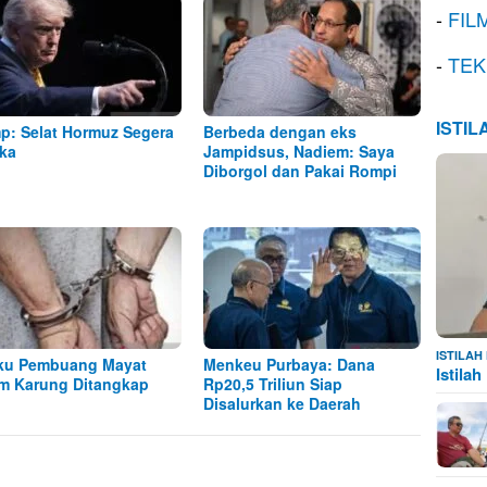
-
FIL
-
TEK
ISTI
p: Selat Hormuz Segera
Berbeda dengan eks
ka
Jampidsus, Nadiem: Saya
Diborgol dan Pakai Rompi
ISTILA
ku Pembuang Mayat
Menkeu Purbaya: Dana
Istila
m Karung Ditangkap
Rp20,5 Triliun Siap
Disalurkan ke Daerah