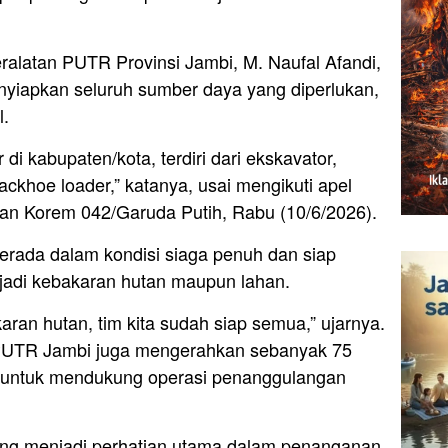
latan PUTR Provinsi Jambi, M. Naufal Afandi,
yiapkan seluruh sumber daya yang diperlukan,
l.
 di kabupaten/kota, terdiri dari ekskavator,
ackhoe loader,” katanya, usai mengikuti apel
ngan Korem 042/Garuda Putih, Rabu (10/6/2026).
berada dalam kondisi siaga penuh dan siap
erjadi kebakaran hutan maupun lahan.
aran hutan, tim kita sudah siap semua,” ujarnya.
, PUTR Jambi juga mengerahkan sebanyak 75
n untuk mendukung operasi penanggulangan
ang menjadi perhatian utama dalam penanganan