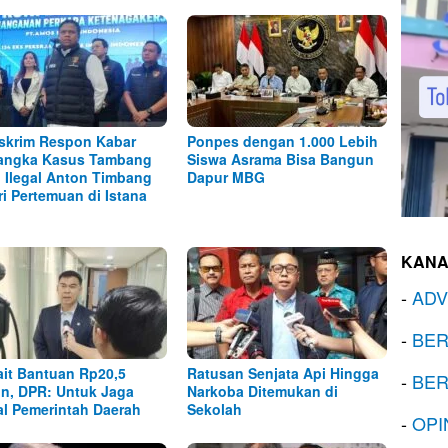
skrim Respon Kabar
Ponpes dengan 1.000 Lebih
angka Kasus Tambang
Siswa Asrama Bisa Bangun
l Ilegal Anton Timbang
Dapur MBG
ri Pertemuan di Istana
KANA
-
ADV
-
BER
ait Bantuan Rp20,5
Ratusan Senjata Api Hingga
-
BER
iun, DPR: Untuk Jaga
Narkoba Ditemukan di
al Pemerintah Daerah
Sekolah
-
OPI