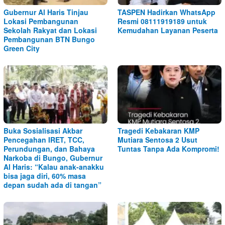
Gubernur Al Haris Tinjau
TASPEN Hadirkan WhatsApp
Lokasi Pembangunan
Resmi 08111919189 untuk
Sekolah Rakyat dan Lokasi
Kemudahan Layanan Peserta
Pembangunan BTN Bungo
Green City
Buka Sosialisasi Akbar
Tragedi Kebakaran KMP
Pencegahan IRET, TCC,
Mutiara Sentosa 2 Usut
Perundungan, dan Bahaya
Tuntas Tanpa Ada Kompromi!
Narkoba di Bungo, Gubernur
Al Haris: “Kalau anak-anakku
bisa jaga diri, 60% masa
depan sudah ada di tangan”