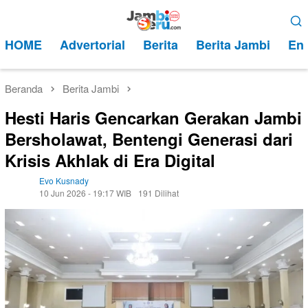
Loncat
Menu
ke
Mobile
HOME
Advertorial
Berita
Berita Jambi
Ent
konten
Beranda
Berita Jambi
Hesti Haris Gencarkan Gerakan Jambi
Bersholawat, Bentengi Generasi dari
Krisis Akhlak di Era Digital
Evo Kusnady
10 Jun 2026 - 19:17 WIB
191 Dilihat