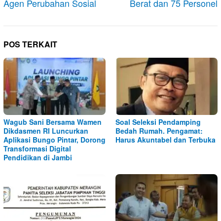
Agen Perubahan Sosial
Berat dan 75 Personel
POS TERKAIT
Wagub Sani Bersama Wamen
Soal Seleksi Pendamping
Dikdasmen RI Luncurkan
Bedah Rumah. Pengamat:
Aplikasi Bungo Pintar, Dorong
Harus Akuntabel dan Terbuka
Transformasi Digital
Pendidikan di Jambi