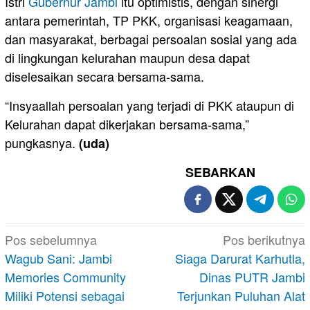
Istri
Gubernur Jambi
itu optimistis, dengan sinergi
antara pemerintah, TP PKK, organisasi keagamaan,
dan masyarakat, berbagai persoalan sosial yang ada
di lingkungan kelurahan maupun desa dapat
diselesaikan secara bersama-sama.
“Insyaallah persoalan yang terjadi di PKK ataupun di
Kelurahan dapat dikerjakan bersama-sama,”
pungkasnya.
(uda)
SEBARKAN
Navigasi
Pos sebelumnya
Pos berikutnya
pos
Wagub Sani: Jambi
Siaga Darurat Karhutla,
Memories Community
Dinas PUTR Jambi
Miliki Potensi sebagai
Terjunkan Puluhan Alat