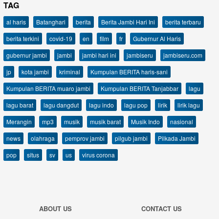
TAG
al haris
Batanghari
berita
Berita Jambi Hari Ini
berita terbaru
berita terkini
covid-19
en
film
fr
Gubernur Al Haris
gubernur jambi
jambi
jambi hari ini
jambiseru
jambiseru.com
jp
kota jambi
kriminal
Kumpulan BERITA haris-sani
Kumpulan BERITA muaro jambi
Kumpulan BERITA Tanjabbar
lagu
lagu barat
lagu dangdut
lagu indo
lagu pop
lirik
lirik lagu
Merangin
mp3
musik
musik barat
Musik Indo
nasional
news
olahraga
pemprov jambi
pilgub jambi
Pilkada Jambi
pop
situs
sv
us
virus corona
ABOUT US
CONTACT US