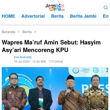
Loncat
Menu
ke
Mobile
HOME
Advertorial
Berita
Berita Jambi
Ent
konten
Beranda
Berita
Wapres Ma’ruf Amin Sebut: Hasyim
Asy’ari Mencoreng KPU
Evo Kusnady
04 Jul 2024 - 12:43 WIB
173 Dilihat