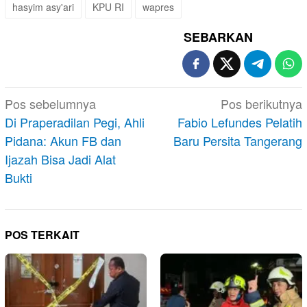
hasyim asy'ari
KPU RI
wapres
SEBARKAN
Navigasi
Pos sebelumnya
Pos berikutnya
pos
Di Praperadilan Pegi, Ahli
Fabio Lefundes Pelatih
Pidana: Akun FB dan
Baru Persita Tangerang
Ijazah Bisa Jadi Alat
Bukti
POS TERKAIT