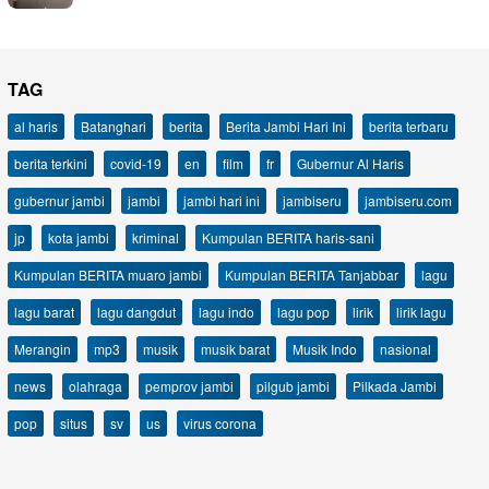
TAG
al haris
Batanghari
berita
Berita Jambi Hari Ini
berita terbaru
berita terkini
covid-19
en
film
fr
Gubernur Al Haris
gubernur jambi
jambi
jambi hari ini
jambiseru
jambiseru.com
jp
kota jambi
kriminal
Kumpulan BERITA haris-sani
Kumpulan BERITA muaro jambi
Kumpulan BERITA Tanjabbar
lagu
lagu barat
lagu dangdut
lagu indo
lagu pop
lirik
lirik lagu
Merangin
mp3
musik
musik barat
Musik Indo
nasional
news
olahraga
pemprov jambi
pilgub jambi
Pilkada Jambi
pop
situs
sv
us
virus corona