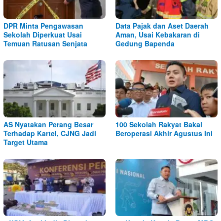
DPR Minta Pengawasan
Data Pajak dan Aset Daerah
Sekolah Diperkuat Usai
Aman, Usai Kebakaran di
Temuan Ratusan Senjata
Gedung Bapenda
AS Nyatakan Perang Besar
100 Sekolah Rakyat Bakal
Terhadap Kartel, CJNG Jadi
Beroperasi Akhir Agustus Ini
Target Utama