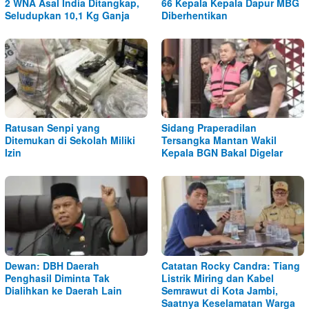
2 WNA Asal India Ditangkap,
66 Kepala Kepala Dapur MBG
Seludupkan 10,1 Kg Ganja
Diberhentikan
Ratusan Senpi yang
Sidang Praperadilan
Ditemukan di Sekolah Miliki
Tersangka Mantan Wakil
Izin
Kepala BGN Bakal Digelar
Dewan: DBH Daerah
Catatan Rocky Candra: Tiang
Penghasil Diminta Tak
Listrik Miring dan Kabel
Dialihkan ke Daerah Lain
Semrawut di Kota Jambi,
Saatnya Keselamatan Warga