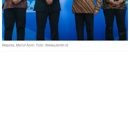
Wapres, Ma'ruf Amin. Foto: iNewsJambi.id