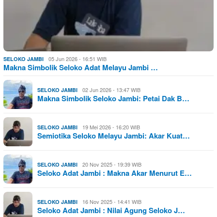
05 Jun 2026 - 16:51 WIB
SELOKO JAMBI
Makna Simbolik Seloko Adat Melayu Jambi …
02 Jun 2026 - 13:47 WIB
SELOKO JAMBI
Makna Simbolik Seloko Jambi: Petai Dak B…
19 Mei 2026 - 16:20 WIB
SELOKO JAMBI
Semiotika Seloko Melayu Jambi: Akar Kuat…
20 Nov 2025 - 19:39 WIB
SELOKO JAMBI
Seloko Adat Jambi : Makna Akar Menurut E…
16 Nov 2025 - 14:41 WIB
SELOKO JAMBI
Seloko Adat Jambi : Nilai Agung Seloko J…