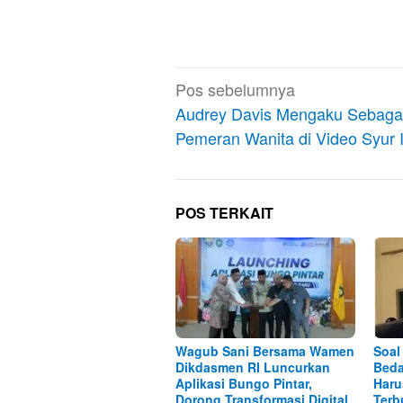
Navigasi
Pos sebelumnya
pos
Audrey Davis Mengaku Sebaga
Pemeran Wanita di Video Syur I
POS TERKAIT
Wagub Sani Bersama Wamen
Soal
Dikdasmen RI Luncurkan
Beda
Aplikasi Bungo Pintar,
Haru
Dorong Transformasi Digital
Terb