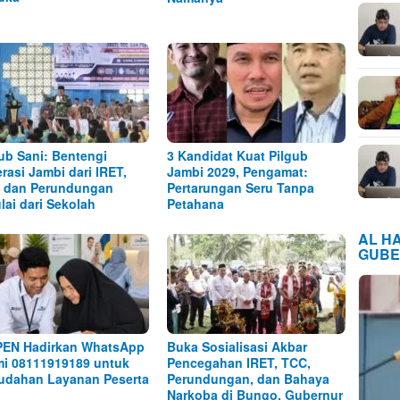
b Sani: Bentengi
3 Kandidat Kuat Pilgub
rasi Jambi dari IRET,
Jambi 2029, Pengamat:
 dan Perundungan
Pertarungan Seru Tanpa
lai dari Sekolah
Petahana
AL H
GUBE
EN Hadirkan WhatsApp
Buka Sosialisasi Akbar
i 08111919189 untuk
Pencegahan IRET, TCC,
dahan Layanan Peserta
Perundungan, dan Bahaya
Narkoba di Bungo, Gubernur