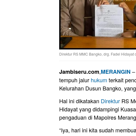
Direktur RS MMC Bangko, drg. Fadel Hidayat 
,
–
Jambiseru.com
MERANGIN
tempuh jalur
hukum
terkait pe
Kelurahan Dusun Bangko, yang 
Hal ini dikatakan
Direktur
RS Me
Hidayat yang didampingi Kua
pengaduan di Mapolres Merang
“Iya, hari ini kita sudah memb