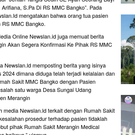
ni Arifiana, S.Pa Di RS MMC Bangko”. Pada
ewslan.Id mengatakan bahwa orang tua pasien
an RS MMC Bangko.
edia Online Newslan.id juga memuat berita
ngin Akan Segera Konfirmasi Ke Pihak RS MMC
ia Newslan.ld memposting berita yang isinya
2024 dimana diduga telah terjadi kelalaian dan
Rumah Sakit MMC Bangko dengan Pasien
n salah satu warga Desa Sungai Udang
en Merangin
eh media Newslan.ld terkait dengan Rumah Sakit
salahan prosedur terhadap pasien tidaklah
sebut pihak Rumah Sakit Merangin Medical
 baiknya,” ujarnya