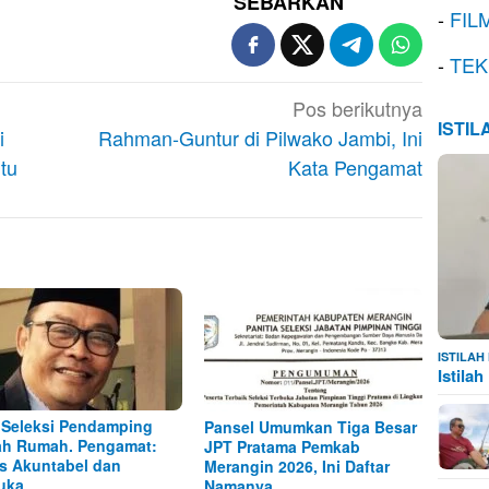
SEBARKAN
-
FIL
-
TEK
Pos berikutnya
ISTI
i
Rahman-Guntur di Pilwako Jambi, Ini
tu
Kata Pengamat
ISTILA
Istila
 Seleksi Pendamping
Pansel Umumkan Tiga Besar
h Rumah. Pengamat:
JPT Pratama Pemkab
s Akuntabel dan
Merangin 2026, Ini Daftar
uka
Namanya