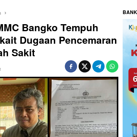
BANK
n
MMC Bangko Tempuh
rkait Dugaan Pencemaran
h Sakit
t