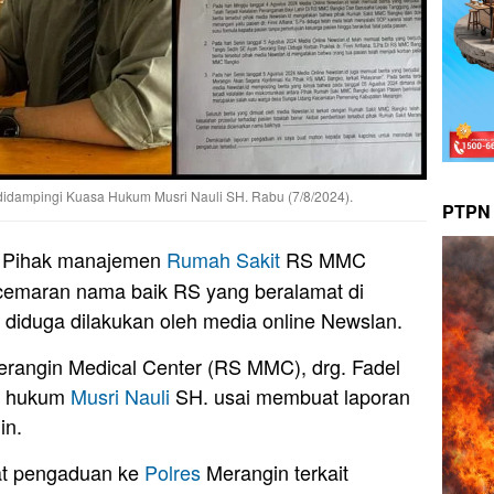
didampingi Kuasa Hukum Musri Nauli SH. Rabu (7/8/2024).
PTPN 
 Pihak manajemen
Rumah
Sakit
RS MMC
ncemaran nama baik RS yang beralamat di
diduga dilakukan oleh media online Newslan.
rangin Medical Center (RS MMC), drg. Fadel
sa hukum
Musri Nauli
SH. usai membuat laporan
in.
uat pengaduan ke
Polres
Merangin terkait