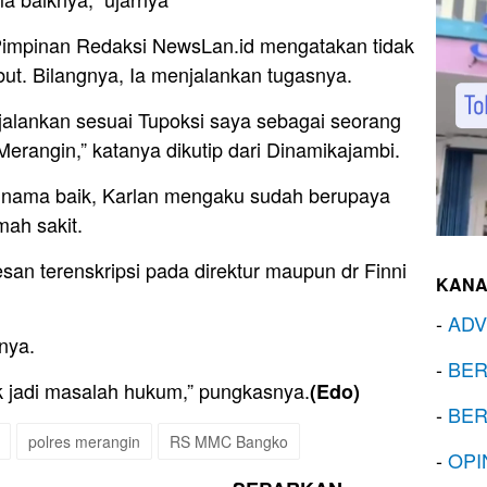
Pimpinan Redaksi NewsLan.id mengatakan tidak
ut. Bilangnya, Ia menjalankan tugasnya.
jalankan sesuai Tupoksi saya sebagai seorang
erangin,” katanya dikutip dari Dinamikajambi.
nama baik, Karlan mengaku sudah berupaya
ah sakit.
san terenskripsi pada direktur maupun dr Finni
KANA
-
ADV
nya.
-
BER
ak jadi masalah hukum,” pungkasnya.
(Edo)
-
BER
polres merangin
RS MMC Bangko
-
OPI