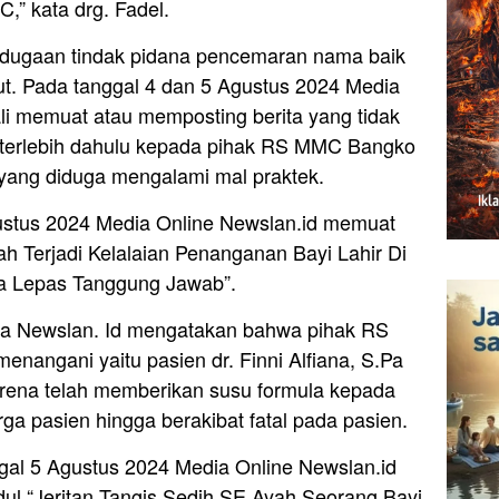
” kata drg. Fadel.
dugaan tindak pidana pencemaran nama baik
but. Pada tanggal 4 dan 5 Agustus 2024 Media
li memuat atau memposting berita yang tidak
 terlebih dahulu kepada pihak RS MMC Bangko
 yang diduga mengalami mal praktek.
ustus 2024 Media Online Newslan.id memuat
ah Terjadi Kelalaian Penanganan Bayi Lahir Di
 Lepas Tanggung Jawab”.
dia Newslan. Id mengatakan bahwa pihak RS
angani yaitu pasien dr. Finni Alfiana, S.Pa
rena telah memberikan susu formula kepada
ga pasien hingga berakibat fatal pada pasien.
gal 5 Agustus 2024 Media Online Newslan.id
dul “Jeritan Tangis Sedih SE Ayah Seorang Bayi