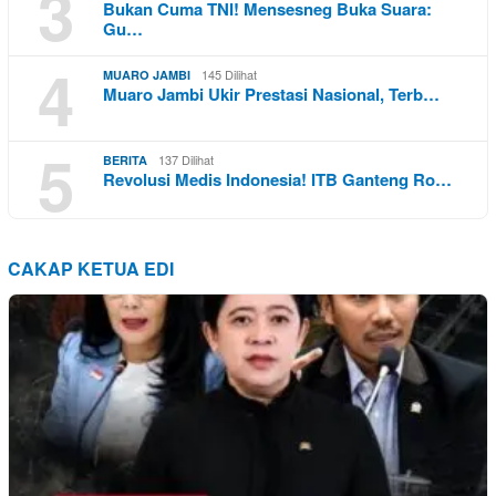
3
Bukan Cuma TNI! Mensesneg Buka Suara:
Gu…
4
145 Dilihat
MUARO JAMBI
Muaro Jambi Ukir Prestasi Nasional, Terb…
5
137 Dilihat
BERITA
Revolusi Medis Indonesia! ITB Ganteng Ro…
CAKAP KETUA EDI