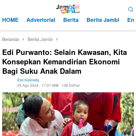
Loncat
Menu
ke
Mobile
HOME
Advertorial
Berita
Berita Jambi
Ent
konten
Beranda
Berita Jambi
Edi Purwanto: Selain Kawasan, Kita
Konsepkan Kemandirian Ekonomi
Bagi Suku Anak Dalam
Evo Kusnady
25 Agu 2024 - 17:01 WIB
138 Dilihat