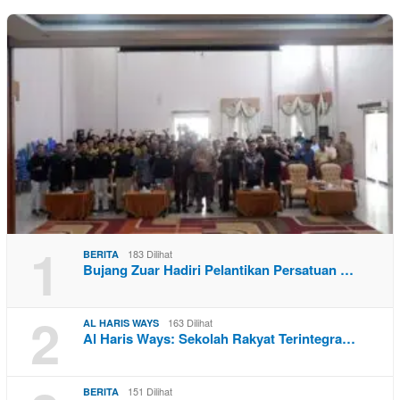
1
183 Dilihat
BERITA
Bujang Zuar Hadiri Pelantikan Persatuan …
2
163 Dilihat
AL HARIS WAYS
Al Haris Ways: Sekolah Rakyat Terintegra…
151 Dilihat
BERITA