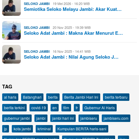
19 Mei 2026 - 16:20 WIB
SELOKO JAMBI
Semiotika Seloko Melayu Jambi: Akar Kuat…
20 Nov 2025 - 19:39 WIB
SELOKO JAMBI
Seloko Adat Jambi : Makna Akar Menurut E…
16 Nov 2025 - 14:41 WIB
SELOKO JAMBI
Seloko Adat Jambi : Nilai Agung Seloko J…
TAG
al haris
Batanghari
berita
Berita Jambi Hari Ini
berita terbaru
berita terkini
covid-19
en
film
fr
Gubernur Al Haris
gubernur jambi
jambi
jambi hari ini
jambiseru
jambiseru.com
jp
kota jambi
kriminal
Kumpulan BERITA haris-sani