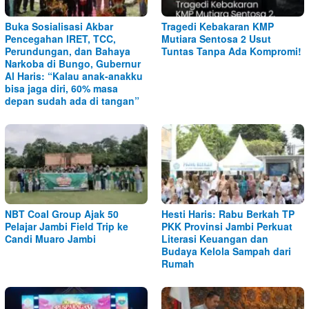
Buka Sosialisasi Akbar
Tragedi Kebakaran KMP
Pencegahan IRET, TCC,
Mutiara Sentosa 2 Usut
Perundungan, dan Bahaya
Tuntas Tanpa Ada Kompromi!
Narkoba di Bungo, Gubernur
Al Haris: “Kalau anak-anakku
bisa jaga diri, 60% masa
depan sudah ada di tangan”
NBT Coal Group Ajak 50
Hesti Haris: Rabu Berkah TP
Pelajar Jambi Field Trip ke
PKK Provinsi Jambi Perkuat
Candi Muaro Jambi
Literasi Keuangan dan
Budaya Kelola Sampah dari
Rumah