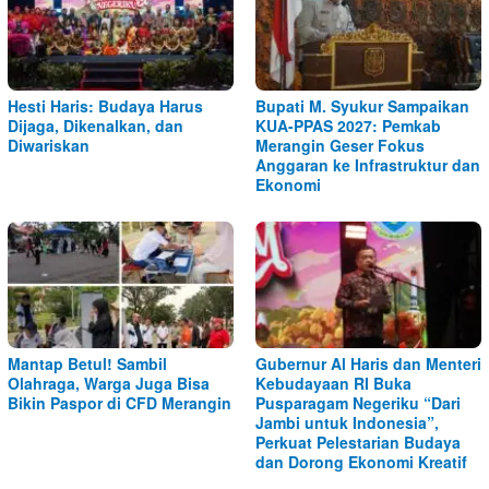
Hesti Haris: Budaya Harus
Bupati M. Syukur Sampaikan
Dijaga, Dikenalkan, dan
KUA-PPAS 2027: Pemkab
Diwariskan
Merangin Geser Fokus
Anggaran ke Infrastruktur dan
Ekonomi
Mantap Betul! Sambil
Gubernur Al Haris dan Menteri
Olahraga, Warga Juga Bisa
Kebudayaan RI Buka
Bikin Paspor di CFD Merangin
Pusparagam Negeriku “Dari
Jambi untuk Indonesia”,
Perkuat Pelestarian Budaya
dan Dorong Ekonomi Kreatif