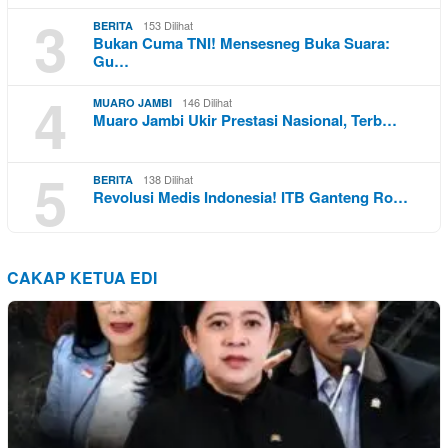
3
153 Dilihat
BERITA
Bukan Cuma TNI! Mensesneg Buka Suara:
Gu…
4
146 Dilihat
MUARO JAMBI
Muaro Jambi Ukir Prestasi Nasional, Terb…
5
138 Dilihat
BERITA
Revolusi Medis Indonesia! ITB Ganteng Ro…
CAKAP KETUA EDI