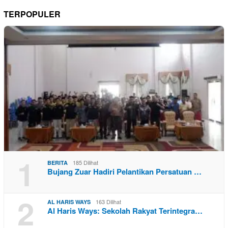
TERPOPULER
1
185 Dilihat
BERITA
Bujang Zuar Hadiri Pelantikan Persatuan …
2
163 Dilihat
AL HARIS WAYS
Al Haris Ways: Sekolah Rakyat Terintegra…