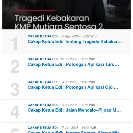
1
06 Agu 2026 - 02:22 WIB
CAKAP KETUA EDI
Cakap Ketua Edi: Tentang Tragedy Kebakar…
2
19 Jul 2026 - 12:53 WIB
CAKAP KETUA EDI
Cakap Ketua Edi : Potongan Aplikasi Turu…
3
04 Jul 2026 - 15:46 WIB
CAKAP KETUA EDI
Cakap Ketua Edi : Potongan Aplikasi Ojol…
4
04 Jul 2026 - 14:56 WIB
CAKAP KETUA EDI
Cakap Ketua Edi : Jalan Mendalo–Pijoan M…
27 Jun 2026 - 14:54 WIB
CAKAP KETUA EDI
Cakap Ketua Edi: Jangan Sampai Warga Mis…