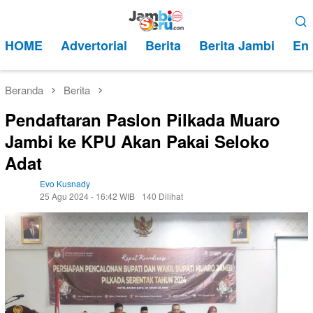
Loncat
Menu
ke
Mobile
HOME
Advertorial
Berita
Berita Jambi
Ent
konten
Beranda
Berita
Pendaftaran Paslon Pilkada Muaro
Jambi ke KPU Akan Pakai Seloko
Adat
Evo Kusnady
25 Agu 2024 - 16:42 WIB
140 Dilihat