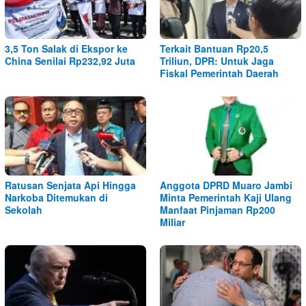
3,5 Ton Salak di Ekspor ke
Terkait Bantuan Rp20,5
China Senilai Rp232,92 Juta
Triliun, DPR: Untuk Jaga
Fiskal Pemerintah Daerah
Ratusan Senjata Api Hingga
Anggota DPRD Muaro Jambi
Narkoba Ditemukan di
Minta Pemerintah Kaji Ulang
Sekolah
Manfaat Pinjaman Rp200
Miliar