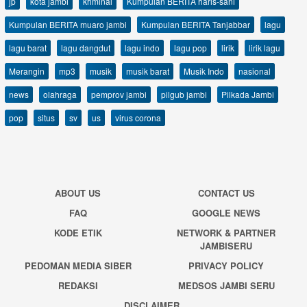
jp
kota jambi
kriminal
Kumpulan BERITA haris-sani
Kumpulan BERITA muaro jambi
Kumpulan BERITA Tanjabbar
lagu
lagu barat
lagu dangdut
lagu indo
lagu pop
lirik
lirik lagu
Merangin
mp3
musik
musik barat
Musik Indo
nasional
news
olahraga
pemprov jambi
pilgub jambi
Pilkada Jambi
pop
situs
sv
us
virus corona
ABOUT US
CONTACT US
FAQ
GOOGLE NEWS
KODE ETIK
NETWORK & PARTNER
JAMBISERU
PEDOMAN MEDIA SIBER
PRIVACY POLICY
REDAKSI
MEDSOS JAMBI SERU
DISCLAIMER