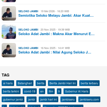
19 Mei 2026 - 16:20 WIB
SELOKO JAMBI
Semiotika Seloko Melayu Jambi: Akar Kuat…
20 Nov 2025 - 19:39 WIB
SELOKO JAMBI
Seloko Adat Jambi : Makna Akar Menurut E…
16 Nov 2025 - 14:41 WIB
SELOKO JAMBI
Seloko Adat Jambi : Nilai Agung Seloko J…
TAG
al haris
Batanghari
berita
Berita Jambi Hari Ini
berita terbaru
berita terkini
covid-19
en
film
fr
Gubernur Al Haris
gubernur jambi
jambi
jambi hari ini
jambiseru
jambiseru.com