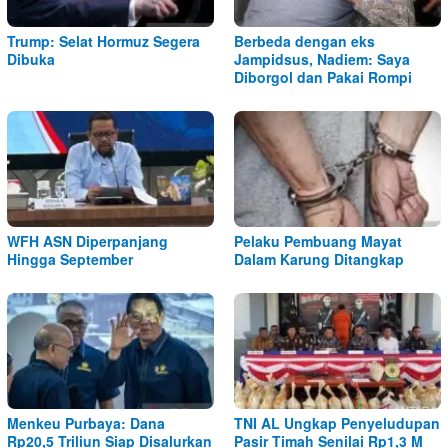
Trump: Selat Hormuz Segera
Berbeda dengan eks
Dibuka
Jampidsus, Nadiem: Saya
Diborgol dan Pakai Rompi
WFH ASN Diperpanjang
Pelaku Pembuang Mayat
Hingga September
Dalam Karung Ditangkap
Menkeu Purbaya: Dana
TNI AL Ungkap Penyeludupan
Rp20,5 Triliun Siap Disalurkan
Pasir Timah Senilai Rp1,3 M