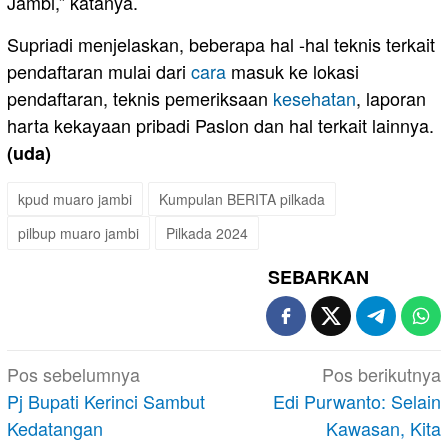
Jambi,” katanya.
Supriadi menjelaskan, beberapa hal -hal teknis terkait
pendaftaran mulai dari
cara
masuk ke lokasi
pendaftaran, teknis pemeriksaan
kesehatan
, laporan
harta kekayaan pribadi Paslon dan hal terkait lainnya.
(uda)
kpud muaro jambi
Kumpulan BERITA pilkada
pilbup muaro jambi
Pilkada 2024
SEBARKAN
Navigasi
Pos sebelumnya
Pos berikutnya
pos
Pj Bupati Kerinci Sambut
Edi Purwanto: Selain
Kedatangan
Kawasan, Kita