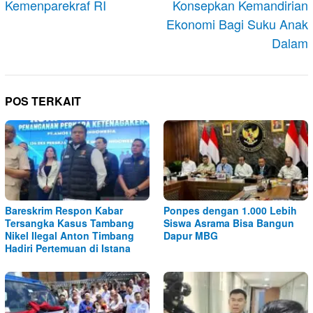
Kemenparekraf RI
Konsepkan Kemandirian
Ekonomi Bagi Suku Anak
Dalam
POS TERKAIT
Bareskrim Respon Kabar
Ponpes dengan 1.000 Lebih
Tersangka Kasus Tambang
Siswa Asrama Bisa Bangun
Nikel Ilegal Anton Timbang
Dapur MBG
Hadiri Pertemuan di Istana