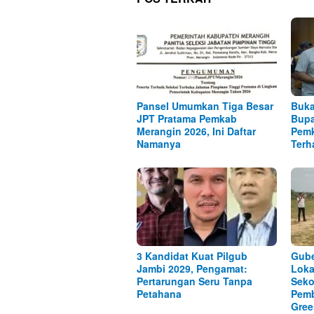
Pansel Umumkan Tiga Besar
Buka
JPT Pratama Pemkab
Bupa
Merangin 2026, Ini Daftar
Pemk
Namanya
Terh
3 Kandidat Kuat Pilgub
Gube
Jambi 2029, Pengamat:
Lok
Pertarungan Seru Tanpa
Seko
Petahana
Pem
Gree