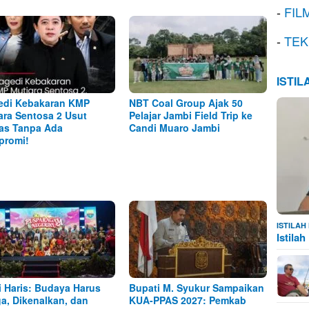
-
FIL
-
TEK
ISTI
edi Kebakaran KMP
NBT Coal Group Ajak 50
ara Sentosa 2 Usut
Pelajar Jambi Field Trip ke
as Tanpa Ada
Candi Muaro Jambi
promi!
ISTILA
Istila
i Haris: Budaya Harus
Bupati M. Syukur Sampaikan
ga, Dikenalkan, dan
KUA-PPAS 2027: Pemkab