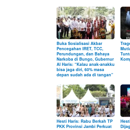
Buka Sosialisasi Akbar
Trag
Pencegahan IRET, TCC,
Muti
Perundungan, dan Bahaya
Tunt
Narkoba di Bungo, Gubernur
Kom
Al Haris: “Kalau anak-anakku
bisa jaga diri, 60% masa
depan sudah ada di tangan”
Hesti Haris: Rabu Berkah TP
Hest
PKK Provinsi Jambi Perkuat
Dija