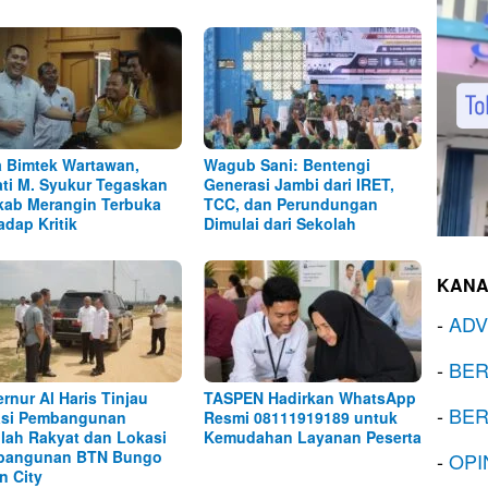
 Bimtek Wartawan,
Wagub Sani: Bentengi
ti M. Syukur Tegaskan
Generasi Jambi dari IRET,
ab Merangin Terbuka
TCC, dan Perundungan
adap Kritik
Dimulai dari Sekolah
KANA
-
ADV
-
BER
rnur Al Haris Tinjau
TASPEN Hadirkan WhatsApp
-
BER
asi Pembangunan
Resmi 08111919189 untuk
lah Rakyat dan Lokasi
Kemudahan Layanan Peserta
bangunan BTN Bungo
-
OPI
n City