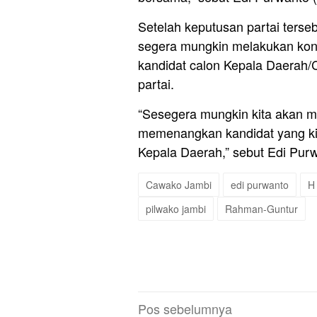
Setelah keputusan partai terseb
segera mungkin melakukan kon
kandidat calon Kepala Daerah/
partai.
“Sesegera mungkin kita akan m
memenangkan kandidat yang kit
Kepala Daerah,” sebut Edi Purw
Cawako Jambi
edi purwanto
H
pilwako jambi
Rahman-Guntur
Navigasi
Pos sebelumnya