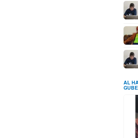
AL H
GUBE