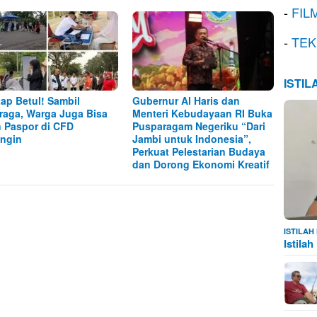
-
FIL
-
TEK
ISTI
ap Betul! Sambil
Gubernur Al Haris dan
raga, Warga Juga Bisa
Menteri Kebudayaan RI Buka
n Paspor di CFD
Pusparagam Negeriku “Dari
ngin
Jambi untuk Indonesia”,
Perkuat Pelestarian Budaya
dan Dorong Ekonomi Kreatif
ISTILA
Istila