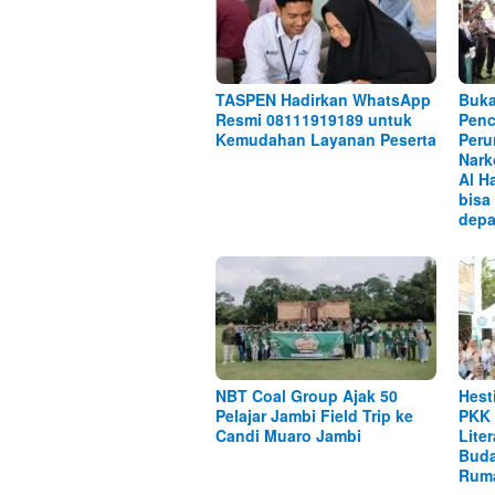
TASPEN Hadirkan WhatsApp
Buka
Resmi 08111919189 untuk
Penc
Kemudahan Layanan Peserta
Peru
Nark
Al H
bisa
depa
NBT Coal Group Ajak 50
Hest
Pelajar Jambi Field Trip ke
PKK 
Candi Muaro Jambi
Lite
Buda
Rum