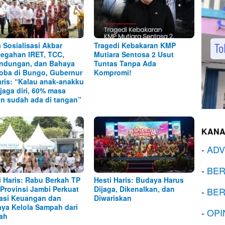
 Sosialisasi Akbar
Tragedi Kebakaran KMP
egahan IRET, TCC,
Mutiara Sentosa 2 Usut
ndungan, dan Bahaya
Tuntas Tanpa Ada
oba di Bungo, Gubernur
Kompromi!
aris: “Kalau anak-anakku
 jaga diri, 60% masa
n sudah ada di tangan”
KANA
-
ADV
-
BER
i Haris: Rabu Berkah TP
Hesti Haris: Budaya Harus
Provinsi Jambi Perkuat
Dijaga, Dikenalkan, dan
-
BER
rasi Keuangan dan
Diwariskan
ya Kelola Sampah dari
-
OPI
ah