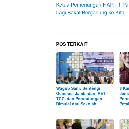
pos
Ketua Pemenangan HAR : 1 Par
Lagi Bakal Bergabung ke Kita
POS TERKAIT
Wagub Sani: Bentengi
3 Ka
Generasi Jambi dari IRET,
Jamb
TCC, dan Perundungan
Pert
Dimulai dari Sekolah
Peta