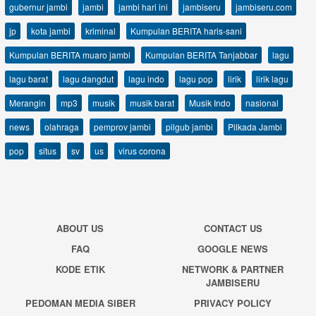
gubernur jambi
jambi
jambi hari ini
jambiseru
jambiseru.com
jp
kota jambi
kriminal
Kumpulan BERITA haris-sani
Kumpulan BERITA muaro jambi
Kumpulan BERITA Tanjabbar
lagu
lagu barat
lagu dangdut
lagu indo
lagu pop
lirik
lirik lagu
Merangin
mp3
musik
musik barat
Musik Indo
nasional
news
olahraga
pemprov jambi
pilgub jambi
Pilkada Jambi
pop
situs
sv
us
virus corona
ABOUT US
CONTACT US
FAQ
GOOGLE NEWS
KODE ETIK
NETWORK & PARTNER
JAMBISERU
PEDOMAN MEDIA SIBER
PRIVACY POLICY