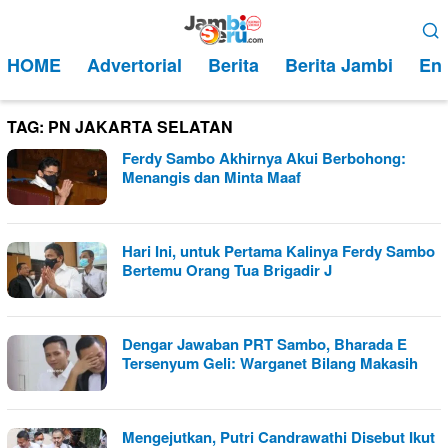
Loncat
Menu
ke
Mobile
HOME
Advertorial
Berita
Berita Jambi
Ent
konten
TAG:
PN JAKARTA SELATAN
Ferdy Sambo Akhirnya Akui Berbohong:
Menangis dan Minta Maaf
Hari Ini, untuk Pertama Kalinya Ferdy Sambo
Bertemu Orang Tua Brigadir J
Dengar Jawaban PRT Sambo, Bharada E
Tersenyum Geli: Warganet Bilang Makasih
Mengejutkan, Putri Candrawathi Disebut Ikut