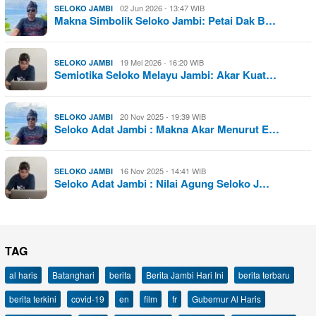
02 Jun 2026 - 13:47 WIB
SELOKO JAMBI
Makna Simbolik Seloko Jambi: Petai Dak B…
19 Mei 2026 - 16:20 WIB
SELOKO JAMBI
Semiotika Seloko Melayu Jambi: Akar Kuat…
20 Nov 2025 - 19:39 WIB
SELOKO JAMBI
Seloko Adat Jambi : Makna Akar Menurut E…
16 Nov 2025 - 14:41 WIB
SELOKO JAMBI
Seloko Adat Jambi : Nilai Agung Seloko J…
TAG
al haris
Batanghari
berita
Berita Jambi Hari Ini
berita terbaru
berita terkini
covid-19
en
film
fr
Gubernur Al Haris