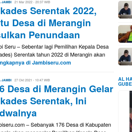
Evo
21 Mar 2022 - 20:37 WIB
A JAMBI
lkades Serentak 2022,
Kusnady
tu Desa di Merangin
ulkan Penundaan
i Seru – Sebentar lagi Pemilihan Kepala Desa
kades) Serentak tahun 2022 di Merangin akan
engkapnya di Jambiseru.com
AL H
Eri
27 Okt 2021 - 10:47 WIB
A JAMBI
GUBE
6 Desa di Merangin Gelar
Saputra
lkades Serentak, Ini
dwalnya
iseru.com – Sebanyak 176 Desa di Kabupaten