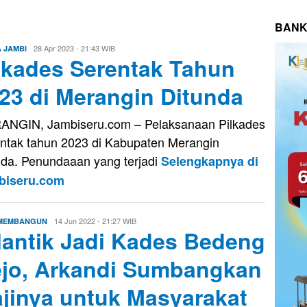
BANK
Evo
28 Apr 2023 - 21:43 WIB
A JAMBI
lkades Serentak Tahun
Kusnady
23 di Merangin Ditunda
NGIN, Jambiseru.com – Pelaksanaan Pilkades
ntak tahun 2023 di Kabupaten Merangin
nda. Penundaaan yang terjadi
Selengkapnya di
biseru.com
Evo
14 Jun 2022 - 21:27 WIB
 MEMBANGUN
lantik Jadi Kades Bedeng
Kusnady
jo, Arkandi Sumbangkan
jinya untuk Masyarakat