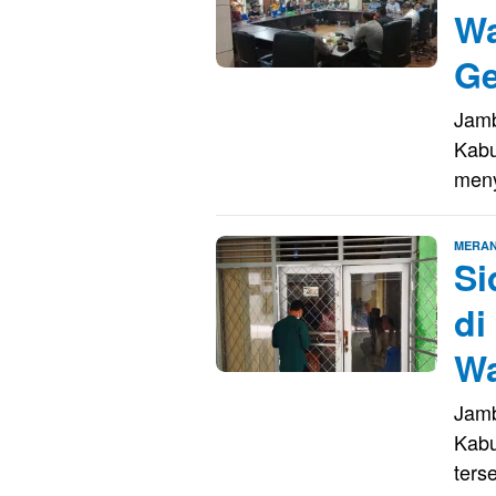
Wa
Ge
Jamb
Kabu
men
MERAN
Si
di
Wa
Jamb
Kabu
ters