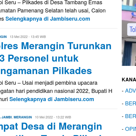
i Seru – Pilkades di Desa Tambang Emas
matan Pamenang Selatan telah usai, Calon
es
Selengkapnya di Jambiseru.com
Eri
13 Mei 2022 - 13:45 WIB
GIN
lres Merangin Turunkan
Saputra
3 Personel untuk
ngamanan Pilkades
KANA
i Seru – Usai menjadi pembina upacara
-
ADV
ngatan hari pendidikan nasional 2022, Bupati H
huri
Selengkapnya di Jambiseru.com
-
BER
-
BER
,
Eri
10 Mei 2022 - 13:22 WIB
A JAMBI
MERANGIN
pat Desa di Merangin
Saputra
-
OPI