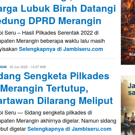
rga Lubuk Birah Datangi
dung DPRD Merangin
i Seru – Hasil Pilkades Serentak 2022 di
paten Merangin beberapa waktu lalu masih
yisakan
Selengkapnya di Jambiseru.com
Eri
02 Jun 2022 - 13:37 WIB
GIN
dang Sengketa Pilkades
Saputra
 Merangin Tertutup,
rtawan Dilarang Meliput
i Seru — Sidang sengketa pilkades di
paten Merangin akhirnya digelar. Namun sidang
ebut digelar
Selengkapnya di Jambiseru.com