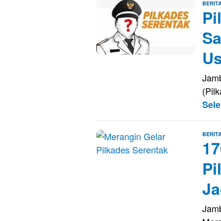
BERIT
Pi
Sa
Us
Jamb
(Pil
Sel
BERIT
17
Pi
Ja
Jamb