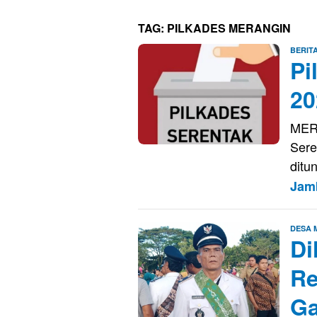
TAG:
PILKADES MERANGIN
BERIT
Pi
20
MERA
Sere
ditu
Jam
DESA
Di
Re
Ga