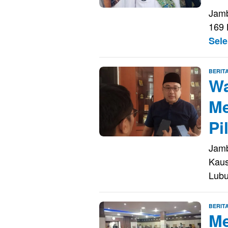
Jamb
169 
Sel
BERIT
Wa
Me
Pi
Jamb
Kaus
Lubu
BERIT
Me