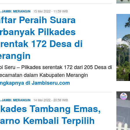
,
Eri
15 Mei 2022 - 11:59 WIB
A JAMBI
MERANGIN
ftar Peraih Suara
Saputra
rbanyak Pilkades
rentak 172 Desa di
rangin
i Seru – Pilkades serentak 172 dari 205 Desa di
ecamatan dalam Kabupaten Merangin
engkapnya di Jambiseru.com
,
Eri
14 Mei 2022 - 20:58 WIB
A JAMBI
MERANGIN
lkades Tambang Emas,
Saputra
arno Kembali Terpilih