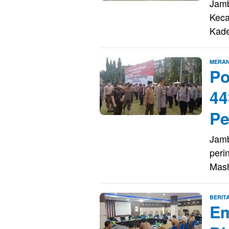
Jamb
Keca
Kad
MERAN
Po
44
Pe
Jamb
peri
Mas
BERIT
Em