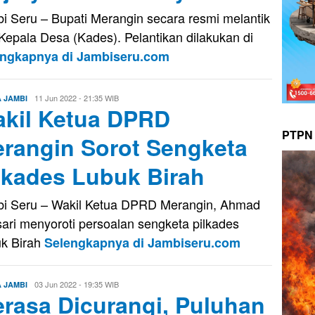
i Seru – Bupati Merangin secara resmi melantik
Kepala Desa (Kades). Pelantikan dilakukan di
engkapnya di Jambiseru.com
Evo
11 Jun 2022 - 21:35 WIB
A JAMBI
kil Ketua DPRD
Kusnady
PTPN 
rangin Sorot Sengketa
lkades Lubuk Birah
i Seru – Wakil Ketua DPRD Merangin, Ahmad
ari menyoroti persoalan sengketa pilkades
k Birah
Selengkapnya di Jambiseru.com
Evo
03 Jun 2022 - 19:35 WIB
A JAMBI
rasa Dicurangi, Puluhan
Kusnady