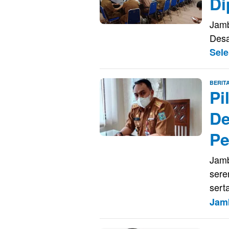
Di
Jamb
Desa
Sel
BERIT
Pi
De
Pe
Jamb
sere
sert
Jam