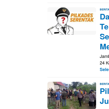
BERIT
Da
Te
Se
Me
Jamb
24 K
Sel
BERIT
Pi
Ju