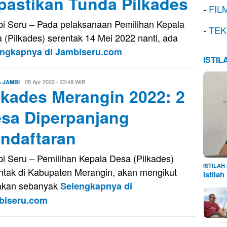
pastikan Tunda Pilkades
-
FIL
i Seru – Pada pelaksanaan Pemilihan Kepala
-
TEK
 (Pilkades) serentak 14 Mei 2022 nanti, ada
engkapnya di Jambiseru.com
ISTI
Evo
05 Apr 2022 - 23:48 WIB
A JAMBI
lkades Merangin 2022: 2
Kusnady
sa Diperpanjang
ndaftaran
i Seru – Pemilihan Kepala Desa (Pilkades)
ISTILA
ntak di Kabupaten Merangin, akan mengikut
Istila
akan sebanyak
Selengkapnya di
biseru.com