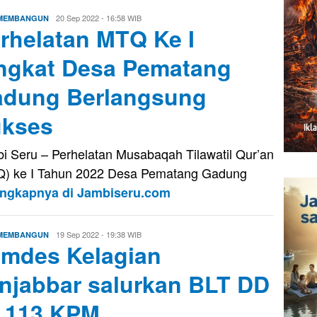
Evo
20 Sep 2022 - 16:58 WIB
 MEMBANGUN
rhelatan MTQ Ke I
Kusnady
ngkat Desa Pematang
dung Berlangsung
kses
i Seru – Perhelatan Musabaqah Tilawatil Qur’an
) ke I Tahun 2022 Desa Pematang Gadung
engkapnya di Jambiseru.com
Evo
19 Sep 2022 - 19:38 WIB
 MEMBANGUN
mdes Kelagian
Kusnady
njabbar salurkan BLT DD
 113 KPM