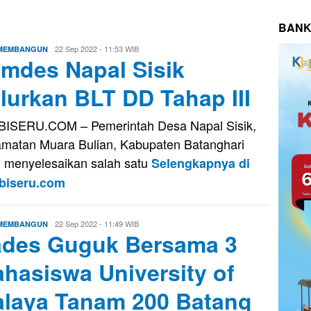
BANK
Eri
22 Sep 2022 - 11:53 WIB
 MEMBANGUN
mdes Napal Sisik
Saputra
lurkan BLT DD Tahap III
ISERU.COM – Pemerintah Desa Napal Sisik,
matan Muara Bulian, Kabupaten Batanghari
h menyelesaikan salah satu
Selengkapnya di
biseru.com
Eri
22 Sep 2022 - 11:49 WIB
 MEMBANGUN
des Guguk Bersama 3
Saputra
hasiswa University of
laya Tanam 200 Batang