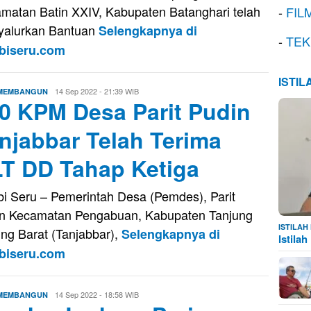
matan Batin XXIV, Kabupaten Batanghari telah
-
FIL
alurkan Bantuan
Selengkapnya di
-
TEK
biseru.com
ISTI
Evo
14 Sep 2022 - 21:39 WIB
 MEMBANGUN
0 KPM Desa Parit Pudin
Kusnady
njabbar Telah Terima
T DD Tahap Ketiga
i Seru – Pemerintah Desa (Pemdes), Parit
n Kecamatan Pengabuan, Kabupaten Tanjung
ISTILA
ng Barat (Tanjabbar),
Selengkapnya di
Istila
biseru.com
Evo
14 Sep 2022 - 18:58 WIB
 MEMBANGUN
Kusnady