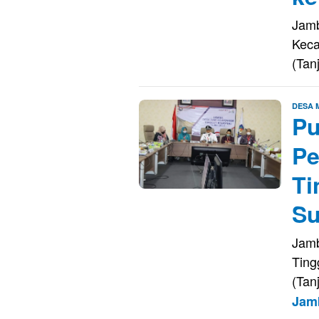
Jamb
Keca
(Tan
DESA
Pu
Pe
Ti
Su
Jamb
Ting
(Tan
Jam