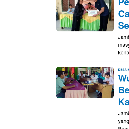
Pe
Ca
Se
Jamb
masy
kena
DESA
Wu
Be
Ka
Jamb
yang
Benu