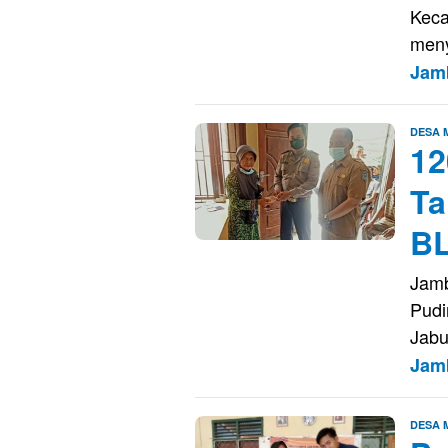
Keca
meny
Jam
DESA
12
Ta
BL
Jamb
Pudi
Jabu
Jam
DESA