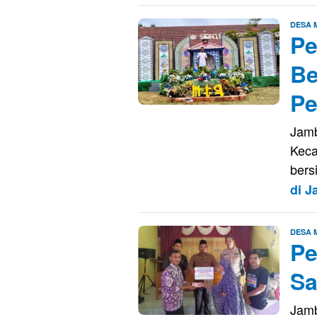
DESA
Pe
Be
Pe
Jamb
Keca
bers
di 
DESA
Pe
Sa
Jamb