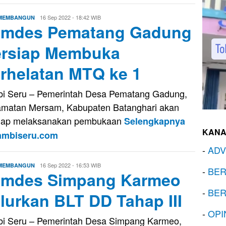
Evo
16 Sep 2022 - 18:42 WIB
 MEMBANGUN
mdes Pematang Gadung
Kusnady
rsiap Membuka
rhelatan MTQ ke 1
i Seru – Pemerintah Desa Pematang Gadung,
matan Mersam, Kabupaten Batanghari akan
iap melaksanakan pembukaan
Selengkapnya
KANA
Jambiseru.com
-
ADV
Evo
16 Sep 2022 - 16:53 WIB
 MEMBANGUN
-
BER
mdes Simpang Karmeo
Kusnady
-
BER
lurkan BLT DD Tahap III
-
OPI
i Seru – Pemerintah Desa Simpang Karmeo,