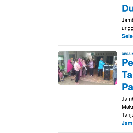
Du
Jamb
ungg
Sel
DESA
Pe
Ta
Pa
Jamb
Makm
Tanj
Jam