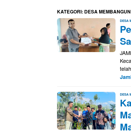
KATEGORI:
DESA MEMBANGUN
DESA
Pe
Sa
JAMB
Keca
tela
Jam
DESA
Ka
Ma
Ma