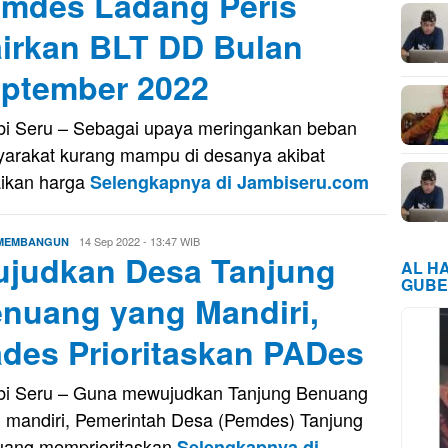
mdes Ladang Peris
irkan BLT DD Bulan
ptember 2022
i Seru – Sebagai upaya meringankan beban
arakat kurang mampu di desanya akibat
ikan harga
Selengkapnya di Jambiseru.com
Eri
14 Sep 2022 - 13:47 WIB
 MEMBANGUN
judkan Desa Tanjung
Saputra
AL H
GUBE
nuang yang Mandiri,
des Prioritaskan PADes
i Seru – Guna mewujudkan Tanjung Benuang
 mandiri, Pemerintah Desa (Pemdes) Tanjung
ang memprioritaskan
Selengkapnya di