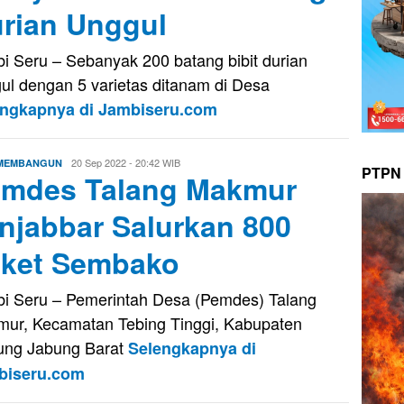
rian Unggul
i Seru – Sebanyak 200 batang bibit durian
ul dengan 5 varietas ditanam di Desa
engkapnya di Jambiseru.com
Evo
20 Sep 2022 - 20:42 WIB
 MEMBANGUN
PTPN 
mdes Talang Makmur
Kusnady
njabbar Salurkan 800
ket Sembako
i Seru – Pemerintah Desa (Pemdes) Talang
ur, Kecamatan Tebing Tinggi, Kabupaten
ung Jabung Barat
Selengkapnya di
biseru.com