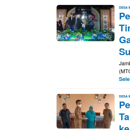
DESA
Pe
Ti
Ga
Su
Jamb
(MTQ
Sel
DESA
Pe
Ta
ke