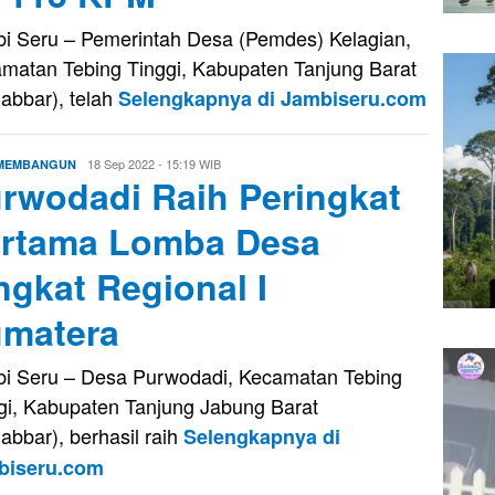
i Seru – Pemerintah Desa (Pemdes) Kelagian,
matan Tebing Tinggi, Kabupaten Tanjung Barat
jabbar), telah
Selengkapnya di Jambiseru.com
Evo
18 Sep 2022 - 15:19 WIB
 MEMBANGUN
rwodadi Raih Peringkat
Kusnady
rtama Lomba Desa
ngkat Regional I
matera
i Seru – Desa Purwodadi, Kecamatan Tebing
gi, Kabupaten Tanjung Jabung Barat
jabbar), berhasil raih
Selengkapnya di
biseru.com