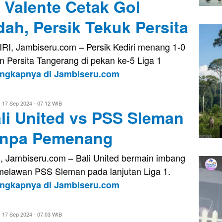
 Valente Cetak Gol
aputra
dah, Persik Tekuk Persita
RI, Jambiseru.com – Persik Kediri menang 1-0
n Persita Tangerang di pekan ke-5 Liga 1
engkapnya di Jambiseru.com
ri
17 Sep 2024 - 07:12 WIB
li United vs PSS Sleman
aputra
npa Pemenang
, Jambiseru.com – Bali United bermain imbang
melawan PSS Sleman pada lanjutan Liga 1.
engkapnya di Jambiseru.com
ri
17 Sep 2024 - 07:03 WIB