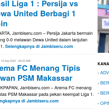
sil Liga 1 : Persija vs
aputra
wa United Berbagi 1
in
RTA, Jambiseru.com – Persija Jakarta bermain
ng 0-0 melawan Dewa United dalam lanjutan
 1.
Selengkapnya di Jambiseru.com
ri
16 Sep 2024 - 06:23 WIB
KANA
ema FC Menang Tipis
aputra
-
ADV
wan PSM Makassar
-
BER
IKPAPAN, Jambiseru.com – Arema FC menang
-
BER
atas PSM Makassar pada pekan keempat Liga 1.
engkapnya di Jambiseru.com
-
OPI