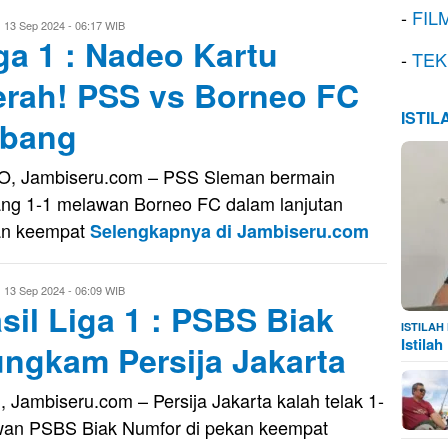
-
FIL
ri
13 Sep 2024 - 06:17 WIB
ga 1 : Nadeo Kartu
aputra
-
TEK
rah! PSS vs Borneo FC
ISTI
mbang
, Jambiseru.com – PSS Sleman bermain
ng 1-1 melawan Borneo FC dalam lanjutan
an keempat
Selengkapnya di Jambiseru.com
ri
13 Sep 2024 - 06:09 WIB
sil Liga 1 : PSBS Biak
aputra
ISTILA
Istila
ngkam Persija Jakarta
, Jambiseru.com – Persija Jakarta kalah telak 1-
wan PSBS Biak Numfor di pekan keempat