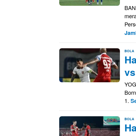
BAND
mera
Pers
Jam
E
BOLA
Ha
S
vs
YOGY
Born
1.
S
E
BOLA
Ha
S