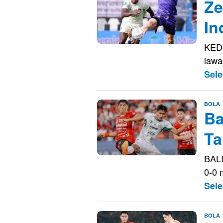
Ze
S
In
KEDI
lawa
Sel
E
BOLA
Ba
S
Ta
BALI
0-0 
Sel
E
BOLA