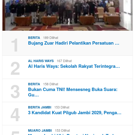
1
189 Dilihat
BERITA
Bujang Zuar Hadiri Pelantikan Persatuan …
2
167 Dilihat
AL HARIS WAYS
Al Haris Ways: Sekolah Rakyat Terintegra…
3
158 Dilihat
BERITA
Bukan Cuma TNI! Mensesneg Buka Suara:
Gu…
4
153 Dilihat
BERITA JAMBI
3 Kandidat Kuat Pilgub Jambi 2029, Penga…
153 Dilihat
MUARO JAMBI