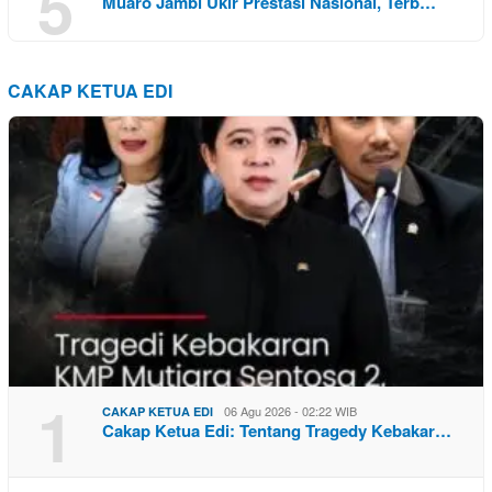
5
Muaro Jambi Ukir Prestasi Nasional, Terb…
CAKAP KETUA EDI
1
06 Agu 2026 - 02:22 WIB
CAKAP KETUA EDI
Cakap Ketua Edi: Tentang Tragedy Kebakar…