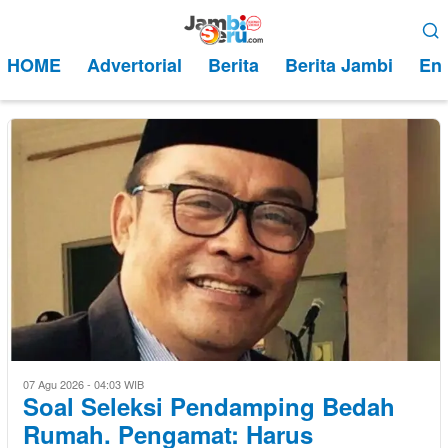
Loncat
Menu
ke
Mobile
HOME
Advertorial
Berita
Berita Jambi
Ent
konten
07 Agu 2026 - 04:03 WIB
Soal Seleksi Pendamping Bedah
Rumah. Pengamat: Harus