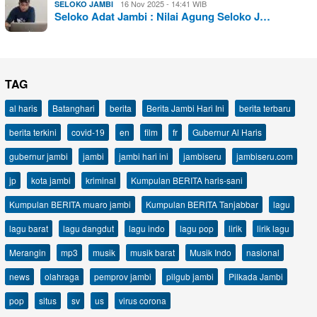
16 Nov 2025 - 14:41 WIB
SELOKO JAMBI
Seloko Adat Jambi : Nilai Agung Seloko J…
TAG
al haris
Batanghari
berita
Berita Jambi Hari Ini
berita terbaru
berita terkini
covid-19
en
film
fr
Gubernur Al Haris
gubernur jambi
jambi
jambi hari ini
jambiseru
jambiseru.com
jp
kota jambi
kriminal
Kumpulan BERITA haris-sani
Kumpulan BERITA muaro jambi
Kumpulan BERITA Tanjabbar
lagu
lagu barat
lagu dangdut
lagu indo
lagu pop
lirik
lirik lagu
Merangin
mp3
musik
musik barat
Musik Indo
nasional
news
olahraga
pemprov jambi
pilgub jambi
Pilkada Jambi
pop
situs
sv
us
virus corona