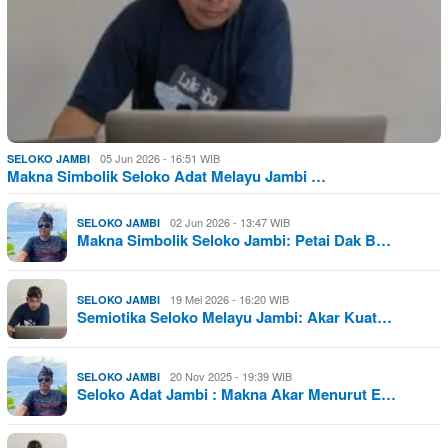
05 Jun 2026 - 16:51 WIB
SELOKO JAMBI
Makna Simbolik Seloko Adat Melayu Jambi …
02 Jun 2026 - 13:47 WIB
SELOKO JAMBI
Makna Simbolik Seloko Jambi: Petai Dak B…
19 Mei 2026 - 16:20 WIB
SELOKO JAMBI
Semiotika Seloko Melayu Jambi: Akar Kuat…
20 Nov 2025 - 19:39 WIB
SELOKO JAMBI
Seloko Adat Jambi : Makna Akar Menurut E…