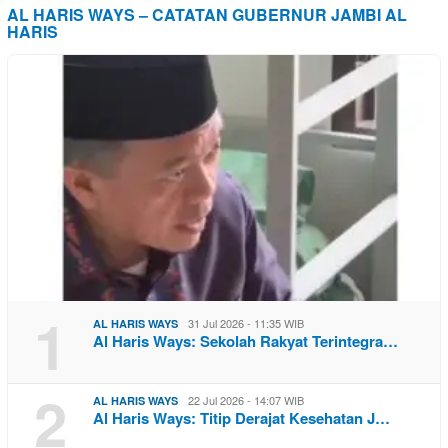
AL HARIS WAYS – CATATAN GUBERNUR JAMBI AL
HARIS
1
31 Jul 2026 - 11:35 WIB
AL HARIS WAYS
Al Haris Ways: Sekolah Rakyat Terintegra…
2
22 Jul 2026 - 14:07 WIB
AL HARIS WAYS
Al Haris Ways: Titip Derajat Kesehatan J…