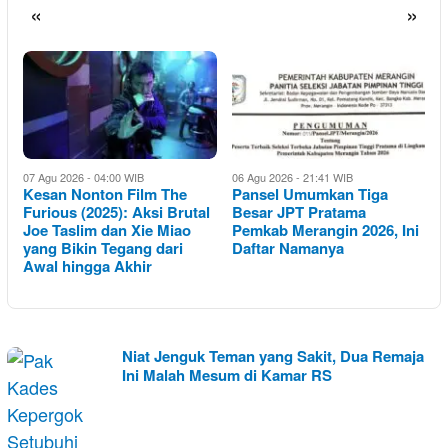
«
»
07 Agu 2026 - 04:00 WIB
06 Agu 2026 - 21:41 WIB
0
Kesan Nonton Film The
Pansel Umumkan Tiga
B
Furious (2025): Aksi Brutal
Besar JPT Pratama
Joe Taslim dan Xie Miao
Pemkab Merangin 2026, Ini
N
yang Bikin Tegang dari
Daftar Namanya
H
Awal hingga Akhir
JAMBISERUCOM
Niat Jenguk Teman yang Sakit, Dua Remaja
✅
Ini Malah Mesum di Kamar RS
:
BERITA
JAMBI
SERU