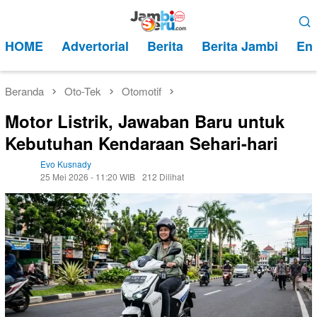
Loncat
Menu
ke
Mobile
HOME
Advertorial
Berita
Berita Jambi
Ent
konten
Beranda
Oto-Tek
Otomotif
Motor Listrik, Jawaban Baru untuk
Kebutuhan Kendaraan Sehari-hari
Evo Kusnady
25 Mei 2026 - 11:20 WIB
212 Dilihat