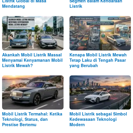
Listrik Global di Masa
Segmen dalam Kendaraan
Mendatang
Listrik
Akankah Mobil Listrik Massal
Kenapa Mobil Listrik Mewah
Menyamai Kenyamanan Mobil
Tetap Laku di Tengah Pasar
Listrik Mewah?
yang Berubah
Mobil Listrik Termahal: Ketika
Mobil Listrik sebagai Simbol
Teknologi, Status, dan
Kedewasaan Teknologi
Prestise Bertemu
Modern