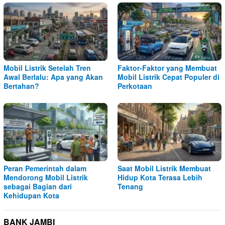
Mobil Listrik Setelah Tren
Faktor-Faktor yang Membuat
Awal Berlalu: Apa yang Akan
Mobil Listrik Cepat Populer di
Bertahan?
Perkotaan
Peran Pemerintah dalam
Saat Mobil Listrik Membuat
Mendorong Mobil Listrik
Hidup Kota Terasa Lebih
sebagai Bagian dari
Tenang
Kehidupan Kota
BANK JAMBI