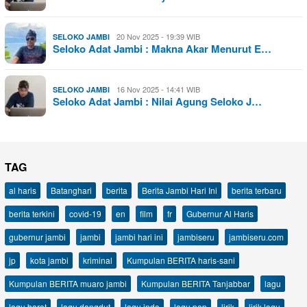
20 Nov 2025 - 19:39 WIB
SELOKO JAMBI
Seloko Adat Jambi : Makna Akar Menurut E…
16 Nov 2025 - 14:41 WIB
SELOKO JAMBI
Seloko Adat Jambi : Nilai Agung Seloko J…
TAG
al haris
Batanghari
berita
Berita Jambi Hari Ini
berita terbaru
berita terkini
covid-19
en
film
fr
Gubernur Al Haris
gubernur jambi
jambi
jambi hari ini
jambiseru
jambiseru.com
jp
kota jambi
kriminal
Kumpulan BERITA haris-sani
Kumpulan BERITA muaro jambi
Kumpulan BERITA Tanjabbar
lagu
lagu barat
lagu dangdut
lagu indo
lagu pop
lirik
lirik lagu