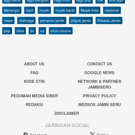
Merangin
mp3
musik
musik barat
Musik Indo
nasional
news
olahraga
pemprov jambi
pilgub jambi
Pilkada Jambi
pop
situs
sv
us
virus corona
ABOUT US
CONTACT US
FAQ
GOOGLE NEWS
KODE ETIK
NETWORK & PARTNER
JAMBISERU
PEDOMAN MEDIA SIBER
PRIVACY POLICY
REDAKSI
MEDSOS JAMBI SERU
DISCLAIMER
JARINGAN SOCIAL
Facebook
Twitter