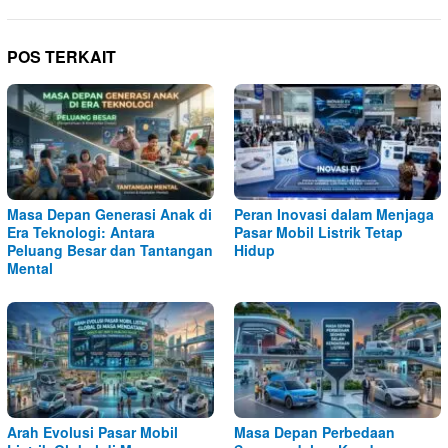
POS TERKAIT
Masa Depan Generasi Anak di
Peran Inovasi dalam Menjaga
Era Teknologi: Antara
Pasar Mobil Listrik Tetap
Peluang Besar dan Tantangan
Hidup
Mental
Arah Evolusi Pasar Mobil
Masa Depan Perbedaan