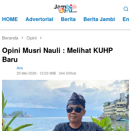
Loncat
Menu
ke
Mobile
HOME
Advertorial
Berita
Berita Jambi
Ent
konten
Beranda
Opini
Opini Musri Nauli : Melihat KUHP
Baru
Aris
25 Mei 2026 - 12:03 WIB
344 Dilihat