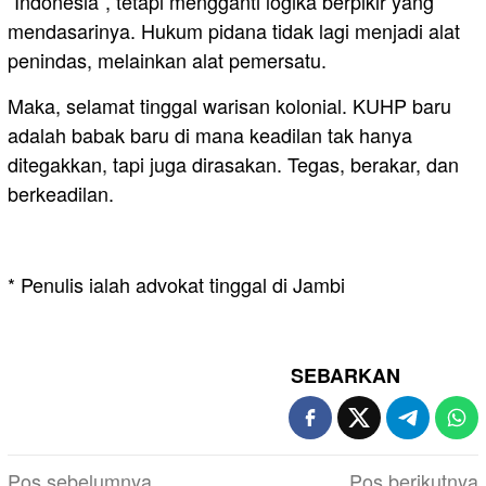
“Indonesia”, tetapi mengganti logika berpikir yang
mendasarinya. Hukum pidana tidak lagi menjadi alat
penindas, melainkan alat pemersatu.
Maka, selamat tinggal warisan kolonial. KUHP baru
adalah babak baru di mana keadilan tak hanya
ditegakkan, tapi juga dirasakan. Tegas, berakar, dan
berkeadilan.
* Penulis ialah advokat tinggal di Jambi
SEBARKAN
Navigasi
Pos sebelumnya
Pos berikutnya