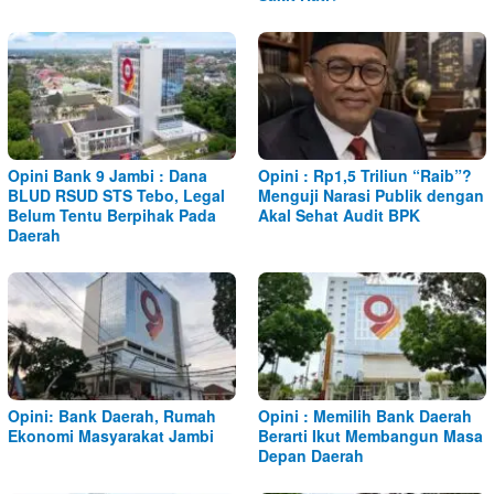
Opini Bank 9 Jambi : Dana
Opini : Rp1,5 Triliun “Raib”?
BLUD RSUD STS Tebo, Legal
Menguji Narasi Publik dengan
Belum Tentu Berpihak Pada
Akal Sehat Audit BPK
Daerah
Opini: Bank Daerah, Rumah
Opini : Memilih Bank Daerah
Ekonomi Masyarakat Jambi
Berarti Ikut Membangun Masa
Depan Daerah