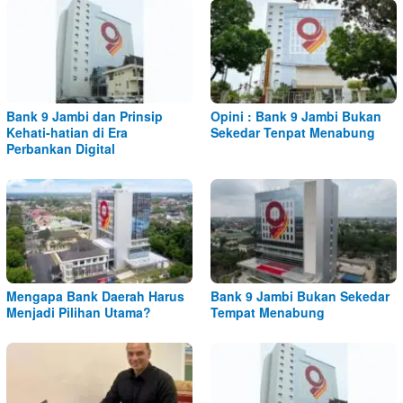
Bank 9 Jambi dan Prinsip
Opini : Bank 9 Jambi Bukan
Kehati-hatian di Era
Sekedar Tenpat Menabung
Perbankan Digital
Mengapa Bank Daerah Harus
Bank 9 Jambi Bukan Sekedar
Menjadi Pilihan Utama?
Tempat Menabung