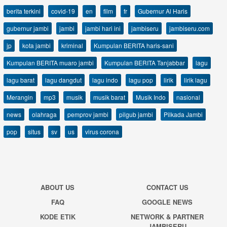
berita terkini
covid-19
en
film
fr
Gubernur Al Haris
gubernur jambi
jambi
jambi hari ini
jambiseru
jambiseru.com
jp
kota jambi
kriminal
Kumpulan BERITA haris-sani
Kumpulan BERITA muaro jambi
Kumpulan BERITA Tanjabbar
lagu
lagu barat
lagu dangdut
lagu indo
lagu pop
lirik
lirik lagu
Merangin
mp3
musik
musik barat
Musik Indo
nasional
news
olahraga
pemprov jambi
pilgub jambi
Pilkada Jambi
pop
situs
sv
us
virus corona
ABOUT US
CONTACT US
FAQ
GOOGLE NEWS
KODE ETIK
NETWORK & PARTNER
JAMBISERU