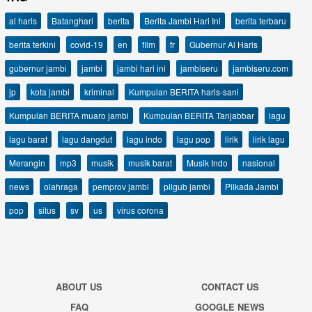
al haris
Batanghari
berita
Berita Jambi Hari Ini
berita terbaru
berita terkini
covid-19
en
film
fr
Gubernur Al Haris
gubernur jambi
jambi
jambi hari ini
jambiseru
jambiseru.com
jp
kota jambi
kriminal
Kumpulan BERITA haris-sani
Kumpulan BERITA muaro jambi
Kumpulan BERITA Tanjabbar
lagu
lagu barat
lagu dangdut
lagu indo
lagu pop
lirik
lirik lagu
Merangin
mp3
musik
musik barat
Musik Indo
nasional
news
olahraga
pemprov jambi
pilgub jambi
Pilkada Jambi
pop
situs
sv
us
virus corona
ABOUT US
CONTACT US
FAQ
GOOGLE NEWS