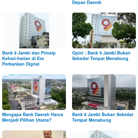
Depan Daerah
Bank 9 Jambi dan Prinsip
Opini : Bank 9 Jambi Bukan
Kehati-hatian di Era
Sekedar Tenpat Menabung
Perbankan Digital
Mengapa Bank Daerah Harus
Bank 9 Jambi Bukan Sekedar
Menjadi Pilihan Utama?
Tempat Menabung