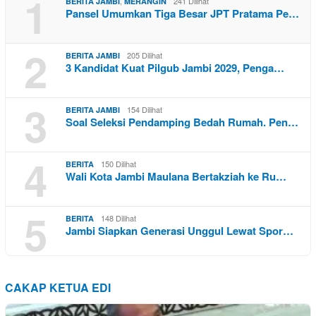
1
,
241 Dilihat
BERITA JAMBI
MERANGIN
Pansel Umumkan Tiga Besar JPT Pratama Pe…
2
205 Dilihat
BERITA JAMBI
3 Kandidat Kuat Pilgub Jambi 2029, Penga…
3
154 Dilihat
BERITA JAMBI
Soal Seleksi Pendamping Bedah Rumah. Pen…
4
150 Dilihat
BERITA
Wali Kota Jambi Maulana Bertakziah ke Ru…
5
148 Dilihat
BERITA
Jambi Siapkan Generasi Unggul Lewat Spor…
CAKAP KETUA EDI