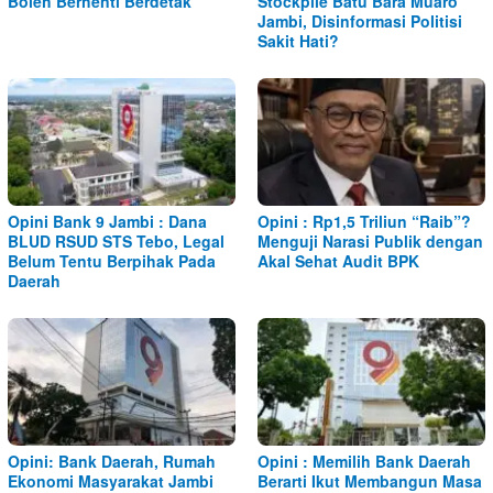
Boleh Berhenti Berdetak
Stockpile Batu Bara Muaro
Jambi, Disinformasi Politisi
Sakit Hati?
Opini Bank 9 Jambi : Dana
Opini : Rp1,5 Triliun “Raib”?
BLUD RSUD STS Tebo, Legal
Menguji Narasi Publik dengan
Belum Tentu Berpihak Pada
Akal Sehat Audit BPK
Daerah
Opini: Bank Daerah, Rumah
Opini : Memilih Bank Daerah
Ekonomi Masyarakat Jambi
Berarti Ikut Membangun Masa