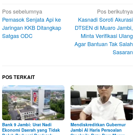
Navigasi
Pos sebelumnya
Pos berikutnya
pos
Pemasok Senjata Api ke
Kasnadi Soroti Akurasi
Jaringan KKB Ditangkap
DTSEN di Muaro Jambi,
Satgas ODC
Minta Verifikasi Ulang
Agar Bantuan Tak Salah
Sasaran
POS TERKAIT
Bank 9 Jambi: Urat Nadi
Mendiskreditkan Gubernur
Ekonomi Daerah yang Tidak
Jambi Al Haris Persoalan