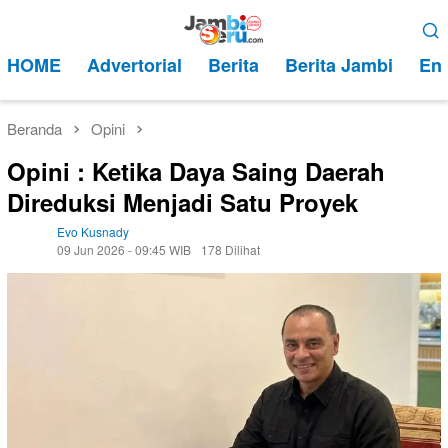
Loncat
Menu
ke
Mobile
HOME
Advertorial
Berita
Berita Jambi
Ent
konten
Beranda
Opini
Opini : Ketika Daya Saing Daerah
Direduksi Menjadi Satu Proyek
Evo Kusnady
09 Jun 2026 - 09:45 WIB
178 Dilihat