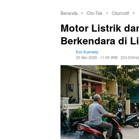
Beranda
Oto-Tek
Otomotif
Motor Listrik d
Berkendara di 
Evo Kusnady
25 Mei 2026 - 11:00 WIB
224 Dilihat