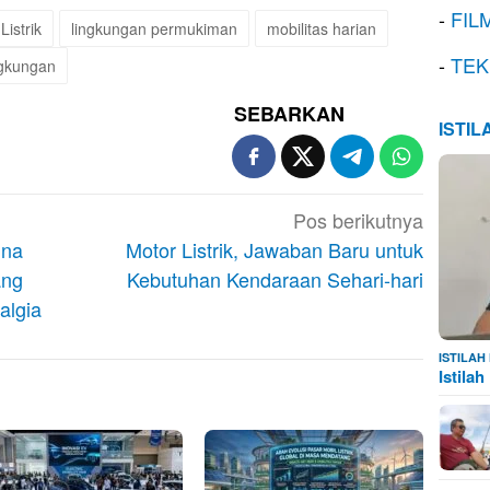
-
FIL
istrik
lingkungan permukiman
mobilitas harian
-
TEK
ngkungan
SEBARKAN
ISTI
Pos berikutnya
ina
Motor Listrik, Jawaban Baru untuk
ang
Kebutuhan Kendaraan Sehari-hari
algia
ISTILA
Istila