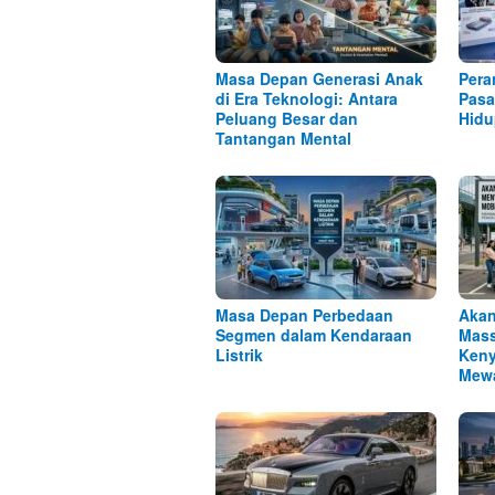
Masa Depan Generasi Anak
Pera
di Era Teknologi: Antara
Pasa
Peluang Besar dan
Hidu
Tantangan Mental
Masa Depan Perbedaan
Akan
Segmen dalam Kendaraan
Mass
Listrik
Keny
Mew