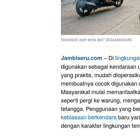
50dc6935 dddf 4b5b 8fd7 363a48660a85
– Di
lingkunga
Jambiseru.com
digunakan sebagai kendaraan 
yang praktis, mudah dioperasik
membuatnya cocok digunakan d
Masyarakat mulai memanfaatk
seperti pergi ke warung, menga
tetangga. Penggunaan yang ber
kebiasaan berkendara
baru yang
dengan karakter lingkungan tem