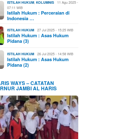
,
11 Agu 2025 -
ISTILAH HUKUM
KOLUMNIS
07:11 WIB
Istilah Hukum : Perceraian di
Indonesia …
27 Jul 2025 - 15:25 WIB
ISTILAH HUKUM
Istilah Hukum : Asas Hukum
Pidana (3)
26 Jul 2025 - 14:58 WIB
ISTILAH HUKUM
Istilah Hukum : Asas Hukum
Pidana (2)
ARIS WAYS – CATATAN
RNUR JAMBI AL HARIS