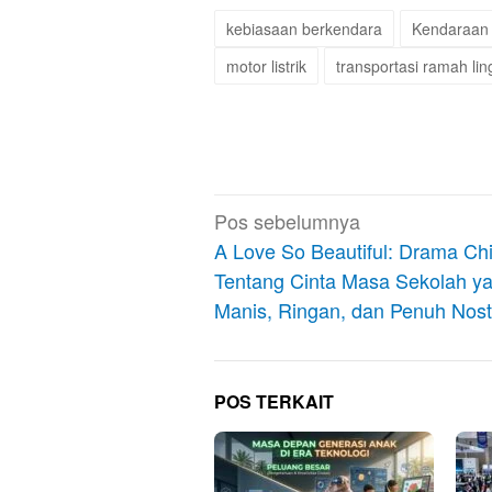
kebiasaan berkendara
Kendaraan L
motor listrik
transportasi ramah li
Navigasi
Pos sebelumnya
pos
A Love So Beautiful: Drama Ch
Tentang Cinta Masa Sekolah y
Manis, Ringan, dan Penuh Nost
POS TERKAIT