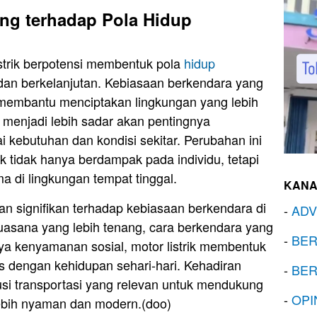
ng terhadap Pola Hidup
strik berpotensi membentuk pola
hidup
 dan berkelanjutan. Kebiasaan berkendara yang
a membantu menciptakan lingkungan yang lebih
menjadi lebih sadar akan pentingnya
kebutuhan dan kondisi sekitar. Perubahan ini
k tidak hanya berdampak pada individu, tetapi
 di lingkungan tempat tinggal.
KANA
n signifikan terhadap kebiasaan berkendara di
-
ADV
uasana yang lebih tenang, cara berkendara yang
-
BER
ya kenyamanan sosial, motor listrik membentuk
as dengan kehidupan sehari-hari. Kehadiran
-
BER
lusi transportasi yang relevan untuk mendukung
-
OPI
ebih nyaman dan modern.(doo)