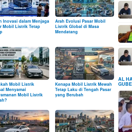
n Inovasi dalam Menjaga
Arah Evolusi Pasar Mobil
r Mobil Listrik Tetap
Listrik Global di Masa
p
Mendatang
AL H
GUBE
kah Mobil Listrik
Kenapa Mobil Listrik Mewah
al Menyamai
Tetap Laku di Tengah Pasar
amanan Mobil Listrik
yang Berubah
ah?