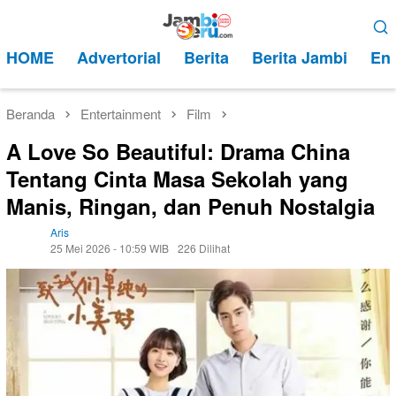
Loncat
Menu
ke
Mobile
HOME
Advertorial
Berita
Berita Jambi
Ent
konten
Beranda
Entertainment
Film
A Love So Beautiful: Drama China
Tentang Cinta Masa Sekolah yang
Manis, Ringan, dan Penuh Nostalgia
Aris
25 Mei 2026 - 10:59 WIB
226 Dilihat