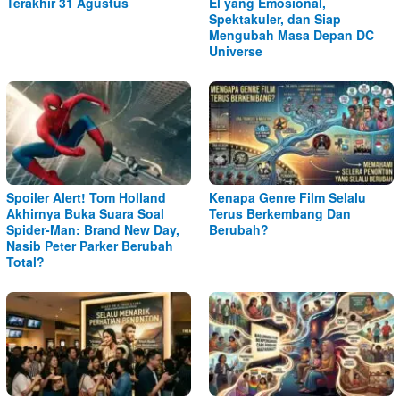
Terakhir 31 Agustus
El yang Emosional,
Spektakuler, dan Siap
Mengubah Masa Depan DC
Universe
Spoiler Alert! Tom Holland
Kenapa Genre Film Selalu
Akhirnya Buka Suara Soal
Terus Berkembang Dan
Spider-Man: Brand New Day,
Berubah?
Nasib Peter Parker Berubah
Total?