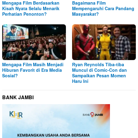
Mengapa Film Berdasarkan
Bagaimana Film
Kisah Nyata Selalu Menarik
Mempengaruhi Cara Pandang
Perhatian Penonton?
Masyarakat?
Mengapa Film Masih Menjadi
Ryan Reynolds Tiba-tiba
Hiburan Favorit di Era Media
Muncul di Comic-Con dan
Sosial?
Sampaikan Pesan Momen
Haru Ini
BANK JAMBI