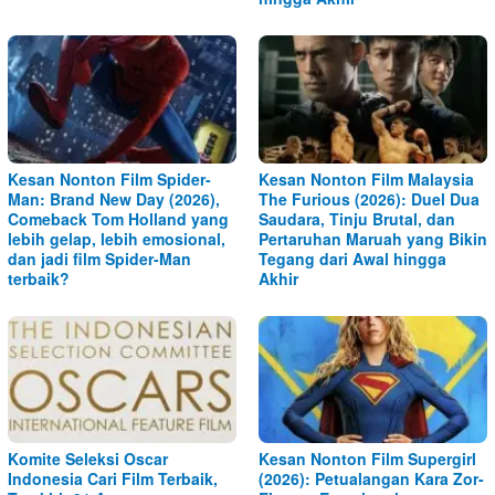
Kesan Nonton Film Spider-
Kesan Nonton Film Malaysia
Man: Brand New Day (2026),
The Furious (2026): Duel Dua
Comeback Tom Holland yang
Saudara, Tinju Brutal, dan
lebih gelap, lebih emosional,
Pertaruhan Maruah yang Bikin
dan jadi film Spider-Man
Tegang dari Awal hingga
terbaik?
Akhir
Komite Seleksi Oscar
Kesan Nonton Film Supergirl
Indonesia Cari Film Terbaik,
(2026): Petualangan Kara Zor-