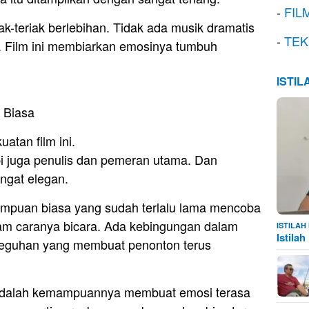
-
FIL
ak-teriak berlebihan. Tidak ada musik dramatis
-
TEK
 Film ini membiarkan emosinya tumbuh
ISTI
 Biasa
atan film ini.
pi juga penulis dan pemeran utama. Dan
ngat elegan.
rempuan biasa yang sudah terlalu lama mencoba
alam caranya bicara. Ada kebingungan dalam
ISTILA
Istila
eteguhan yang membuat penonton terus
 adalah kemampuannya membuat emosi terasa