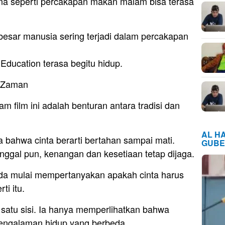
na seperti percakapan makan malam bisa terasa
sar manusia sering terjadi dalam percakapan
ducation terasa begitu hidup.
n Zaman
am film ini adalah benturan antara tradisi dan
AL H
a bahwa cinta berarti bertahan sampai mati.
GUBE
ggal pun, kenangan dan kesetiaan tetap dijaga.
da mulai mempertanyakan apakah cinta harus
ti itu.
h satu sisi. Ia hanya memperlihatkan bahwa
 pengalaman hidup yang berbeda.