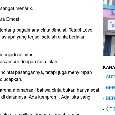
i sangat menarik.
ara Emosi
 tentang bagaimana cinta dimulai. Tetapi Love
as apa yang terjadi setelah cinta berjalan
njadi rutinitas.
ercampur dengan rasa lelah.
KANA
ncintai pasangannya, tetapi juga menyimpan
-
ADV
diucapkan.
-
BER
 karena memahami bahwa cinta bukan hanya soal
g di dalamnya. Ada kompromi. Ada luka yang
-
BER
-
OPI
 itu ditampilkan dengan sangat tenang.