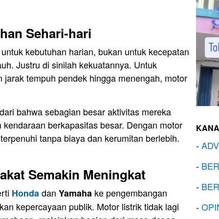
han Sehari-hari
 untuk kebutuhan harian, bukan untuk kecepatan
auh. Justru di sinilah kekuatannya. Untuk
 jarak tempuh pendek hingga menengah, motor
ari bahwa sebagian besar aktivitas mereka
 kendaraan berkapasitas besar. Dengan motor
KANA
terpenuhi tanpa biaya dan kerumitan berlebih.
-
ADV
-
BER
akat Semakin Meningkat
-
BER
rti
dan
ke pengembangan
Honda
Yamaha
an kepercayaan publik. Motor listrik tidak lagi
-
OPI