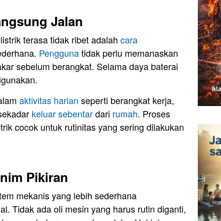
angsung Jalan
strik terasa tidak ribet adalah
cara
ederhana.
Pengguna
tidak perlu memanaskan
kar sebelum berangkat. Selama daya baterai
digunakan.
dalam
aktivitas harian
seperti berangkat kerja,
 sekadar
keluar sebentar
dari
rumah
. Proses
rik cocok untuk rutinitas yang sering dilakukan
nim Pikiran
sistem mekanis yang lebih sederhana
. Tidak ada oli mesin yang harus rutin diganti,