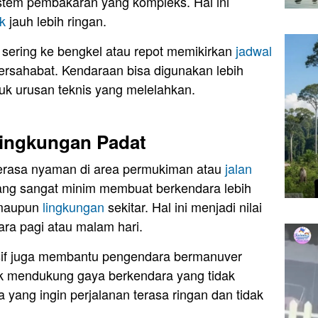
sistem pembakaran yang kompleks. Hal ini
ik
jauh lebih ringan.
 sering ke bengkel atau repot memikirkan
jadwal
h bersahabat. Kendaraan bisa digunakan lebih
tuk urusan teknis yang melelahkan.
Lingkungan Padat
erasa nyaman di area permukiman atau
jalan
ang sangat minim membuat berkendara lebih
 maupun
lingkungan
sekitar. Hal ini menjadi nilai
ra pagi atau malam hari.
nsif juga membantu pengendara bermanuver
trik mendukung gaya berkendara yang tidak
 yang ingin perjalanan terasa ringan dan tidak