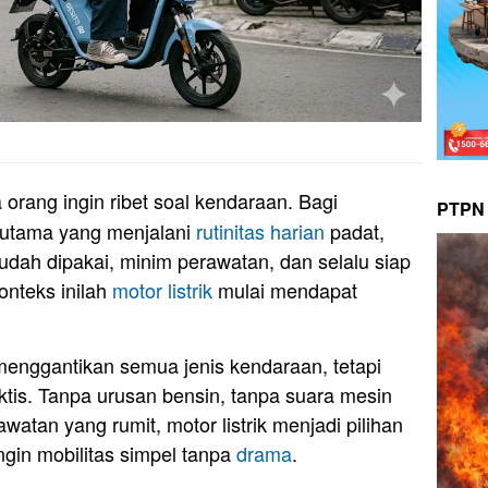
orang ingin ribet soal kendaraan. Bagi
PTPN 
rutama yang menjalani
rutinitas harian
padat,
dah dipakai, minim perawatan, dan selalu siap
onteks inilah
motor
listrik
mulai mendapat
menggantikan semua jenis kendaraan, tetapi
tis. Tanpa urusan bensin, tanpa suara mesin
watan yang rumit, motor listrik menjadi pilihan
gin mobilitas simpel tanpa
drama
.