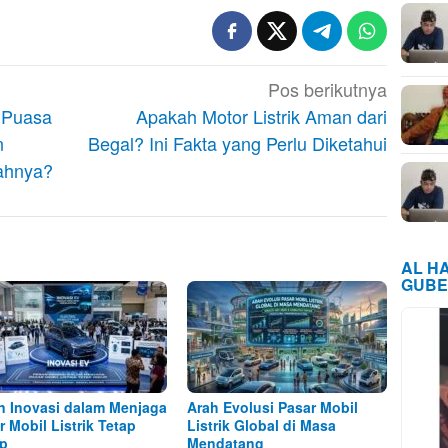
Pos berikutnya
 Puasa
Apakah Motor Listrik Aman dari
n
Begal? Ini Fakta yang Perlu Diketahui
ahnya?
AL H
GUBE
n Inovasi dalam Menjaga
Arah Evolusi Pasar Mobil
r Mobil Listrik Tetap
Listrik Global di Masa
p
Mendatang