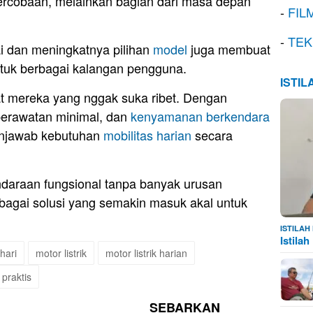
ercobaan, melainkan bagian dari masa depan
-
FIL
-
TEK
i dan meningkatnya pilihan
model
juga membuat
untuk berbagai kalangan pengguna.
ISTI
at mereka yang nggak suka ribet. Dengan
erawatan minimal, dan
kenyamanan berkendara
enjawab kebutuhan
mobilitas harian
secara
ndaraan fungsional tanpa banyak urusan
sebagai solusi yang semakin masuk akal untuk
ISTILA
Istila
hari
motor listrik
motor listrik harian
 praktis
SEBARKAN