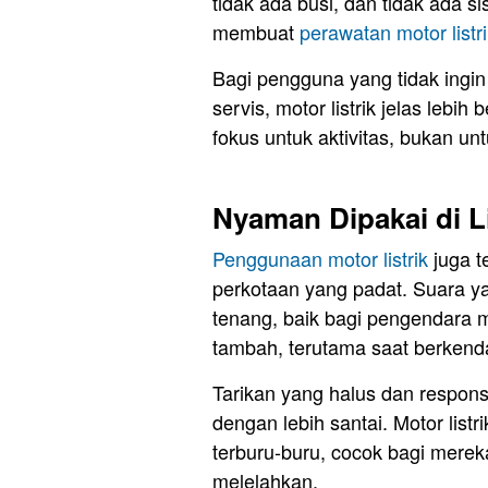
tidak ada busi, dan tidak ada 
membuat
perawatan motor listr
Bagi pengguna yang tidak ingin
servis, motor listrik jelas lebi
fokus untuk aktivitas, bukan un
Nyaman Dipakai di 
Penggunaan motor listrik
juga t
perkotaan yang padat. Suara y
tenang, baik bagi pengendara
tambah, terutama saat berkenda
Tarikan yang halus dan respo
dengan lebih santai. Motor lis
terburu-buru, cocok bagi mereka
melelahkan.