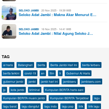
20 Nov 2025 - 19:39 WIB
SELOKO JAMBI
Seloko Adat Jambi : Makna Akar Menurut E…
16 Nov 2025 - 14:41 WIB
SELOKO JAMBI
Seloko Adat Jambi : Nilai Agung Seloko J…
TAG
al haris
Batanghari
berita
Berita Jambi Hari Ini
berita terbaru
berita terkini
covid-19
en
film
fr
Gubernur Al Haris
gubernur jambi
jambi
jambi hari ini
jambiseru
jambiseru.com
jp
kota jambi
kriminal
Kumpulan BERITA haris-sani
Kumpulan BERITA muaro jambi
Kumpulan BERITA Tanjabbar
lagu
lagu barat
lagu dangdut
lagu indo
lagu pop
lirik
lirik lagu