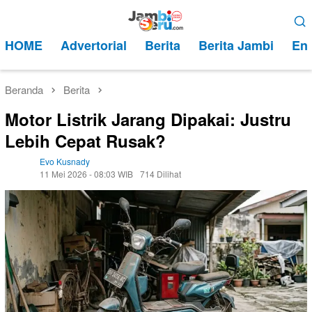
Loncat
Menu
ke
Mobile
HOME
Advertorial
Berita
Berita Jambi
Ent
konten
Beranda
Berita
Motor Listrik Jarang Dipakai: Justru
Lebih Cepat Rusak?
Evo Kusnady
11 Mei 2026 - 08:03 WIB
714 Dilihat