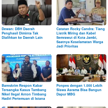
Dewan: DBH Daerah
Catatan Rocky Candra: Tiang
Penghasil Diminta Tak
Listrik Miring dan Kabel
Dialihkan ke Daerah Lain
Semrawut di Kota Jambi,
Saatnya Keselamatan Warga
Jadi Prioritas
Bareskrim Respon Kabar
Ponpes dengan 1.000 Lebih
Tersangka Kasus Tambang
Siswa Asrama Bisa Bangun
Nikel Ilegal Anton Timbang
Dapur MBG
Hadiri Pertemuan di Istana