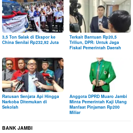
3,5 Ton Salak di Ekspor ke
Terkait Bantuan Rp20,5
China Senilai Rp232,92 Juta
Triliun, DPR: Untuk Jaga
Fiskal Pemerintah Daerah
Ratusan Senjata Api Hingga
Anggota DPRD Muaro Jambi
Narkoba Ditemukan di
Minta Pemerintah Kaji Ulang
Sekolah
Manfaat Pinjaman Rp200
Miliar
BANK JAMBI