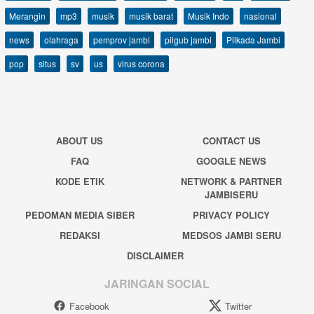
Merangin
mp3
musik
musik barat
Musik Indo
nasional
news
olahraga
pemprov jambi
pilgub jambi
Pilkada Jambi
pop
situs
sv
us
virus corona
ABOUT US
CONTACT US
FAQ
GOOGLE NEWS
KODE ETIK
NETWORK & PARTNER
JAMBISERU
PEDOMAN MEDIA SIBER
PRIVACY POLICY
REDAKSI
MEDSOS JAMBI SERU
DISCLAIMER
JARINGAN SOCIAL
Facebook
Twitter