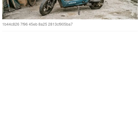
1b44c826 7f96 45eb 8a25 2813cf905ba7