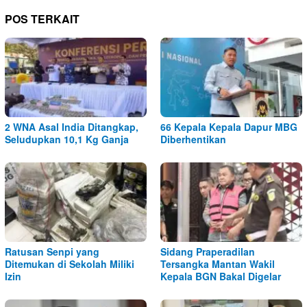
POS TERKAIT
2 WNA Asal India Ditangkap,
66 Kepala Kepala Dapur MBG
Seludupkan 10,1 Kg Ganja
Diberhentikan
Ratusan Senpi yang
Sidang Praperadilan
Ditemukan di Sekolah Miliki
Tersangka Mantan Wakil
Izin
Kepala BGN Bakal Digelar