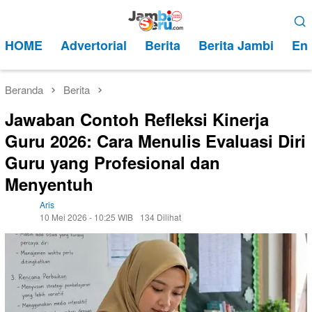
Loncat
Menu
ke
Mobile
HOME
Advertorial
Berita
Berita Jambi
Ent
konten
Beranda
Berita
Jawaban Contoh Refleksi Kinerja
Guru 2026: Cara Menulis Evaluasi Diri
Guru yang Profesional dan
Menyentuh
Aris
10 Mei 2026 - 10:25 WIB
134 Dilihat