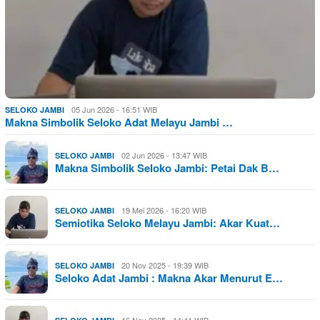
05 Jun 2026 - 16:51 WIB
SELOKO JAMBI
Makna Simbolik Seloko Adat Melayu Jambi …
02 Jun 2026 - 13:47 WIB
SELOKO JAMBI
Makna Simbolik Seloko Jambi: Petai Dak B…
19 Mei 2026 - 16:20 WIB
SELOKO JAMBI
Semiotika Seloko Melayu Jambi: Akar Kuat…
20 Nov 2025 - 19:39 WIB
SELOKO JAMBI
Seloko Adat Jambi : Makna Akar Menurut E…