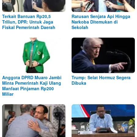
Terkait Bantuan Rp20,5
Ratusan Senjata Api Hingga
Triliun, DPR: Untuk Jaga
Narkoba Ditemukan di
Fiskal Pemerintah Daerah
Sekolah
Anggota DPRD Muaro Jambi
Trump: Selat Hormuz Segera
Minta Pemerintah Kaji Ulang
Dibuka
Manfaat Pinjaman Rp200
Miliar