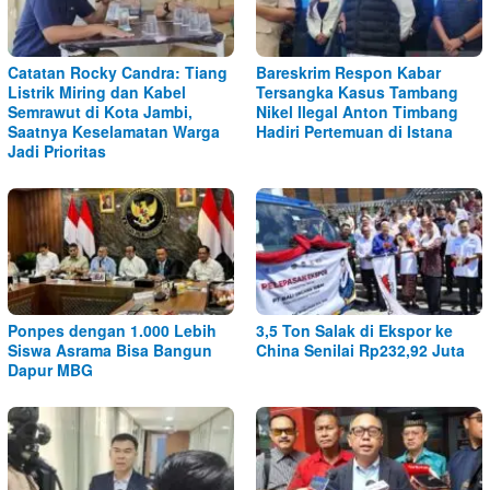
Catatan Rocky Candra: Tiang
Bareskrim Respon Kabar
Listrik Miring dan Kabel
Tersangka Kasus Tambang
Semrawut di Kota Jambi,
Nikel Ilegal Anton Timbang
Saatnya Keselamatan Warga
Hadiri Pertemuan di Istana
Jadi Prioritas
Ponpes dengan 1.000 Lebih
3,5 Ton Salak di Ekspor ke
Siswa Asrama Bisa Bangun
China Senilai Rp232,92 Juta
Dapur MBG