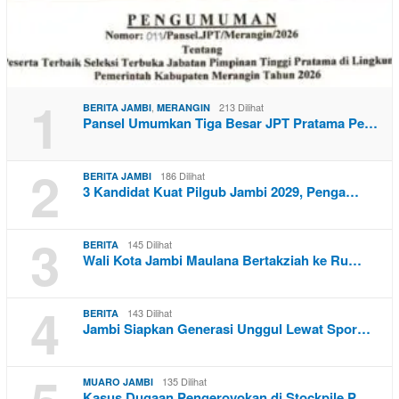
1
,
213 Dilihat
BERITA JAMBI
MERANGIN
Pansel Umumkan Tiga Besar JPT Pratama Pe…
2
186 Dilihat
BERITA JAMBI
3 Kandidat Kuat Pilgub Jambi 2029, Penga…
3
145 Dilihat
BERITA
Wali Kota Jambi Maulana Bertakziah ke Ru…
4
143 Dilihat
BERITA
Jambi Siapkan Generasi Unggul Lewat Spor…
135 Dilihat
MUARO JAMBI
Kasus Dugaan Pengeroyokan di Stockpile P…