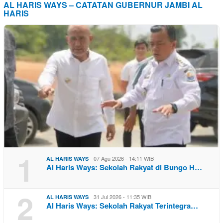
AL HARIS WAYS – CATATAN GUBERNUR JAMBI AL
HARIS
1
07 Agu 2026 - 14:11 WIB
AL HARIS WAYS
Al Haris Ways: Sekolah Rakyat di Bungo H…
2
31 Jul 2026 - 11:35 WIB
AL HARIS WAYS
Al Haris Ways: Sekolah Rakyat Terintegra…