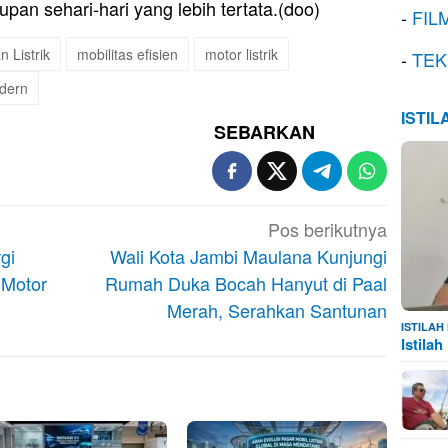
an sehari-hari yang lebih tertata.(doo)
-
FIL
 Listrik
mobilitas efisien
motor listrik
-
TEK
odern
ISTI
SEBARKAN
Pos berikutnya
gi
Wali Kota Jambi Maulana Kunjungi
 Motor
Rumah Duka Bocah Hanyut di Paal
Merah, Serahkan Santunan
ISTILA
Istila