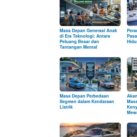
Masa Depan Generasi Anak
Pera
di Era Teknologi: Antara
Pasa
Peluang Besar dan
Hidu
Tantangan Mental
Masa Depan Perbedaan
Akan
Segmen dalam Kendaraan
Mass
Listrik
Keny
Mew