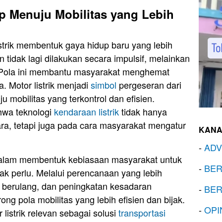
 Menuju Mobilitas yang Lebih
strik membentuk gaya hidup baru yang lebih
n tidak lagi dilakukan secara impulsif, melainkan
 Pola ini membantu masyarakat menghemat
. Motor listrik menjadi
simbol
pergeseran dari
u mobilitas yang terkontrol dan efisien.
hwa teknologi
kendaraan listrik
tidak hanya
a, tetapi juga pada cara masyarakat mengatur
KANA
-
ADV
g dalam membentuk kebiasaan masyarakat untuk
-
BER
ak perlu. Melalui perencanaan yang lebih
 berulang, dan peningkatan kesadaran
-
BER
ong pola mobilitas yang lebih efisien dan bijak.
-
OPI
listrik relevan sebagai solusi
transportasi