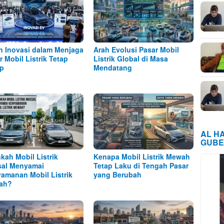
n Inovasi dalam Menjaga
Arah Evolusi Pasar Mobil
r Mobil Listrik Tetap
Listrik Global di Masa
p
Mendatang
AL H
GUBE
kah Mobil Listrik
Kenapa Mobil Listrik Mewah
al Menyamai
Tetap Laku di Tengah Pasar
amanan Mobil Listrik
yang Berubah
ah?