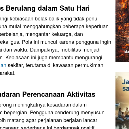
s Berulang dalam Satu Hari
ngi kebiasaan bolak-balik yang tidak perlu
guna mulai menggabungkan beberapa keperluan
 berbelanja, mengantar keluarga, dan
ekaligus. Pola ini muncul karena pengguna ingin
ai dan waktu. Dampaknya, mobilitas menjadi
ihan. Kebiasaan ini juga membantu mengurangi
gan
sekitar, terutama di kawasan permukiman
rakat.
adaran Perencanaan Aktivitas
rong meningkatnya kesadaran dalam
um bepergian. Pengguna cenderung menyusun
bih matang agar perjalanan berjalan lancar
ncanaan sederhana ini berdampak positif