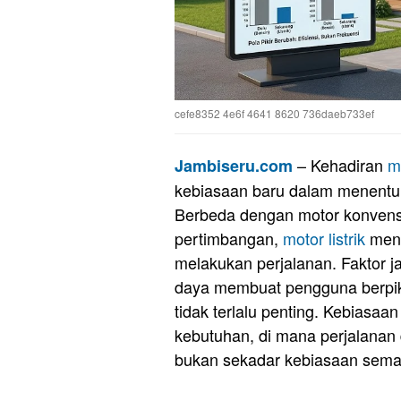
cefe8352 4e6f 4641 8620 736daeb733ef
– Kehadiran
m
Jambiseru.com
kebiasaan baru dalam menentu
Berbeda dengan motor konvensi
pertimbangan,
motor listrik
men
melakukan perjalanan. Faktor j
daya membuat pengguna berpik
tidak terlalu penting. Kebiasaa
kebutuhan, di mana perjalanan 
bukan sekadar kebiasaan sema