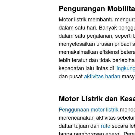
Pengurangan Mobilita
Motor listrik membantu mengura
dalam satu hari. Banyak peng
dalam satu perjalanan, seperti
menyelesaikan urusan pribadi s
memaksimalkan efisiensi bater
lebih teratur dan tidak berleb
kepadatan lalu lintas di
lingkun
dan pusat
aktivitas harian
masya
Motor Listrik dan Kes
Penggunaan motor listrik
mendo
merencanakan aktivitas sebel
daftar tujuan dan
rute
secara le
tanpa pemborosan energi. Pere