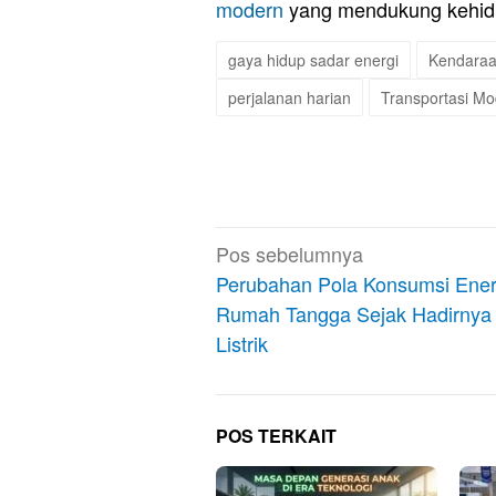
modern
yang mendukung kehidup
gaya hidup sadar energi
Kendaraan
perjalanan harian
Transportasi M
Navigasi
Pos sebelumnya
pos
Perubahan Pola Konsumsi Ener
Rumah Tangga Sejak Hadirnya
Listrik
POS TERKAIT