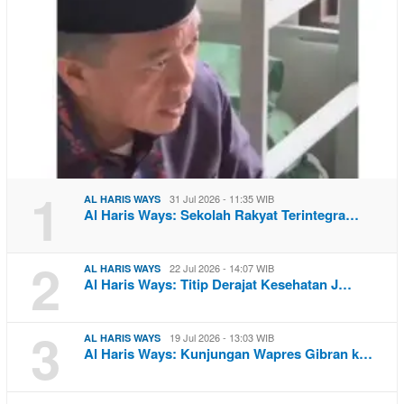
1
31 Jul 2026 - 11:35 WIB
AL HARIS WAYS
Al Haris Ways: Sekolah Rakyat Terintegra…
2
22 Jul 2026 - 14:07 WIB
AL HARIS WAYS
Al Haris Ways: Titip Derajat Kesehatan J…
3
19 Jul 2026 - 13:03 WIB
AL HARIS WAYS
Al Haris Ways: Kunjungan Wapres Gibran k…