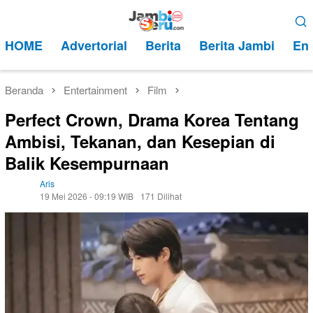
Loncat
Menu
ke
Mobile
HOME
Advertorial
Berita
Berita Jambi
Ent
konten
Beranda
Entertainment
Film
Perfect Crown, Drama Korea Tentang
Ambisi, Tekanan, dan Kesepian di
Balik Kesempurnaan
Aris
19 Mei 2026 - 09:19 WIB
171 Dilihat