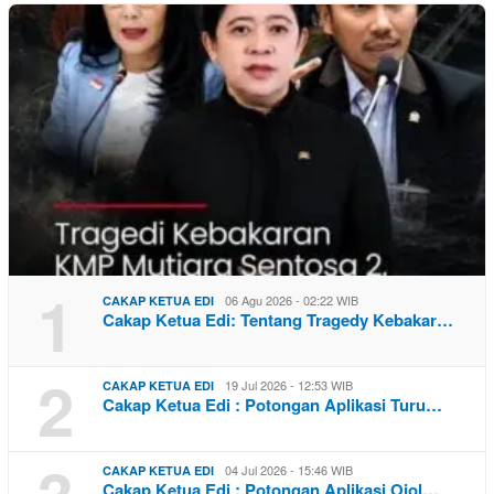
1
06 Agu 2026 - 02:22 WIB
CAKAP KETUA EDI
Cakap Ketua Edi: Tentang Tragedy Kebakar…
2
19 Jul 2026 - 12:53 WIB
CAKAP KETUA EDI
Cakap Ketua Edi : Potongan Aplikasi Turu…
3
04 Jul 2026 - 15:46 WIB
CAKAP KETUA EDI
Cakap Ketua Edi : Potongan Aplikasi Ojol…