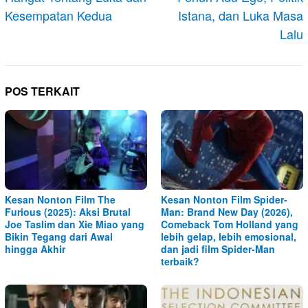
Kesempatan Kedua
Istana, dan Luka Masa
Lalu
POS TERKAIT
Kesan Nonton Film The
Kesan Nonton Film Spider-
Furious (2025): Aksi Brutal
Man: Brand New Day (2026),
Joe Taslim dan Xie Miao yang
Comeback Tom Holland yang
Bikin Tegang dari Awal
lebih gelap, lebih emosional,
hingga Akhir
dan jadi film Spider-Man
terbaik?