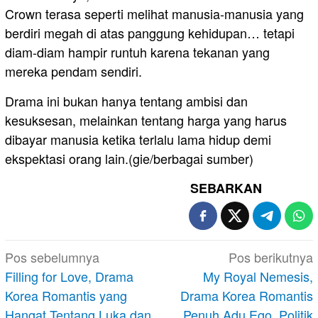
Crown terasa seperti melihat manusia-manusia yang
berdiri megah di atas panggung kehidupan… tetapi
diam-diam hampir runtuh karena tekanan yang
mereka pendam sendiri.
Drama ini bukan hanya tentang ambisi dan
kesuksesan, melainkan tentang harga yang harus
dibayar manusia ketika terlalu lama hidup demi
ekspektasi orang lain.(gie/berbagai sumber)
SEBARKAN
Navigasi
Pos sebelumnya
Pos berikutnya
pos
Filling for Love, Drama
My Royal Nemesis,
Korea Romantis yang
Drama Korea Romantis
Hangat Tentang Luka dan
Penuh Adu Ego, Politik