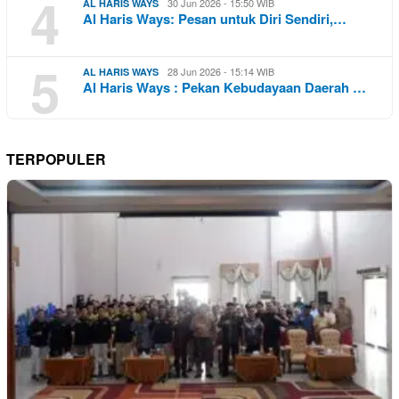
4
30 Jun 2026 - 15:50 WIB
AL HARIS WAYS
Al Haris Ways: Pesan untuk Diri Sendiri,…
5
28 Jun 2026 - 15:14 WIB
AL HARIS WAYS
Al Haris Ways : Pekan Kebudayaan Daerah …
TERPOPULER