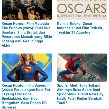
Kesan Nonton Film Malaysia
Komite Seleksi Oscar
The Furious (2026): Duel Dua
Indonesia Cari Film Terbaik,
Saudara, Tinju Brutal, dan
Terakhir 31 Agustus
Pertaruhan Maruah yang Bikin
Tegang dari Awal hingga
Akhir
Kesan Nonton Film Supergirl
Spoiler Alert! Tom Holland
(2026): Petualangan Kara Zor-
Akhirnya Buka Suara Soal
El yang Emosional,
Spider-Man: Brand New Day,
Spektakuler, dan Siap
Nasib Peter Parker Berubah
Mengubah Masa Depan DC
Total?
Universe