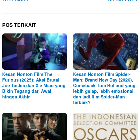
POS TERKAIT
Kesan Nonton Film The
Kesan Nonton Film Spider-
Furious (2025): Aksi Brutal
Man: Brand New Day (2026),
Joe Taslim dan Xie Miao yang
Comeback Tom Holland yang
Bikin Tegang dari Awal
lebih gelap, lebih emosional,
hingga Akhir
dan jadi film Spider-Man
terbaik?