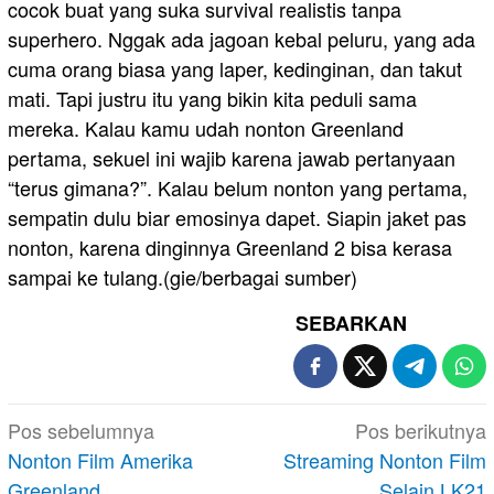
cocok buat yang suka survival realistis tanpa
superhero. Nggak ada jagoan kebal peluru, yang ada
cuma orang biasa yang laper, kedinginan, dan takut
mati. Tapi justru itu yang bikin kita peduli sama
mereka. Kalau kamu udah nonton Greenland
pertama, sekuel ini wajib karena jawab pertanyaan
“terus gimana?”. Kalau belum nonton yang pertama,
sempatin dulu biar emosinya dapet. Siapin jaket pas
nonton, karena dinginnya Greenland 2 bisa kerasa
sampai ke tulang.(gie/berbagai sumber)
SEBARKAN
Navigasi
Pos sebelumnya
Pos berikutnya
pos
Nonton Film Amerika
Streaming Nonton Film
Greenland
Selain LK21