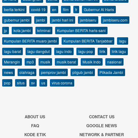
berita terkini
covid-19
en
film
fr
Gubernur Al Haris
gubernur jambi
jambi
jambi hari ini
jambiseru
jambiseru.com
jp
kota jambi
kriminal
Kumpulan BERITA haris-sani
Kumpulan BERITA muaro jambi
Kumpulan BERITA Tanjabbar
lagu
lagu barat
lagu dangdut
lagu indo
lagu pop
lirik
lirik lagu
Merangin
mp3
musik
musik barat
Musik Indo
nasional
news
olahraga
pemprov jambi
pilgub jambi
Pilkada Jambi
pop
situs
sv
us
virus corona
ABOUT US
CONTACT US
FAQ
GOOGLE NEWS
KODE ETIK
NETWORK & PARTNER