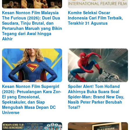
Kesan Nonton Film Malaysia
Komite Seleksi Oscar
The Furious (2026): Duel Dua
Indonesia Cari Film Terbaik,
Saudara, Tinju Brutal, dan
Terakhir 31 Agustus
Pertaruhan Maruah yang Bikin
Tegang dari Awal hingga
Akhir
Kesan Nonton Film Supergirl
Spoiler Alert! Tom Holland
(2026): Petualangan Kara Zor-
Akhirnya Buka Suara Soal
El yang Emosional,
Spider-Man: Brand New Day,
Spektakuler, dan Siap
Nasib Peter Parker Berubah
Mengubah Masa Depan DC
Total?
Universe