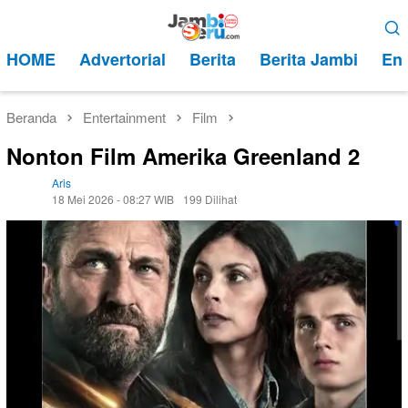
Loncat
Menu
ke
Mobile
HOME
Advertorial
Berita
Berita Jambi
Ent
konten
Beranda
Entertainment
Film
Nonton Film Amerika Greenland 2
Aris
18 Mei 2026 - 08:27 WIB
199 Dilihat