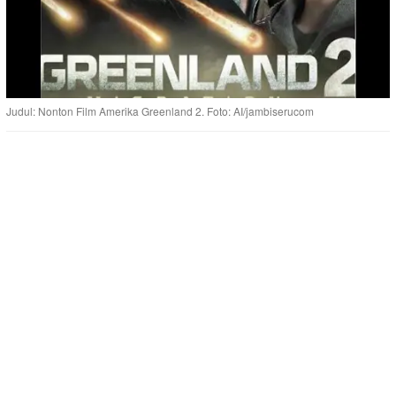
Judul: Nonton Film Amerika Greenland 2. Foto: AI/jambiserucom