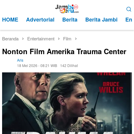
Loncat
Menu
ke
Mobile
HOME
Advertorial
Berita
Berita Jambi
Ent
konten
Beranda
Entertainment
Film
Nonton Film Amerika Trauma Center
Aris
18 Mei 2026 - 08:21 WIB
142 Dilihat