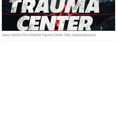
Judul: Nonton Film Amerika Trauma Center. Foto: AI/jambiserucom