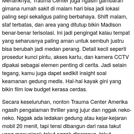
Menariknya, Trauma Center juga ngasih gambaran
gimana rumah sakit di malam hari bisa jadi lokasi
paling sepi sekaligus paling berbahaya. Shift malam,
staf terbatas, dan area yang ditutup bikin Madison
benar-benar terisolasi. Ini jadi pengingat kalau tempat
yang seharusnya paling aman untuk sembuh justru
bisa berubah jadi medan perang. Detail kecil seperti
prosedur kunci pintu, akses kartu, dan kamera CCTV
dipakai sebagai elemen penting di cerita. Jadi selain
tegang, kamu juga dapet sedikit insight soal
keamanan gedung medis. Hal-hal kayak gini yang
bikin film low budget kerasa cerdas.
Secara keseluruhan, nonton Trauma Center Amerika
ngasih pengalaman thriller yang jujur dan nggak neko-
neko. Nggak ada ledakan gedung atau kejar-kejaran
mobil 20 menit, tapi tensi dibangun dari rasa takut
yang manusiawi: takut nggak dipercaya, takut