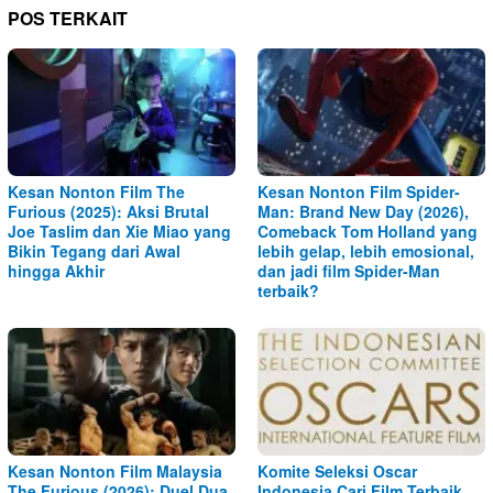
POS TERKAIT
Kesan Nonton Film The
Kesan Nonton Film Spider-
Furious (2025): Aksi Brutal
Man: Brand New Day (2026),
Joe Taslim dan Xie Miao yang
Comeback Tom Holland yang
Bikin Tegang dari Awal
lebih gelap, lebih emosional,
hingga Akhir
dan jadi film Spider-Man
terbaik?
Kesan Nonton Film Malaysia
Komite Seleksi Oscar
The Furious (2026): Duel Dua
Indonesia Cari Film Terbaik,