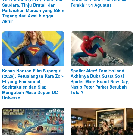
Saudara, Tinju Brutal, dan
Terakhir 31 Agustus
Pertaruhan Maruah yang Bikin
Tegang dari Awal hingga
Akhir
Kesan Nonton Film Supergirl
Spoiler Alert! Tom Holland
(2026): Petualangan Kara Zor-
Akhirnya Buka Suara Soal
El yang Emosional,
Spider-Man: Brand New Day,
Spektakuler, dan Siap
Nasib Peter Parker Berubah
Mengubah Masa Depan DC
Total?
Universe