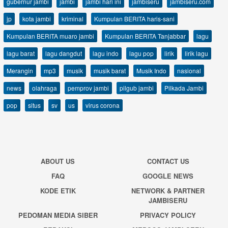
gubernur jambi
jambi
jambi hari ini
jambiseru
jambiseru.com
jp
kota jambi
kriminal
Kumpulan BERITA haris-sani
Kumpulan BERITA muaro jambi
Kumpulan BERITA Tanjabbar
lagu
lagu barat
lagu dangdut
lagu indo
lagu pop
lirik
lirik lagu
Merangin
mp3
musik
musik barat
Musik Indo
nasional
news
olahraga
pemprov jambi
pilgub jambi
Pilkada Jambi
pop
situs
sv
us
virus corona
ABOUT US
CONTACT US
FAQ
GOOGLE NEWS
KODE ETIK
NETWORK & PARTNER
JAMBISERU
PEDOMAN MEDIA SIBER
PRIVACY POLICY