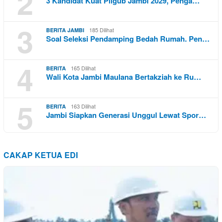
2
3 Kandidat Kuat Pilgub Jambi 2029, Penga…
3
185 Dilihat
BERITA JAMBI
Soal Seleksi Pendamping Bedah Rumah. Pen…
4
165 Dilihat
BERITA
Wali Kota Jambi Maulana Bertakziah ke Ru…
5
163 Dilihat
BERITA
Jambi Siapkan Generasi Unggul Lewat Spor…
CAKAP KETUA EDI