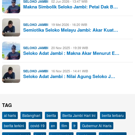
02 Jun 2026 - 13:47 WIB
SELOKO JAMBI
Makna Simbolik Seloko Jambi: Petai Dak B…
19 Mei 2026 - 16:20 WIB
SELOKO JAMBI
Semiotika Seloko Melayu Jambi: Akar Kuat…
20 Nov 2025 - 19:39 WIB
SELOKO JAMBI
Seloko Adat Jambi : Makna Akar Menurut E…
16 Nov 2025 - 14:41 WIB
SELOKO JAMBI
Seloko Adat Jambi : Nilai Agung Seloko J…
TAG
al haris
Batanghari
berita
Berita Jambi Hari Ini
berita terbaru
berita terkini
covid-19
en
film
fr
Gubernur Al Haris