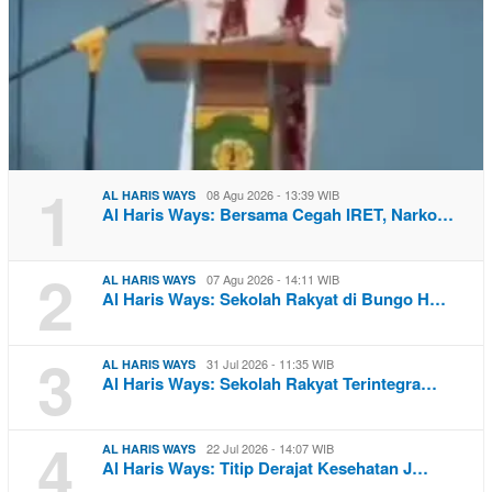
1
08 Agu 2026 - 13:39 WIB
AL HARIS WAYS
Al Haris Ways: Bersama Cegah IRET, Narko…
2
07 Agu 2026 - 14:11 WIB
AL HARIS WAYS
Al Haris Ways: Sekolah Rakyat di Bungo H…
3
31 Jul 2026 - 11:35 WIB
AL HARIS WAYS
Al Haris Ways: Sekolah Rakyat Terintegra…
4
22 Jul 2026 - 14:07 WIB
AL HARIS WAYS
Al Haris Ways: Titip Derajat Kesehatan J…