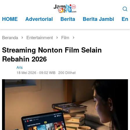
Loncat
Menu
ke
Mobile
HOME
Advertorial
Berita
Berita Jambi
Ent
konten
Beranda
Entertainment
Film
Streaming Nonton Film Selain
Rebahin 2026
Aris
18 Mei 2026 - 09:02 WIB
200 Dilihat