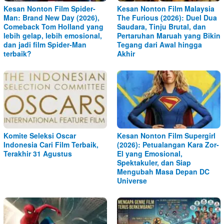
Kesan Nonton Film Spider-
Kesan Nonton Film Malaysia
Man: Brand New Day (2026),
The Furious (2026): Duel Dua
Comeback Tom Holland yang
Saudara, Tinju Brutal, dan
lebih gelap, lebih emosional,
Pertaruhan Maruah yang Bikin
dan jadi film Spider-Man
Tegang dari Awal hingga
terbaik?
Akhir
Komite Seleksi Oscar
Kesan Nonton Film Supergirl
Indonesia Cari Film Terbaik,
(2026): Petualangan Kara Zor-
Terakhir 31 Agustus
El yang Emosional,
Spektakuler, dan Siap
Mengubah Masa Depan DC
Universe