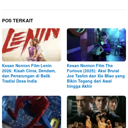
POS TERKAIT
Kesan Nonton Film Lenin
Kesan Nonton Film The
2026: Kisah Cinta, Dendam,
Furious (2025): Aksi Brutal
dan Pertarungan di Balik
Joe Taslim dan Xie Miao yang
Tradisi Desa India
Bikin Tegang dari Awal
hingga Akhir