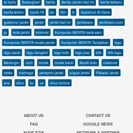
al haris
Batanghari
berita
Berita Jambi Hari Ini
berita terbaru
berita terkini
covid-19
en
film
fr
Gubernur Al Haris
gubernur jambi
jambi
jambi hari ini
jambiseru
jambiseru.com
jp
kota jambi
kriminal
Kumpulan BERITA haris-sani
Kumpulan BERITA muaro jambi
Kumpulan BERITA Tanjabbar
lagu
lagu barat
lagu dangdut
lagu indo
lagu pop
lirik
lirik lagu
Merangin
mp3
musik
musik barat
Musik Indo
nasional
news
olahraga
pemprov jambi
pilgub jambi
Pilkada Jambi
pop
situs
sv
us
virus corona
ABOUT US
CONTACT US
FAQ
GOOGLE NEWS
KODE ETIK
NETWORK & PARTNER