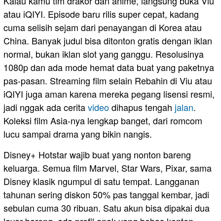
Kalau kamu tim drakor dan anime, langsung buka Viu
atau iQIYI. Episode baru rilis super cepat, kadang
cuma selisih sejam dari penayangan di Korea atau
China. Banyak judul bisa ditonton gratis dengan iklan
normal, bukan iklan slot yang ganggu. Resolusinya
1080p dan ada mode hemat data buat yang paketnya
pas-pasan. Streaming film selain Rebahin di Viu atau
iQIYI juga aman karena mereka pegang lisensi resmi,
jadi nggak ada cerita
video
dihapus tengah
jalan
.
Koleksi film Asia-nya lengkap banget, dari romcom
lucu sampai drama yang bikin nangis.
Disney+ Hotstar wajib buat yang nonton bareng
keluarga. Semua film Marvel, Star Wars, Pixar, sama
Disney klasik ngumpul di satu tempat. Langganan
tahunan sering diskon 50% pas tanggal kembar, jadi
sebulan cuma 30 ribuan. Satu akun bisa dipakai dua
layar bareng, ada profil anak yang bebas konten