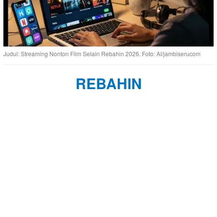
Judul: Streaming Nonton Film Selain Rebahin 2026. Foto: AI/jambiserucom
REBAHIN