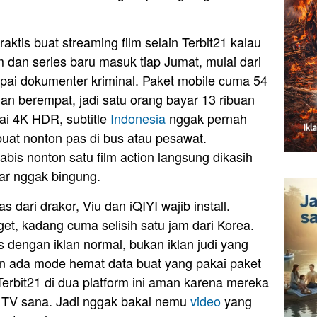
 praktis buat streaming film selain Terbit21 kalau
m dan series baru masuk tiap Jumat, mulai dari
pai dokumenter kriminal. Paket mobile cuma 54
gan berempat, jadi satu orang bayar 13 ribuan
i 4K HDR, subtitle
Indonesia
nggak pernah
buat nonton pas di bus atau pesawat.
bis nonton satu film action langsung dikasih
iar nggak bingung.
 dari drakor, Viu dan iQIYI wajib install.
et, kadang cuma selisih satu jam dari Korea.
is dengan iklan normal, bukan iklan judi yang
 dan ada mode hemat data buat yang pakai paket
 Terbit21 di dua platform ini aman karena mereka
un TV sana. Jadi nggak bakal nemu
video
yang