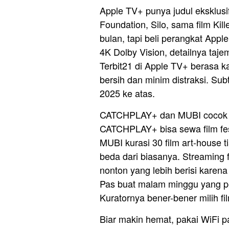
Apple TV+ punya judul eksklusi
Foundation, Silo, sama film Kil
bulan, tapi beli perangkat Appl
4K Dolby Vision, detailnya tajem
Terbit21 di Apple TV+ berasa k
bersih dan minim distraksi. Sub
2025 ke atas.
CATCHPLAY+ dan MUBI cocok b
CATCHPLAY+ bisa sewa film fest
MUBI kurasi 30 film art-house ti
beda dari biasanya. Streaming f
nonton yang lebih berisi kare
Pas buat malam minggu yang pe
Kuratornya bener-bener milih f
Biar makin hemat, pakai WiFi p