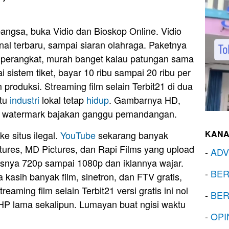
angsa, buka Vidio dan Bioskop Online. Vidio
ional terbaru, sampai siaran olahraga. Paketnya
a perangkat, murah banget kalau patungan sama
 sistem tiket, bayar 10 ribu sampai 20 ribu per
 produksi. Streaming film selain Terbit21 di dua
ntu
industri
lokal tetap
hidup
. Gambarnya HD,
da watermark bajakan ganggu pemandangan.
KANA
ke situs ilegal.
YouTube
sekarang banyak
tures, MD Pictures, dan Rapi Films yang upload
-
ADV
litasnya 720p sampai 1080p dan iklannya wajar.
-
BER
 kasih banyak film, sinetron, dan FTV gratis,
eaming film selain Terbit21 versi gratis ini nol
-
BER
 HP lama sekalipun. Lumayan buat ngisi waktu
-
OPI