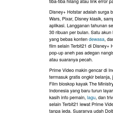
tiba-tiba hilang atau link error
Disney+ Hotstar adalah surga b
Wars, Pixar, Disney klasik, sa
aplikasi. Langganan tahunan se
30 ribuan per bulan. Satu akun 
yang bebas konten
dewasa
, da
film selain Terbit21 di Disney+
pop-up aneh pas adegan nangis
atau suaranya pecah.
Prime Video makin gencar di 
termasuk gratis ongkir belanja,
Film bioskop kayak The Ministry
Indonesia yang baru turun layar
kasih info pemain,
lagu
, dan tr
selain Terbit21 lewat Prime Vid
tanpa jeda. Suaranya udah Do