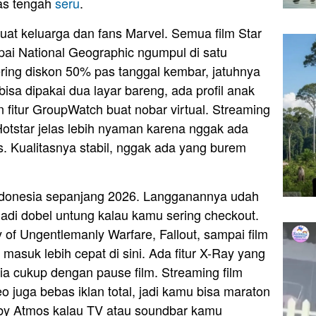
 pas tengah
seru
.
uat keluarga dan fans Marvel. Semua film Star
mpai National Geographic ngumpul di satu
ring diskon 50% pas tanggal kembar, jatuhnya
bisa dipakai dua layar bareng, ada profil anak
n fitur GroupWatch buat nobar virtual. Streaming
 Hotstar jelas lebih nyaman karena nggak ada
. Kualitasnya stabil, nggak ada yang burem
Indonesia sepanjang 2026. Langganannya udah
 jadi dobel untung kalau kamu sering checkout.
 of Ungentlemanly Warfare, Fallout, sampai film
 masuk lebih cepat di sini. Ada fitur X-Ray yang
ivia cukup dengan pause film. Streaming film
eo juga bebas iklan total, jadi kamu bisa maraton
lby Atmos kalau TV atau soundbar kamu