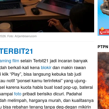
2026. Foto: AI/jambiserucom
PTPN 
TERBIT21
eaming
film
selain Terbit21 jadi incaran banyak
dah berkali-kali kena
blokir
dan makin rawan
klik “Play”, bisa langsung kebuka tab judi
atau notif “ponsel kamu terinfeksi” yang ujung-
el karena kuota habis buat load pop-up, baterai
 sampai
foto
pribadi berisiko dicuri. Padahal
dah melimpah, harganya murah, dan kualitasnya
mu bisa rebahan tenang tanpa deg-degan mikirin