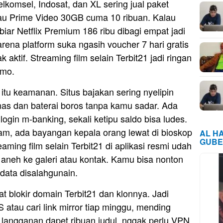
lkomsel, Indosat, dan XL sering jual paket
atau Prime Video 30GB cuma 10 ribuan. Kalau
iar Netflix Premium 186 ribu dibagi empat jadi
arena platform suka ngasih voucher 7 hari gratis
aktif. Streaming film selain Terbit21 jadi ringan
omo.
 itu keamanan. Situs bajakan sering nyelipin
nas dan baterai boros tanpa kamu sadar. Ada
login m-banking, sekali ketipu saldo bisa ludes.
cam, ada bayangan kepala orang lewat di bioskop
AL H
GUBE
aming film selain Terbit21 di aplikasi resmi udah
n aneh ke galeri atau kontak. Kamu bisa nonton
data disalahgunain.
 blokir domain Terbit21 dan klonnya. Jadi
 atau cari link mirror tiap minggu, mending
i langganan dapet ribuan judul, nggak perlu VPN,