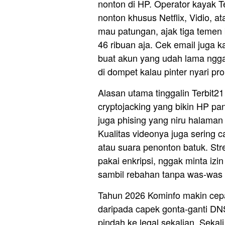
nonton di HP. Operator kayak Te
nonton khusus Netflix, Vidio, 
mau patungan, ajak tiga temen b
46 ribuan aja. Cek email juga k
buat akun yang udah lama nggak 
di dompet kalau pinter nyari pr
Alasan utama tinggalin Terbit21
cryptojacking yang bikin HP pa
juga phising yang niru halaman 
Kualitas videonya juga sering 
atau suara penonton batuk. Stre
pakai enkripsi, nggak minta izi
sambil rebahan tanpa was-was 
Tahun 2026 Kominfo makin cepat
daripada capek gonta-ganti DNS
pindah ke legal sekalian. Sekal