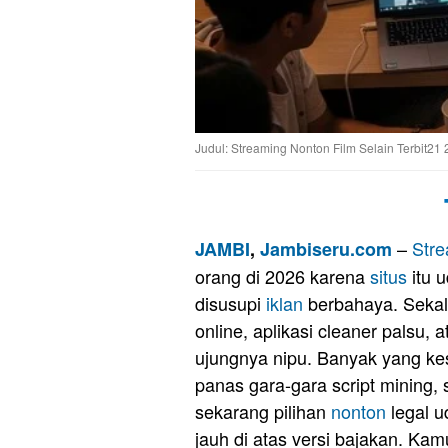
Judul: Streaming Nonton Film Selain Terbit21 
–
Str
JAMBI
,
Jambiseru.com
orang di 2026 karena
situs
itu u
disusupi
iklan
berbahaya. Sekali 
online, aplikasi cleaner palsu, 
ujungnya nipu. Banyak yang kes
panas gara-gara script mining,
sekarang pilihan
nonton
legal u
jauh di atas versi bajakan. Ka