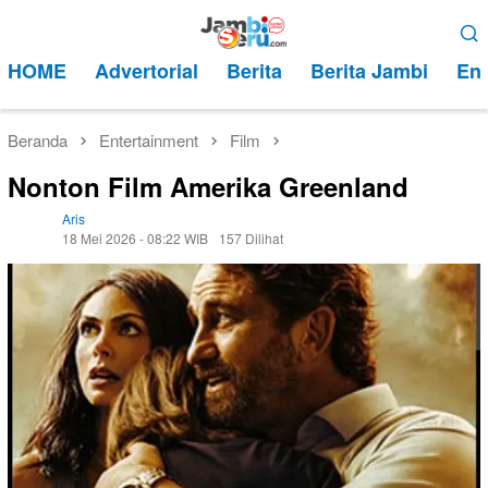
Loncat
Menu
ke
Mobile
HOME
Advertorial
Berita
Berita Jambi
Ent
konten
Beranda
Entertainment
Film
Nonton Film Amerika Greenland
Aris
18 Mei 2026 - 08:22 WIB
157 Dilihat