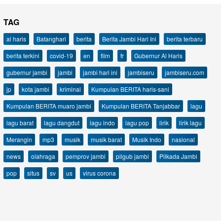
TAG
al haris
Batanghari
berita
Berita Jambi Hari Ini
berita terbaru
berita terkini
covid-19
en
film
fr
Gubernur Al Haris
gubernur jambi
jambi
jambi hari ini
jambiseru
jambiseru.com
jp
kota jambi
kriminal
Kumpulan BERITA haris-sani
Kumpulan BERITA muaro jambi
Kumpulan BERITA Tanjabbar
lagu
lagu barat
lagu dangdut
lagu indo
lagu pop
lirik
lirik lagu
Merangin
mp3
musik
musik barat
Musik Indo
nasional
news
olahraga
pemprov jambi
pilgub jambi
Pilkada Jambi
pop
situs
sv
us
virus corona