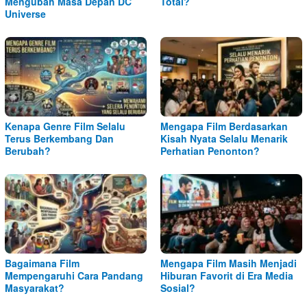
Mengubah Masa Depan DC
Total?
Universe
Kenapa Genre Film Selalu
Mengapa Film Berdasarkan
Terus Berkembang Dan
Kisah Nyata Selalu Menarik
Berubah?
Perhatian Penonton?
Bagaimana Film
Mengapa Film Masih Menjadi
Mempengaruhi Cara Pandang
Hiburan Favorit di Era Media
Masyarakat?
Sosial?