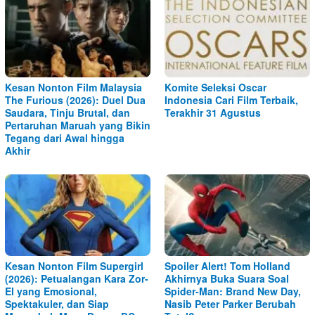
Kesan Nonton Film Malaysia
Komite Seleksi Oscar
The Furious (2026): Duel Dua
Indonesia Cari Film Terbaik,
Saudara, Tinju Brutal, dan
Terakhir 31 Agustus
Pertaruhan Maruah yang Bikin
Tegang dari Awal hingga
Akhir
Kesan Nonton Film Supergirl
Spoiler Alert! Tom Holland
(2026): Petualangan Kara Zor-
Akhirnya Buka Suara Soal
El yang Emosional,
Spider-Man: Brand New Day,
Spektakuler, dan Siap
Nasib Peter Parker Berubah