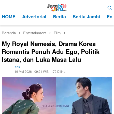
Loncat
Menu
ke
Mobile
HOME
Advertorial
Berita
Berita Jambi
Ent
konten
Beranda
Entertainment
Film
My Royal Nemesis, Drama Korea
Romantis Penuh Adu Ego, Politik
Istana, dan Luka Masa Lalu
Aris
19 Mei 2026 - 09:21 WIB
172 Dilihat