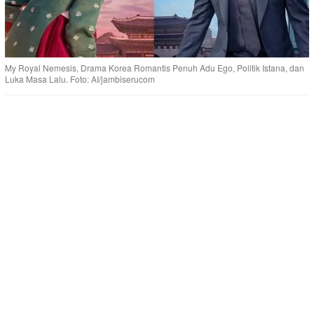
My Royal Nemesis, Drama Korea Romantis Penuh Adu Ego, Politik Istana, dan
Luka Masa Lalu. Foto: AI/jambiserucom