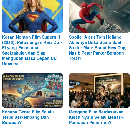
Kesan Nonton Film Supergirl
Spoiler Alert! Tom Holland
(2026): Petualangan Kara Zor-
Akhirnya Buka Suara Soal
El yang Emosional,
Spider-Man: Brand New Day,
Spektakuler, dan Siap
Nasib Peter Parker Berubah
Mengubah Masa Depan DC
Total?
Universe
Kenapa Genre Film Selalu
Mengapa Film Berdasarkan
Terus Berkembang Dan
Kisah Nyata Selalu Menarik
Berubah?
Perhatian Penonton?