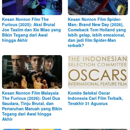
Kesan Nonton Film The
Kesan Nonton Film Spider-
Furious (2025): Aksi Brutal
Man: Brand New Day (2026),
Joe Taslim dan Xie Miao yang
Comeback Tom Holland yang
Bikin Tegang dari Awal
lebih gelap, lebih emosional,
hingga Akhir
dan jadi film Spider-Man
terbaik?
Kesan Nonton Film Malaysia
Komite Seleksi Oscar
The Furious (2026): Duel Dua
Indonesia Cari Film Terbaik,
Saudara, Tinju Brutal, dan
Terakhir 31 Agustus
Pertaruhan Maruah yang Bikin
Tegang dari Awal hingga
Akhir