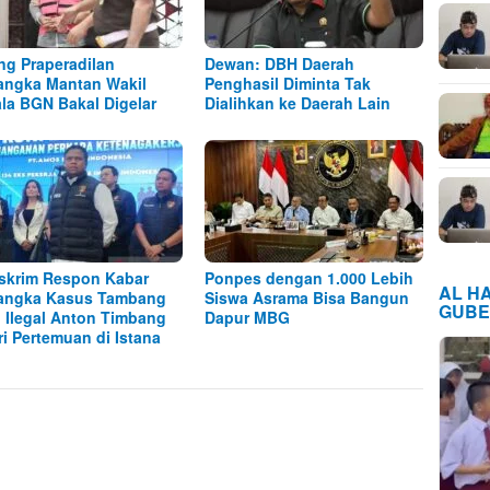
ng Praperadilan
Dewan: DBH Daerah
angka Mantan Wakil
Penghasil Diminta Tak
la BGN Bakal Digelar
Dialihkan ke Daerah Lain
skrim Respon Kabar
Ponpes dengan 1.000 Lebih
AL H
angka Kasus Tambang
Siswa Asrama Bisa Bangun
GUBE
l Ilegal Anton Timbang
Dapur MBG
ri Pertemuan di Istana