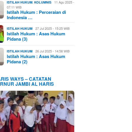
,
11 Agu 2025 -
ISTILAH HUKUM
KOLUMNIS
07:11 WIB
Istilah Hukum : Perceraian di
Indonesia …
27 Jul 2025 - 15:25 WIB
ISTILAH HUKUM
Istilah Hukum : Asas Hukum
Pidana (3)
26 Jul 2025 - 14:58 WIB
ISTILAH HUKUM
Istilah Hukum : Asas Hukum
Pidana (2)
ARIS WAYS – CATATAN
RNUR JAMBI AL HARIS