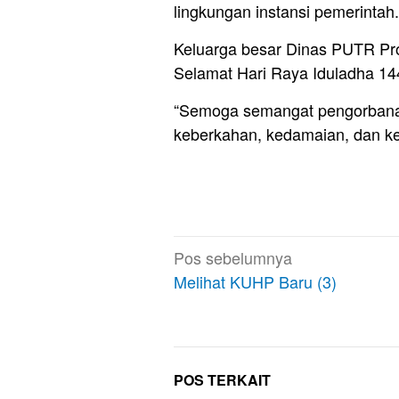
lingkungan instansi pemerintah.
Keluarga besar Dinas PUTR Pr
Selamat Hari Raya Iduladha 14
“Semoga semangat pengorbana
keberkahan, kedamaian, dan keb
Navigasi
Pos sebelumnya
pos
Melihat KUHP Baru (3)
POS TERKAIT