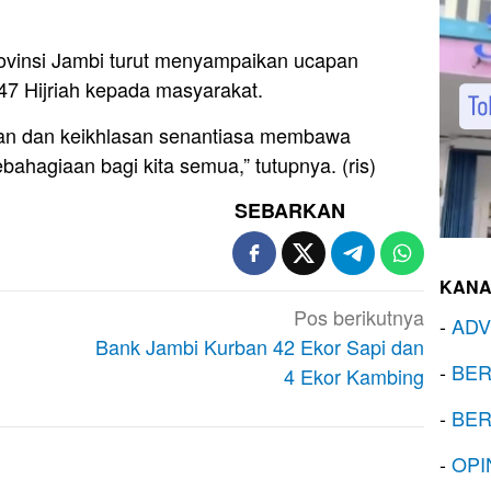
ovinsi Jambi turut menyampaikan ucapan
47 Hijriah kepada masyarakat.
n dan keikhlasan senantiasa membawa
ahagiaan bagi kita semua,” tutupnya. (ris)
SEBARKAN
KANA
Pos berikutnya
-
ADV
Bank Jambi Kurban 42 Ekor Sapi dan
-
BER
4 Ekor Kambing
-
BER
-
OPI