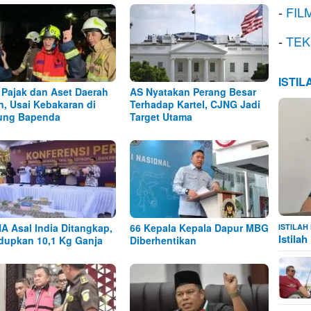
-
FIL
-
TEK
ISTI
 Pajak dan Aset Daerah
AS Nyatakan Perang Besar
, Usai Kebakaran di
Terhadap Kartel, CJNG Jadi
ung Bapenda
Target Utama
A Asal India Ditangkap,
66 Kepala Kepala Dapur MBG
ISTILA
Istila
dupkan 10,1 Kg Ganja
Diberhentikan