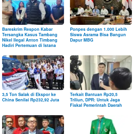
Bareskrim Respon Kabar
Ponpes dengan 1.000 Lebih
Tersangka Kasus Tambang
Siswa Asrama Bisa Bangun
Nikel Ilegal Anton Timbang
Dapur MBG
Hadiri Pertemuan di Istana
3,5 Ton Salak di Ekspor ke
Terkait Bantuan Rp20,5
China Senilai Rp232,92 Juta
Triliun, DPR: Untuk Jaga
Fiskal Pemerintah Daerah