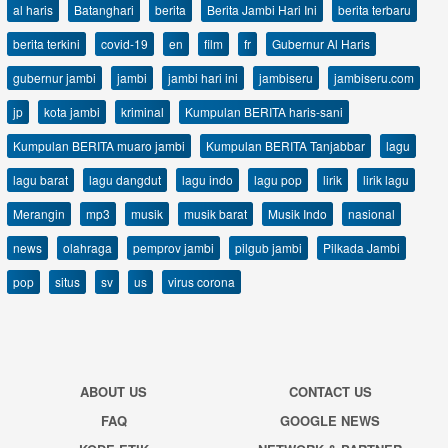
al haris
Batanghari
berita
Berita Jambi Hari Ini
berita terbaru
berita terkini
covid-19
en
film
fr
Gubernur Al Haris
gubernur jambi
jambi
jambi hari ini
jambiseru
jambiseru.com
jp
kota jambi
kriminal
Kumpulan BERITA haris-sani
Kumpulan BERITA muaro jambi
Kumpulan BERITA Tanjabbar
lagu
lagu barat
lagu dangdut
lagu indo
lagu pop
lirik
lirik lagu
Merangin
mp3
musik
musik barat
Musik Indo
nasional
news
olahraga
pemprov jambi
pilgub jambi
Pilkada Jambi
pop
situs
sv
us
virus corona
ABOUT US
CONTACT US
FAQ
GOOGLE NEWS