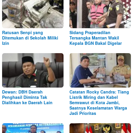
Ratusan Senpi yang
Sidang Praperadilan
Ditemukan di Sekolah Miliki
Tersangka Mantan Wakil
Izin
Kepala BGN Bakal Digelar
Dewan: DBH Daerah
Catatan Rocky Candra: Tiang
Penghasil Diminta Tak
Listrik Miring dan Kabel
Dialihkan ke Daerah Lain
Semrawut di Kota Jambi,
Saatnya Keselamatan Warga
Jadi Prioritas