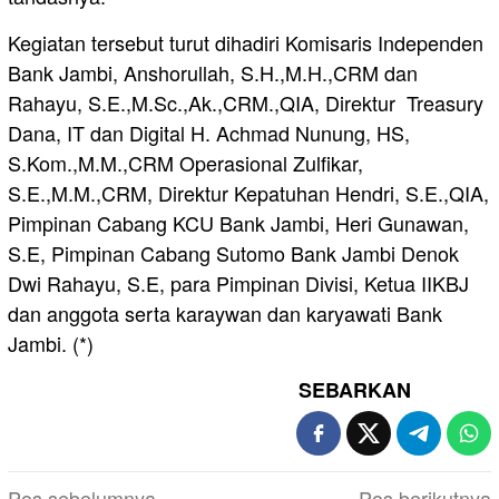
Kegiatan tersebut turut dihadiri Komisaris Independen
Bank Jambi, Anshorullah, S.H.,M.H.,CRM dan
Rahayu, S.E.,M.Sc.,Ak.,CRM.,QIA, Direktur Treasury
Dana, IT dan Digital H. Achmad Nunung, HS,
S.Kom.,M.M.,CRM Operasional Zulfikar,
S.E.,M.M.,CRM, Direktur Kepatuhan Hendri, S.E.,QIA,
Pimpinan Cabang KCU Bank Jambi, Heri Gunawan,
S.E, Pimpinan Cabang Sutomo Bank Jambi Denok
Dwi Rahayu, S.E, para Pimpinan Divisi, Ketua IIKBJ
dan anggota serta karaywan dan karyawati Bank
Jambi. (*)
SEBARKAN
Navigasi
Pos sebelumnya
Pos berikutnya