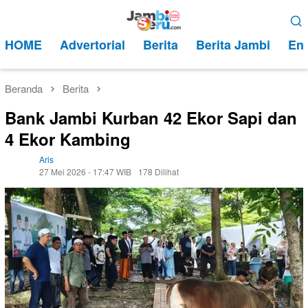
Loncat
Menu
ke
Mobile
HOME
Advertorial
Berita
Berita Jambi
Ent
konten
Beranda
Berita
Bank Jambi Kurban 42 Ekor Sapi dan
4 Ekor Kambing
Aris
27 Mei 2026 - 17:47 WIB
178 Dilihat