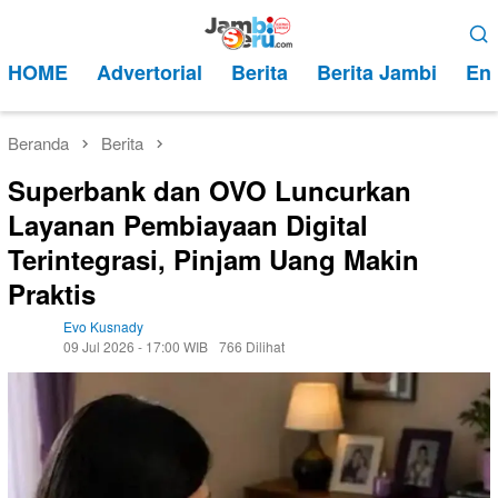
Loncat
Menu
ke
Mobile
HOME
Advertorial
Berita
Berita Jambi
Ent
konten
Beranda
Berita
Superbank dan OVO Luncurkan
Layanan Pembiayaan Digital
Terintegrasi, Pinjam Uang Makin
Praktis
Evo Kusnady
09 Jul 2026 - 17:00 WIB
766 Dilihat