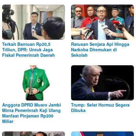
Terkait Bantuan Rp20,5
Ratusan Senjata Api Hingga
Triliun, DPR: Untuk Jaga
Narkoba Ditemukan di
Fiskal Pemerintah Daerah
Sekolah
Anggota DPRD Muaro Jambi
Trump: Selat Hormuz Segera
Minta Pemerintah Kaji Ulang
Dibuka
Manfaat Pinjaman Rp200
Miliar