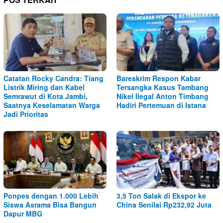
Catatan Rocky Candra: Tiang
Bareskrim Respon Kabar
Listrik Miring dan Kabel
Tersangka Kasus Tambang
Semrawut di Kota Jambi,
Nikel Ilegal Anton Timbang
Saatnya Keselamatan Warga
Hadiri Pertemuan di Istana
Jadi Prioritas
Ponpes dengan 1.000 Lebih
3,5 Ton Salak di Ekspor ke
Siswa Asrama Bisa Bangun
China Senilai Rp232,92 Juta
Dapur MBG