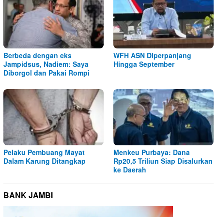
Berbeda dengan eks
WFH ASN Diperpanjang
Jampidsus, Nadiem: Saya
Hingga September
Diborgol dan Pakai Rompi
Pelaku Pembuang Mayat
Menkeu Purbaya: Dana
Dalam Karung Ditangkap
Rp20,5 Triliun Siap Disalurkan
ke Daerah
BANK JAMBI