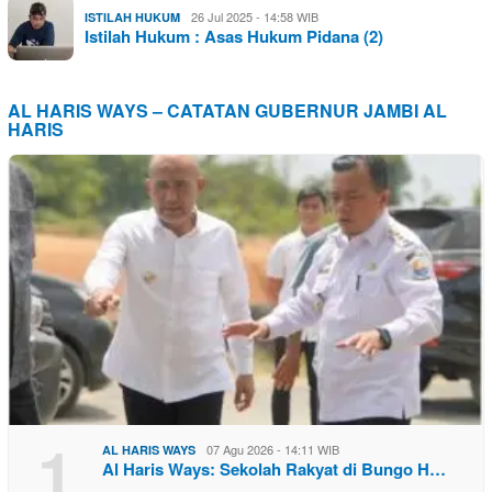
26 Jul 2025 - 14:58 WIB
ISTILAH HUKUM
Istilah Hukum : Asas Hukum Pidana (2)
AL HARIS WAYS – CATATAN GUBERNUR JAMBI AL
HARIS
1
07 Agu 2026 - 14:11 WIB
AL HARIS WAYS
Al Haris Ways: Sekolah Rakyat di Bungo H…