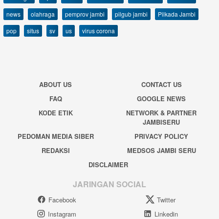
news
olahraga
pemprov jambi
pilgub jambi
Pilkada Jambi
pop
situs
sv
us
virus corona
ABOUT US
CONTACT US
FAQ
GOOGLE NEWS
KODE ETIK
NETWORK & PARTNER
JAMBISERU
PEDOMAN MEDIA SIBER
PRIVACY POLICY
REDAKSI
MEDSOS JAMBI SERU
DISCLAIMER
JARINGAN SOCIAL
Facebook
Twitter
Instagram
Linkedin