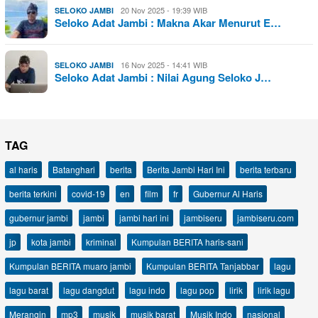
20 Nov 2025 - 19:39 WIB
SELOKO JAMBI
Seloko Adat Jambi : Makna Akar Menurut E…
16 Nov 2025 - 14:41 WIB
SELOKO JAMBI
Seloko Adat Jambi : Nilai Agung Seloko J…
TAG
al haris
Batanghari
berita
Berita Jambi Hari Ini
berita terbaru
berita terkini
covid-19
en
film
fr
Gubernur Al Haris
gubernur jambi
jambi
jambi hari ini
jambiseru
jambiseru.com
jp
kota jambi
kriminal
Kumpulan BERITA haris-sani
Kumpulan BERITA muaro jambi
Kumpulan BERITA Tanjabbar
lagu
lagu barat
lagu dangdut
lagu indo
lagu pop
lirik
lirik lagu
Merangin
mp3
musik
musik barat
Musik Indo
nasional