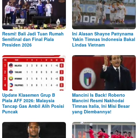
Resmi! Bali Jadi Tuan Rumah
Ini Alasan Shayne Pattynama
Semifinal dan Final Piala
Yakin Timnas Indonesia Bakal
Presiden 2026
Lindas Vietnam
Update Klasemen Grup B
Mancini Is Back! Roberto
Piala AFF 2026: Malaysia
Mancini Resmi Nakhodai
Tancap Gas Ambil Alih Posisi
Timnas Italia, Ini Misi Besar
Puncak
yang Diembannya!