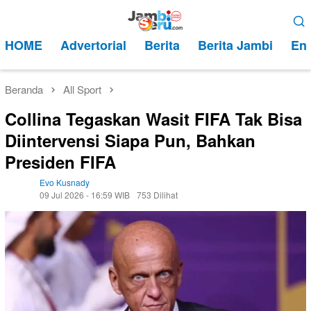
Loncat
Menu
ke
Mobile
HOME
Advertorial
Berita
Berita Jambi
Ent
konten
Beranda
All Sport
Collina Tegaskan Wasit FIFA Tak Bisa
Diintervensi Siapa Pun, Bahkan
Presiden FIFA
Evo Kusnady
09 Jul 2026 - 16:59 WIB
753 Dilihat