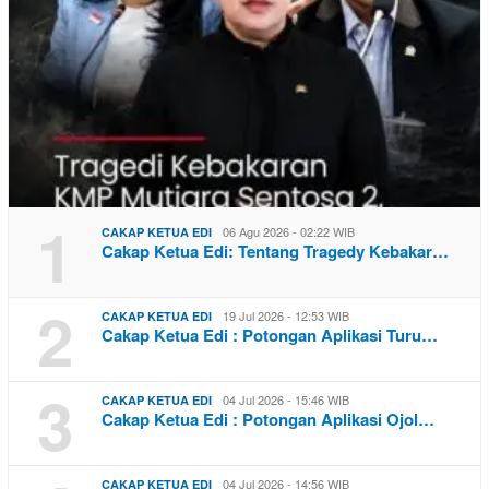
1
06 Agu 2026 - 02:22 WIB
CAKAP KETUA EDI
Cakap Ketua Edi: Tentang Tragedy Kebakar…
2
19 Jul 2026 - 12:53 WIB
CAKAP KETUA EDI
Cakap Ketua Edi : Potongan Aplikasi Turu…
3
04 Jul 2026 - 15:46 WIB
CAKAP KETUA EDI
Cakap Ketua Edi : Potongan Aplikasi Ojol…
04 Jul 2026 - 14:56 WIB
CAKAP KETUA EDI