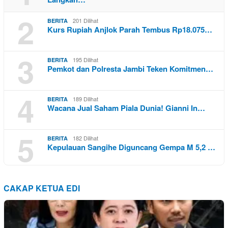
2
201 Dilihat
BERITA
Kurs Rupiah Anjlok Parah Tembus Rp18.075…
3
195 Dilihat
BERITA
Pemkot dan Polresta Jambi Teken Komitmen…
4
189 Dilihat
BERITA
Wacana Jual Saham Piala Dunia! Gianni In…
5
182 Dilihat
BERITA
Kepulauan Sangihe Diguncang Gempa M 5,2 …
CAKAP KETUA EDI