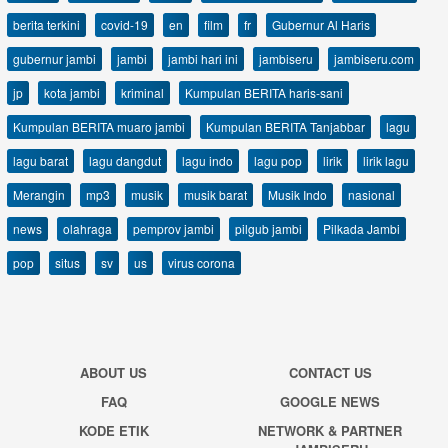
berita terkini
covid-19
en
film
fr
Gubernur Al Haris
gubernur jambi
jambi
jambi hari ini
jambiseru
jambiseru.com
jp
kota jambi
kriminal
Kumpulan BERITA haris-sani
Kumpulan BERITA muaro jambi
Kumpulan BERITA Tanjabbar
lagu
lagu barat
lagu dangdut
lagu indo
lagu pop
lirik
lirik lagu
Merangin
mp3
musik
musik barat
Musik Indo
nasional
news
olahraga
pemprov jambi
pilgub jambi
Pilkada Jambi
pop
situs
sv
us
virus corona
ABOUT US
CONTACT US
FAQ
GOOGLE NEWS
KODE ETIK
NETWORK & PARTNER