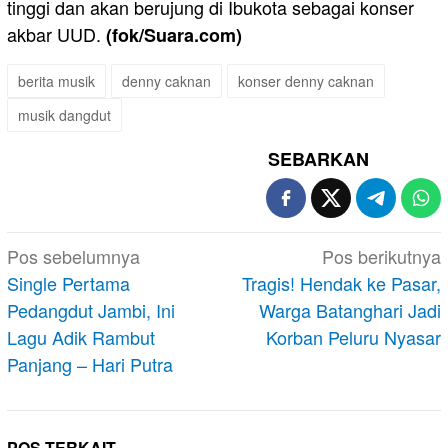
tinggi dan akan berujung di Ibukota sebagai konser
akbar UUD.
(fok/Suara.com)
berita musik
denny caknan
konser denny caknan
musik dangdut
SEBARKAN
Navigasi
Pos sebelumnya
Pos berikutnya
pos
Single Pertama
Tragis! Hendak ke Pasar,
Pedangdut Jambi, Ini
Warga Batanghari Jadi
Lagu Adik Rambut
Korban Peluru Nyasar
Panjang – Hari Putra
POS TERKAIT