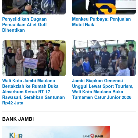
Penyelidikan Dugaan
Menkeu Purbaya: Penjualan
Penculikan Atlet Golf
Mobil Naik
Dihentikan
Wali Kota Jambi Maulana
Jambi Siapkan Generasi
Bertakziah ke Rumah Duka
Unggul Lewat Sport Tourism,
Almarhum Ketua RT 17
Wali Kota Maulana Buka
Rawasari, Serahkan Santunan
Turnamen Catur Junior 2026
Rp42 Juta
BANK JAMBI