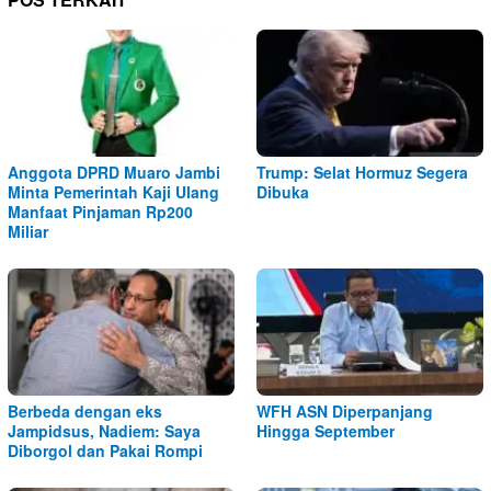
Anggota DPRD Muaro Jambi
Trump: Selat Hormuz Segera
Minta Pemerintah Kaji Ulang
Dibuka
Manfaat Pinjaman Rp200
Miliar
Berbeda dengan eks
WFH ASN Diperpanjang
Jampidsus, Nadiem: Saya
Hingga September
Diborgol dan Pakai Rompi