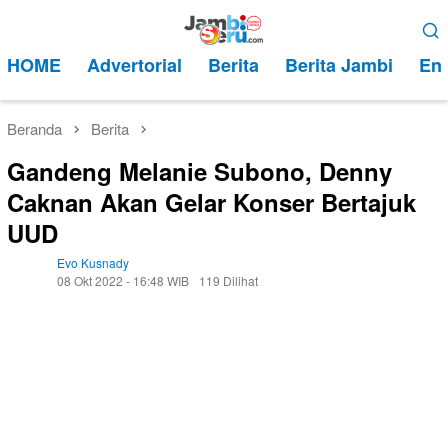
Loncat
Menu
ke
Mobile
HOME
Advertorial
Berita
Berita Jambi
Ent
konten
Beranda
Berita
Gandeng Melanie Subono, Denny
Caknan Akan Gelar Konser Bertajuk
UUD
Evo Kusnady
08 Okt 2022 - 16:48 WIB
119 Dilihat