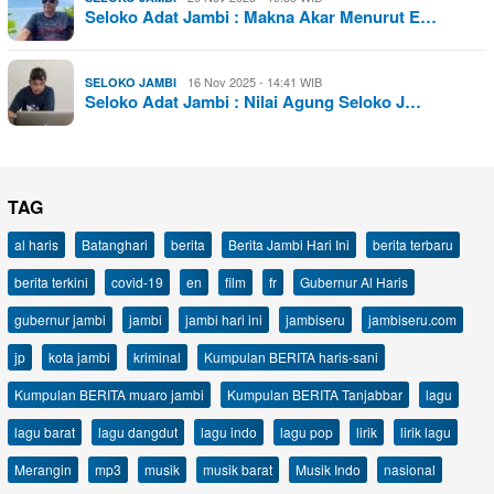
Seloko Adat Jambi : Makna Akar Menurut E…
16 Nov 2025 - 14:41 WIB
SELOKO JAMBI
Seloko Adat Jambi : Nilai Agung Seloko J…
TAG
al haris
Batanghari
berita
Berita Jambi Hari Ini
berita terbaru
berita terkini
covid-19
en
film
fr
Gubernur Al Haris
gubernur jambi
jambi
jambi hari ini
jambiseru
jambiseru.com
jp
kota jambi
kriminal
Kumpulan BERITA haris-sani
Kumpulan BERITA muaro jambi
Kumpulan BERITA Tanjabbar
lagu
lagu barat
lagu dangdut
lagu indo
lagu pop
lirik
lirik lagu
Merangin
mp3
musik
musik barat
Musik Indo
nasional