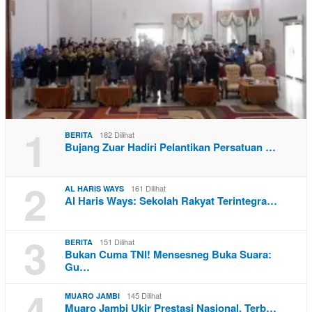
1
182 Dilihat
BERITA
Bujang Zuar Hadiri Pelantikan Persatuan …
2
161 Dilihat
AL HARIS WAYS
Al Haris Ways: Sekolah Rakyat Terintegra…
3
151 Dilihat
BERITA
Bukan Cuma TNI! Mensesneg Buka Suara:
Gu…
4
145 Dilihat
MUARO JAMBI
Muaro Jambi Ukir Prestasi Nasional, Terb…