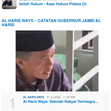
Istilah Hukum : Asas Hukum Pidana (2)
AL HARIS WAYS – CATATAN GUBERNUR JAMBI AL
HARIS
1
31 Jul 2026 - 11:35 WIB
AL HARIS WAYS
Al Haris Ways: Sekolah Rakyat Terintegra…