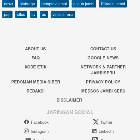
news
olahraga
pemprov jambi
pilgub jambi
Pilkada Jambi
pop
situs
sv
us
virus corona
ABOUT US
CONTACT US
FAQ
GOOGLE NEWS
KODE ETIK
NETWORK & PARTNER
JAMBISERU
PEDOMAN MEDIA SIBER
PRIVACY POLICY
REDAKSI
MEDSOS JAMBI SERU
DISCLAIMER
JARINGAN SOCIAL
Facebook
Twitter
Instagram
Linkedin