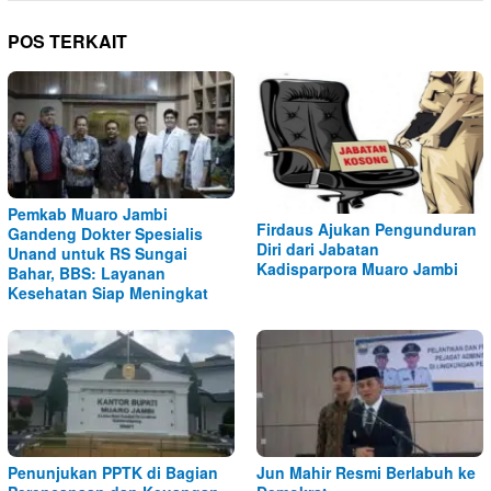
POS TERKAIT
Pemkab Muaro Jambi
Firdaus Ajukan Pengunduran
Gandeng Dokter Spesialis
Diri dari Jabatan
Unand untuk RS Sungai
Kadisparpora Muaro Jambi
Bahar, BBS: Layanan
Kesehatan Siap Meningkat
Penunjukan PPTK di Bagian
Jun Mahir Resmi Berlabuh ke