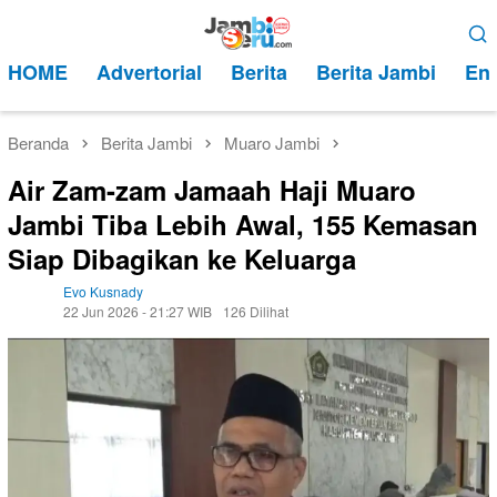
Loncat
Menu
ke
Mobile
HOME
Advertorial
Berita
Berita Jambi
Ent
konten
Beranda
Berita Jambi
Muaro Jambi
Air Zam-zam Jamaah Haji Muaro
Jambi Tiba Lebih Awal, 155 Kemasan
Siap Dibagikan ke Keluarga
Evo Kusnady
22 Jun 2026 - 21:27 WIB
126 Dilihat