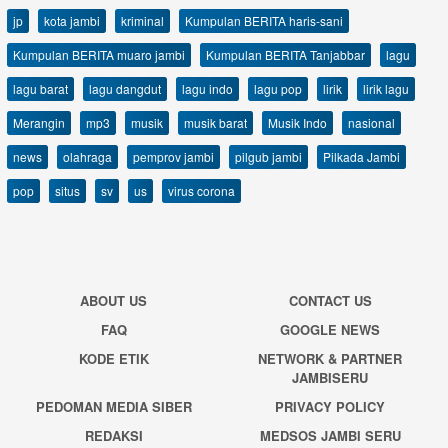
jp
kota jambi
kriminal
Kumpulan BERITA haris-sani
Kumpulan BERITA muaro jambi
Kumpulan BERITA Tanjabbar
lagu
lagu barat
lagu dangdut
lagu indo
lagu pop
lirik
lirik lagu
Merangin
mp3
musik
musik barat
Musik Indo
nasional
news
olahraga
pemprov jambi
pilgub jambi
Pilkada Jambi
pop
situs
sv
us
virus corona
ABOUT US
CONTACT US
FAQ
GOOGLE NEWS
KODE ETIK
NETWORK & PARTNER
JAMBISERU
PEDOMAN MEDIA SIBER
PRIVACY POLICY
REDAKSI
MEDSOS JAMBI SERU