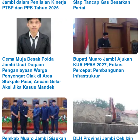
Jambi dalam Penilaian Kinerja
Siap Tancap Gas Besarkan
PTSP dan PPB Tahun 2026
Partai
Gema Muja Desak Polda
Bupati Muaro Jambi Ajukan
Jambi Usut Dugaan
KUA-PPAS 2027, Fokus
Penganiayaan Warga
Percepat Pembangunan
Penyengat Olak di Area
Infrastruktur
Stokpile Pasir, Ancam Gelar
Aksi Jika Kasus Mandek
Pemkab Muaro Jambi Siapkan
DLH Provinsi Jambi Cek Izin