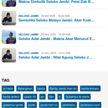
Makna Simbolik Seloko Jambi: Petai Dak B…
19 Mei 2026 - 16:20 WIB
SELOKO JAMBI
Semiotika Seloko Melayu Jambi: Akar Kuat…
20 Nov 2025 - 19:39 WIB
SELOKO JAMBI
Seloko Adat Jambi : Makna Akar Menurut E…
16 Nov 2025 - 14:41 WIB
SELOKO JAMBI
Seloko Adat Jambi : Nilai Agung Seloko J…
TAG
al haris
Batanghari
berita
Berita Jambi Hari Ini
berita terbaru
berita terkini
covid-19
en
film
fr
Gubernur Al Haris
gubernur jambi
jambi
jambi hari ini
jambiseru
jambiseru.com