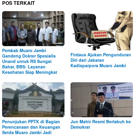
POS TERKAIT
Pemkab Muaro Jambi
Firdaus Ajukan Pengunduran
Gandeng Dokter Spesialis
Diri dari Jabatan
Unand untuk RS Sungai
Kadisparpora Muaro Jambi
Bahar, BBS: Layanan
Kesehatan Siap Meningkat
Penunjukan PPTK di Bagian
Jun Mahir Resmi Berlabuh ke
Perencanaan dan Keuangan
Demokrat
Setda Muaro Jambi Jadi