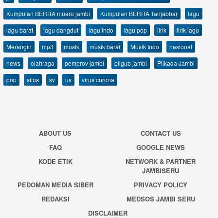
Kumpulan BERITA muaro jambi
Kumpulan BERITA Tanjabbar
lagu
lagu barat
lagu dangdut
lagu indo
lagu pop
lirik
lirik lagu
Merangin
mp3
musik
musik barat
Musik Indo
nasional
news
olahraga
pemprov jambi
pilgub jambi
Pilkada Jambi
pop
situs
sv
us
virus corona
ABOUT US
CONTACT US
FAQ
GOOGLE NEWS
KODE ETIK
NETWORK & PARTNER
JAMBISERU
PEDOMAN MEDIA SIBER
PRIVACY POLICY
REDAKSI
MEDSOS JAMBI SERU
DISCLAIMER