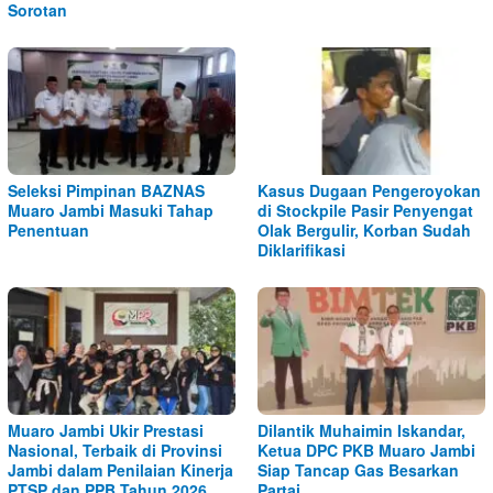
Sorotan
Seleksi Pimpinan BAZNAS
Kasus Dugaan Pengeroyokan
Muaro Jambi Masuki Tahap
di Stockpile Pasir Penyengat
Penentuan
Olak Bergulir, Korban Sudah
Diklarifikasi
Muaro Jambi Ukir Prestasi
Dilantik Muhaimin Iskandar,
Nasional, Terbaik di Provinsi
Ketua DPC PKB Muaro Jambi
Jambi dalam Penilaian Kinerja
Siap Tancap Gas Besarkan
PTSP dan PPB Tahun 2026
Partai