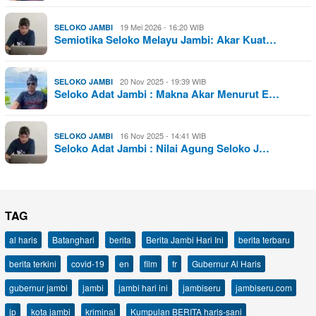
19 Mei 2026 - 16:20 WIB
SELOKO JAMBI
Semiotika Seloko Melayu Jambi: Akar Kuat…
20 Nov 2025 - 19:39 WIB
SELOKO JAMBI
Seloko Adat Jambi : Makna Akar Menurut E…
16 Nov 2025 - 14:41 WIB
SELOKO JAMBI
Seloko Adat Jambi : Nilai Agung Seloko J…
TAG
al haris
Batanghari
berita
Berita Jambi Hari Ini
berita terbaru
berita terkini
covid-19
en
film
fr
Gubernur Al Haris
gubernur jambi
jambi
jambi hari ini
jambiseru
jambiseru.com
jp
kota jambi
kriminal
Kumpulan BERITA haris-sani