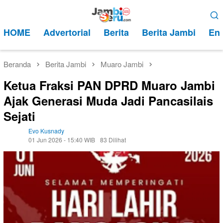
Loncat
Menu
ke
Mobile
HOME
Advertorial
Berita
Berita Jambi
Ent
konten
Beranda
Berita Jambi
Muaro Jambi
Ketua Fraksi PAN DPRD Muaro Jambi
Ajak Generasi Muda Jadi Pancasilais
Sejati
Evo Kusnady
01 Jun 2026 - 15:40 WIB
83 Dilihat