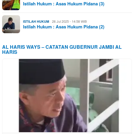
Istilah Hukum : Asas Hukum Pidana (3)
26 Jul 2025 - 14:58 WIB
ISTILAH HUKUM
Istilah Hukum : Asas Hukum Pidana (2)
AL HARIS WAYS – CATATAN GUBERNUR JAMBI AL
HARIS