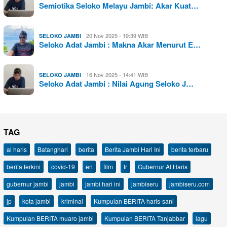
Semiotika Seloko Melayu Jambi: Akar Kuat…
20 Nov 2025 - 19:39 WIB
SELOKO JAMBI
Seloko Adat Jambi : Makna Akar Menurut E…
16 Nov 2025 - 14:41 WIB
SELOKO JAMBI
Seloko Adat Jambi : Nilai Agung Seloko J…
TAG
al haris
Batanghari
berita
Berita Jambi Hari Ini
berita terbaru
berita terkini
covid-19
en
film
fr
Gubernur Al Haris
gubernur jambi
jambi
jambi hari ini
jambiseru
jambiseru.com
jp
kota jambi
kriminal
Kumpulan BERITA haris-sani
Kumpulan BERITA muaro jambi
Kumpulan BERITA Tanjabbar
lagu