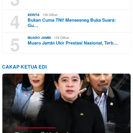
4
159 Dilihat
BERITA
Bukan Cuma TNI! Mensesneg Buka Suara:
Gu…
5
154 Dilihat
MUARO JAMBI
Muaro Jambi Ukir Prestasi Nasional, Terb…
CAKAP KETUA EDI