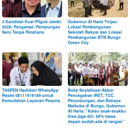
3 Kandidat Kuat Pilgub Jambi
Gubernur Al Haris Tinjau
2029, Pengamat: Pertarungan
Lokasi Pembangunan
Seru Tanpa Petahana
Sekolah Rakyat dan Lokasi
Pembangunan BTN Bungo
Green City
TASPEN Hadirkan WhatsApp
Buka Sosialisasi Akbar
Resmi 08111919189 untuk
Pencegahan IRET, TCC,
Kemudahan Layanan Peserta
Perundungan, dan Bahaya
Narkoba di Bungo, Gubernur
Al Haris: “Kalau anak-anakku
bisa jaga diri, 60% masa
depan sudah ada di tangan”