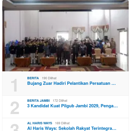
1
190 Dilihat
BERITA
Bujang Zuar Hadiri Pelantikan Persatuan …
2
172 Dilihat
BERITA JAMBI
3 Kandidat Kuat Pilgub Jambi 2029, Penga…
3
169 Dilihat
AL HARIS WAYS
Al Haris Ways: Sekolah Rakyat Terintegra…