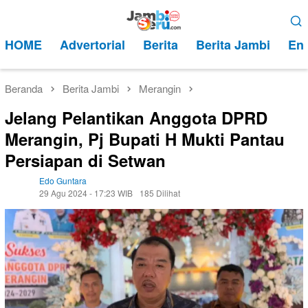
Loncat
Menu
ke
Mobile
HOME
Advertorial
Berita
Berita Jambi
Ent
konten
Beranda
Berita Jambi
Merangin
Jelang Pelantikan Anggota DPRD
Merangin, Pj Bupati H Mukti Pantau
Persiapan di Setwan
Edo Guntara
29 Agu 2024 - 17:23 WIB
185 Dilihat