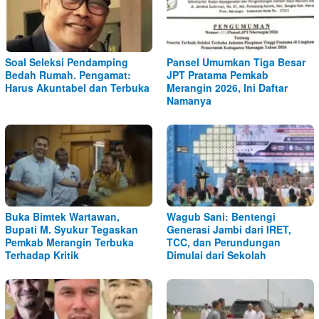
Soal Seleksi Pendamping
Pansel Umumkan Tiga Besar
Bedah Rumah. Pengamat:
JPT Pratama Pemkab
Harus Akuntabel dan Terbuka
Merangin 2026, Ini Daftar
Namanya
Buka Bimtek Wartawan,
Wagub Sani: Bentengi
Bupati M. Syukur Tegaskan
Generasi Jambi dari IRET,
Pemkab Merangin Terbuka
TCC, dan Perundungan
Terhadap Kritik
Dimulai dari Sekolah