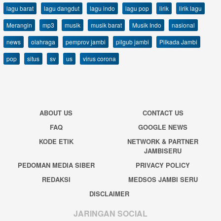
lagu barat
lagu dangdut
lagu indo
lagu pop
lirik
lirik lagu
Merangin
mp3
musik
musik barat
Musik Indo
nasional
news
olahraga
pemprov jambi
pilgub jambi
Pilkada Jambi
pop
situs
sv
us
virus corona
ABOUT US
CONTACT US
FAQ
GOOGLE NEWS
KODE ETIK
NETWORK & PARTNER
JAMBISERU
PEDOMAN MEDIA SIBER
PRIVACY POLICY
REDAKSI
MEDSOS JAMBI SERU
DISCLAIMER
JARINGAN SOCIAL