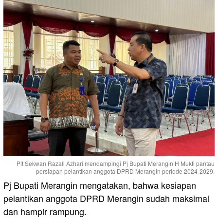
Plt Sekwan Razali Azhari mendampingi Pj Bupati Merangin H Mukti pantau
persiapan pelantikan anggota DPRD Merangin periode 2024-2029.
Pj Bupati Merangin mengatakan, bahwa kesiapan
pelantikan anggota DPRD Merangin sudah maksimal
dan hampir rampung.