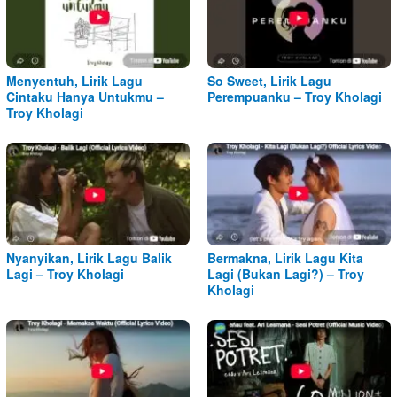
Menyentuh, Lirik Lagu
So Sweet, Lirik Lagu
Cintaku Hanya Untukmu –
Perempuanku – Troy Kholagi
Troy Kholagi
Nyanyikan, Lirik Lagu Balik
Bermakna, Lirik Lagu Kita
Lagi – Troy Kholagi
Lagi (Bukan Lagi?) – Troy
Kholagi