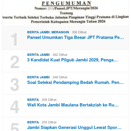
1
,
336 Dilihat
BERITA JAMBI
MERANGIN
Pansel Umumkan Tiga Besar JPT Pratama Pe…
2
262 Dilihat
BERITA JAMBI
3 Kandidat Kuat Pilgub Jambi 2029, Penga…
3
248 Dilihat
BERITA JAMBI
Soal Seleksi Pendamping Bedah Rumah. Pen…
4
209 Dilihat
BERITA
Wali Kota Jambi Maulana Bertakziah ke Ru…
5
205 Dilihat
BERITA
Jambi Siapkan Generasi Unggul Lewat Spor…