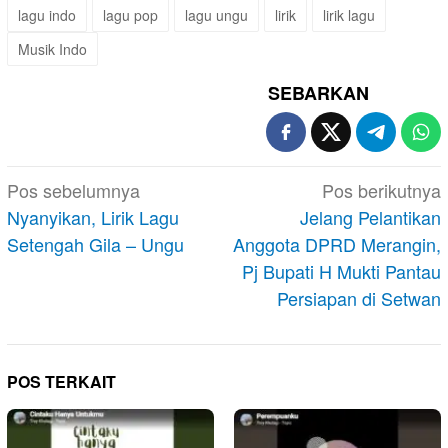
lagu indo
lagu pop
lagu ungu
lirik
lirik lagu
Musik Indo
SEBARKAN
Navigasi
Pos sebelumnya
Pos berikutnya
pos
Nyanyikan, Lirik Lagu
Jelang Pelantikan
Setengah Gila – Ungu
Anggota DPRD Merangin,
Pj Bupati H Mukti Pantau
Persiapan di Setwan
POS TERKAIT