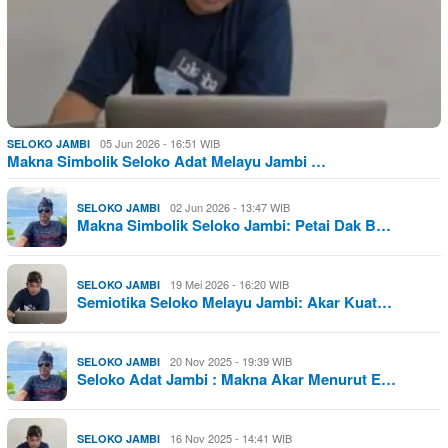
05 Jun 2026 - 16:51 WIB
SELOKO JAMBI
Makna Simbolik Seloko Adat Melayu Jambi …
02 Jun 2026 - 13:47 WIB
SELOKO JAMBI
Makna Simbolik Seloko Jambi: Petai Dak B…
19 Mei 2026 - 16:20 WIB
SELOKO JAMBI
Semiotika Seloko Melayu Jambi: Akar Kuat…
20 Nov 2025 - 19:39 WIB
SELOKO JAMBI
Seloko Adat Jambi : Makna Akar Menurut E…
16 Nov 2025 - 14:41 WIB
SELOKO JAMBI