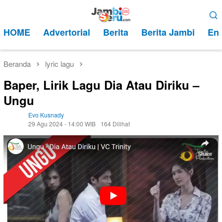
Loncat
Menu
ke
Mobile
HOME
Advertorial
Berita
Berita Jambi
Ent
konten
Beranda
lyric lagu
Baper, Lirik Lagu Dia Atau Diriku –
Ungu
Evo Kusnady
29 Agu 2024 - 14:00 WIB
164 Dilihat