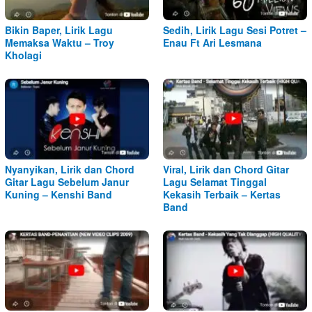
Bikin Baper, Lirik Lagu
Sedih, Lirik Lagu Sesi Potret –
Memaksa Waktu – Troy
Enau Ft Ari Lesmana
Kholagi
Nyanyikan, Lirik dan Chord
Viral, Lirik dan Chord Gitar
Gitar Lagu Sebelum Janur
Lagu Selamat Tinggal
Kuning – Kenshi Band
Kekasih Terbaik – Kertas
Band