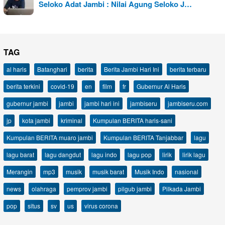
Seloko Adat Jambi : Nilai Agung Seloko J…
TAG
al haris
Batanghari
berita
Berita Jambi Hari Ini
berita terbaru
berita terkini
covid-19
en
film
fr
Gubernur Al Haris
gubernur jambi
jambi
jambi hari ini
jambiseru
jambiseru.com
jp
kota jambi
kriminal
Kumpulan BERITA haris-sani
Kumpulan BERITA muaro jambi
Kumpulan BERITA Tanjabbar
lagu
lagu barat
lagu dangdut
lagu indo
lagu pop
lirik
lirik lagu
Merangin
mp3
musik
musik barat
Musik Indo
nasional
news
olahraga
pemprov jambi
pilgub jambi
Pilkada Jambi
pop
situs
sv
us
virus corona