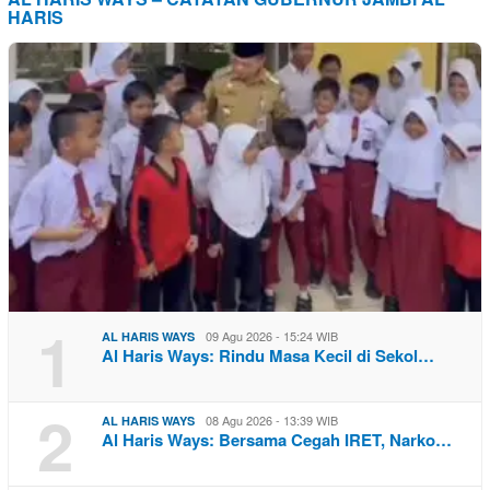
HARIS
1
09 Agu 2026 - 15:24 WIB
AL HARIS WAYS
Al Haris Ways: Rindu Masa Kecil di Sekol…
2
08 Agu 2026 - 13:39 WIB
AL HARIS WAYS
Al Haris Ways: Bersama Cegah IRET, Narko…