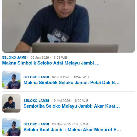
05 Jun 2026 - 16:51 WIB
SELOKO JAMBI
Makna Simbolik Seloko Adat Melayu Jambi …
02 Jun 2026 - 13:47 WIB
SELOKO JAMBI
Makna Simbolik Seloko Jambi: Petai Dak B…
19 Mei 2026 - 16:20 WIB
SELOKO JAMBI
Semiotika Seloko Melayu Jambi: Akar Kuat…
20 Nov 2025 - 19:39 WIB
SELOKO JAMBI
Seloko Adat Jambi : Makna Akar Menurut E…