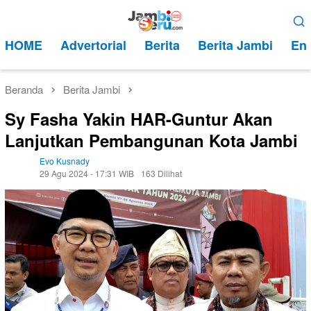
Loncat
Menu
ke
Mobile
HOME
Advertorial
Berita
Berita Jambi
Ent
konten
Beranda
Berita Jambi
Sy Fasha Yakin HAR-Guntur Akan
Lanjutkan Pembangunan Kota Jambi
Evo Kusnady
29 Agu 2024 - 17:31 WIB
163 Dilihat