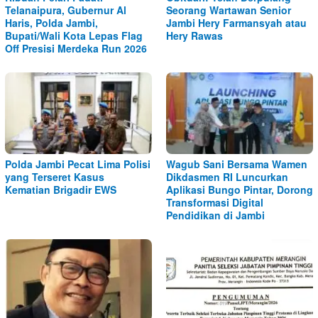
Telanaipura, Gubernur Al
Seorang Wartawan Senior
Haris, Polda Jambi,
Jambi Hery Farmansyah atau
Bupati/Wali Kota Lepas Flag
Hery Rawas
Off Presisi Merdeka Run 2026
Polda Jambi Pecat Lima Polisi
Wagub Sani Bersama Wamen
yang Terseret Kasus
Dikdasmen RI Luncurkan
Kematian Brigadir EWS
Aplikasi Bungo Pintar, Dorong
Transformasi Digital
Pendidikan di Jambi