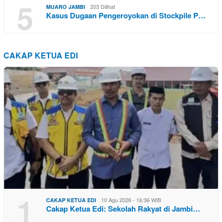
5
203 Dilihat
MUARO JAMBI
Kasus Dugaan Pengeroyokan di Stockpile P…
CAKAP KETUA EDI
1
10 Agu 2026 - 16:36 WIB
CAKAP KETUA EDI
Cakap Ketua Edi: Sekolah Rakyat di Jambi…