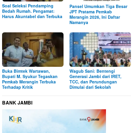
Soal Seleksi Pendamping
Pansel Umumkan Tiga Besar
Bedah Rumah. Pengamat:
JPT Pratama Pemkab
Harus Akuntabel dan Terbuka
Merangin 2026, Ini Daftar
Namanya
Buka Bimtek Wartawan,
Wagub Sani: Bentengi
Bupati M. Syukur Tegaskan
Generasi Jambi dari IRET,
Pemkab Merangin Terbuka
TCC, dan Perundungan
Terhadap Kritik
Dimulai dari Sekolah
BANK JAMBI