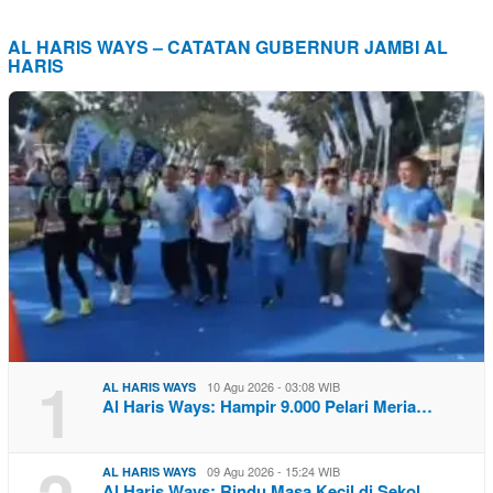
AL HARIS WAYS – CATATAN GUBERNUR JAMBI AL
HARIS
1
10 Agu 2026 - 03:08 WIB
AL HARIS WAYS
Al Haris Ways: Hampir 9.000 Pelari Meria…
09 Agu 2026 - 15:24 WIB
AL HARIS WAYS
Al Haris Ways: Rindu Masa Kecil di Sekol…