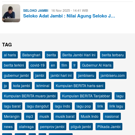
16 Nov 2025 - 14:41 WIB
SELOKO JAMBI
Seloko Adat Jambi : Nilai Agung Seloko J…
TAG
al haris
Batanghari
berita
Berita Jambi Hari Ini
berita terbaru
berita terkini
covid-19
en
film
fr
Gubernur Al Haris
gubernur jambi
jambi
jambi hari ini
jambiseru
jambiseru.com
jp
kota jambi
kriminal
Kumpulan BERITA haris-sani
Kumpulan BERITA muaro jambi
Kumpulan BERITA Tanjabbar
lagu
lagu barat
lagu dangdut
lagu indo
lagu pop
lirik
lirik lagu
Merangin
mp3
musik
musik barat
Musik Indo
nasional
news
olahraga
pemprov jambi
pilgub jambi
Pilkada Jambi