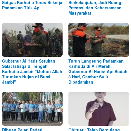
Satgas Karhutla Terus Bekerja
Berkelanjutan, Jadi Ruang
Padamkan Titik Api
Prestasi dan Kebersamaan
Masyarakat
Gubernur Al Haris Serukan
Turun Langsung Padamkan
Salat Istisqa di Tengah
Karhutla di Air Merah,
Karhutla Jambi: “Mohon Allah
Gubernur Al Haris: Api Sudah
Turunkan Hujan di Bumi
3 Hari, Gambut Sulit
Jambi”
Dipadamkan
Ribuan Pelari Padati
Obituari: Telah Berpulang