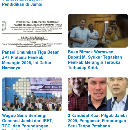
Pendidikan di Jambi
Buka Bimtek Wartawan,
Pansel Umumkan Tiga Besar
Bupati M. Syukur Tegaskan
JPT Pratama Pemkab
Pemkab Merangin Terbuka
Merangin 2026, Ini Daftar
Terhadap Kritik
Namanya
Wagub Sani: Bentengi
3 Kandidat Kuat Pilgub Jambi
Generasi Jambi dari IRET,
2029, Pengamat: Pertarungan
TCC, dan Perundungan
Seru Tanpa Petahana