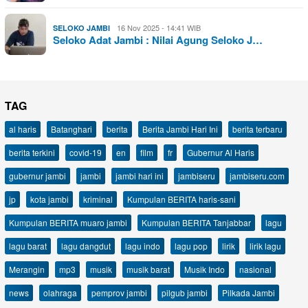
16 Nov 2025 - 14:41 WIB
SELOKO JAMBI
Seloko Adat Jambi : Nilai Agung Seloko J…
TAG
al haris
Batanghari
berita
Berita Jambi Hari Ini
berita terbaru
berita terkini
covid-19
en
film
fr
Gubernur Al Haris
gubernur jambi
jambi
jambi hari ini
jambiseru
jambiseru.com
jp
kota jambi
kriminal
Kumpulan BERITA haris-sani
Kumpulan BERITA muaro jambi
Kumpulan BERITA Tanjabbar
lagu
lagu barat
lagu dangdut
lagu indo
lagu pop
lirik
lirik lagu
Merangin
mp3
musik
musik barat
Musik Indo
nasional
news
olahraga
pemprov jambi
pilgub jambi
Pilkada Jambi