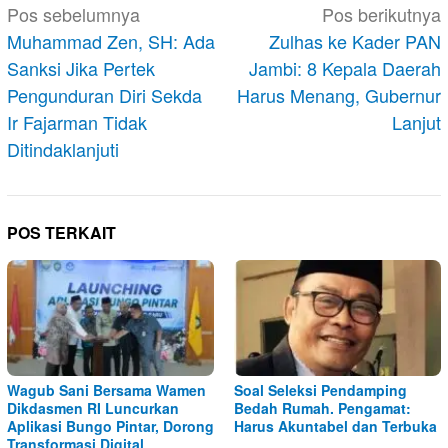
Navigasi
Pos sebelumnya
Pos berikutnya
pos
Muhammad Zen, SH: Ada
Zulhas ke Kader PAN
Sanksi Jika Pertek
Jambi: 8 Kepala Daerah
Pengunduran Diri Sekda
Harus Menang, Gubernur
Ir Fajarman Tidak
Lanjut
Ditindaklanjuti
POS TERKAIT
Wagub Sani Bersama Wamen
Soal Seleksi Pendamping
Dikdasmen RI Luncurkan
Bedah Rumah. Pengamat:
Aplikasi Bungo Pintar, Dorong
Harus Akuntabel dan Terbuka
Transformasi Digital