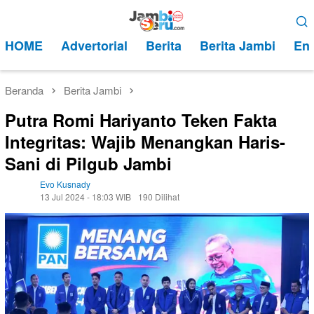
Loncat
Menu
ke
Mobile
HOME
Advertorial
Berita
Berita Jambi
Ent
konten
Beranda
Berita Jambi
Putra Romi Hariyanto Teken Fakta
Integritas: Wajib Menangkan Haris-
Sani di Pilgub Jambi
Evo Kusnady
13 Jul 2024 - 18:03 WIB
190 Dilihat