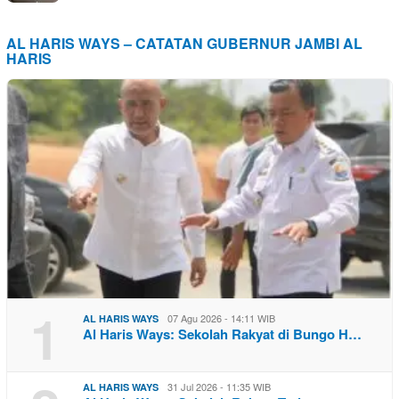
AL HARIS WAYS – CATATAN GUBERNUR JAMBI AL
HARIS
1
07 Agu 2026 - 14:11 WIB
AL HARIS WAYS
Al Haris Ways: Sekolah Rakyat di Bungo H…
31 Jul 2026 - 11:35 WIB
AL HARIS WAYS