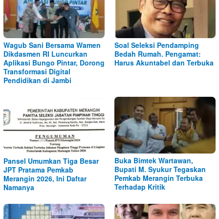
Wagub Sani Bersama Wamen
Soal Seleksi Pendamping
Dikdasmen RI Luncurkan
Bedah Rumah. Pengamat:
Aplikasi Bungo Pintar, Dorong
Harus Akuntabel dan Terbuka
Transformasi Digital
Pendidikan di Jambi
Buka Bimtek Wartawan,
Pansel Umumkan Tiga Besar
Bupati M. Syukur Tegaskan
JPT Pratama Pemkab
Pemkab Merangin Terbuka
Merangin 2026, Ini Daftar
Terhadap Kritik
Namanya