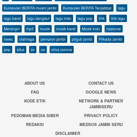
Kumpulan BERITA muaro jambi
Kumpulan BERITA Tanjabbar
lagu
lagu barat
lagu dangdut
lagu indo
lagu pop
lirik
lirik lagu
Merangin
mp3
musik
musik barat
Musik Indo
nasional
news
olahraga
pemprov jambi
pilgub jambi
Pilkada Jambi
pop
situs
sv
us
virus corona
ABOUT US
CONTACT US
FAQ
GOOGLE NEWS
KODE ETIK
NETWORK & PARTNER
JAMBISERU
PEDOMAN MEDIA SIBER
PRIVACY POLICY
REDAKSI
MEDSOS JAMBI SERU
DISCLAIMER