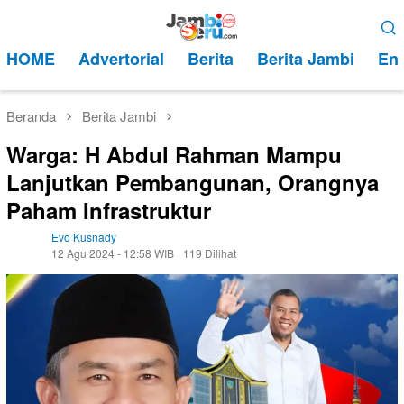
Loncat
Menu
ke
Mobile
HOME
Advertorial
Berita
Berita Jambi
Ent
konten
Beranda
Berita Jambi
Warga: H Abdul Rahman Mampu
Lanjutkan Pembangunan, Orangnya
Paham Infrastruktur
Evo Kusnady
12 Agu 2024 - 12:58 WIB
119 Dilihat