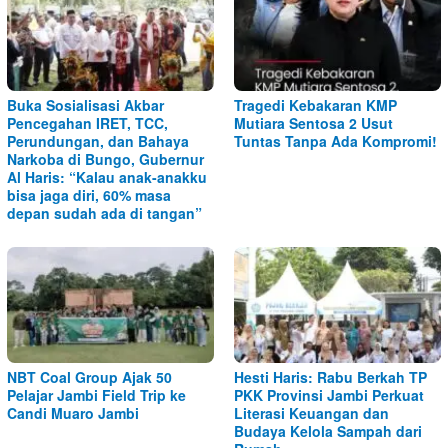
Buka Sosialisasi Akbar
Tragedi Kebakaran KMP
Pencegahan IRET, TCC,
Mutiara Sentosa 2 Usut
Perundungan, dan Bahaya
Tuntas Tanpa Ada Kompromi!
Narkoba di Bungo, Gubernur
Al Haris: “Kalau anak-anakku
bisa jaga diri, 60% masa
depan sudah ada di tangan”
NBT Coal Group Ajak 50
Hesti Haris: Rabu Berkah TP
Pelajar Jambi Field Trip ke
PKK Provinsi Jambi Perkuat
Candi Muaro Jambi
Literasi Keuangan dan
Budaya Kelola Sampah dari