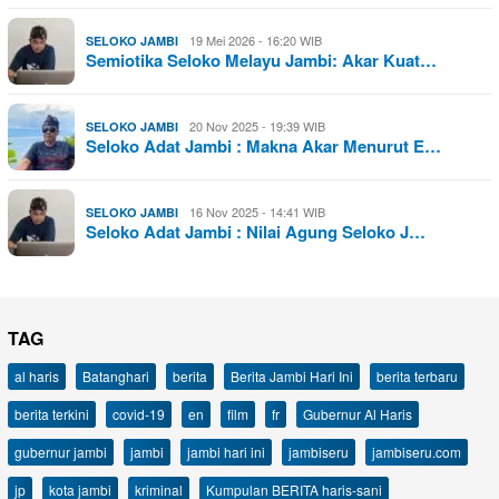
19 Mei 2026 - 16:20 WIB
SELOKO JAMBI
Semiotika Seloko Melayu Jambi: Akar Kuat…
20 Nov 2025 - 19:39 WIB
SELOKO JAMBI
Seloko Adat Jambi : Makna Akar Menurut E…
16 Nov 2025 - 14:41 WIB
SELOKO JAMBI
Seloko Adat Jambi : Nilai Agung Seloko J…
TAG
al haris
Batanghari
berita
Berita Jambi Hari Ini
berita terbaru
berita terkini
covid-19
en
film
fr
Gubernur Al Haris
gubernur jambi
jambi
jambi hari ini
jambiseru
jambiseru.com
jp
kota jambi
kriminal
Kumpulan BERITA haris-sani