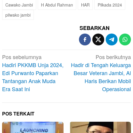
Cawako Jambi
H Abdul Rahman
HAR
Pilkada 2024
pilwako jambi
SEBARKAN
Navigasi
Pos sebelumnya
Pos berikutnya
pos
Hadiri PKKMB Unja 2024,
Hadir di Tengah Keluarga
Edi Purwanto Paparkan
Besar Veteran Jambi, Al
Tantangan Anak Muda
Haris Berikan Mobil
Era Saat Ini
Operasional
POS TERKAIT