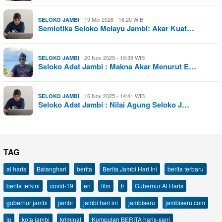
19 Mei 2026 - 16:20 WIB
SELOKO JAMBI
Semiotika Seloko Melayu Jambi: Akar Kuat…
20 Nov 2025 - 19:39 WIB
SELOKO JAMBI
Seloko Adat Jambi : Makna Akar Menurut E…
16 Nov 2025 - 14:41 WIB
SELOKO JAMBI
Seloko Adat Jambi : Nilai Agung Seloko J…
TAG
al haris
Batanghari
berita
Berita Jambi Hari Ini
berita terbaru
berita terkini
covid-19
en
film
fr
Gubernur Al Haris
gubernur jambi
jambi
jambi hari ini
jambiseru
jambiseru.com
jp
kota jambi
kriminal
Kumpulan BERITA haris-sani