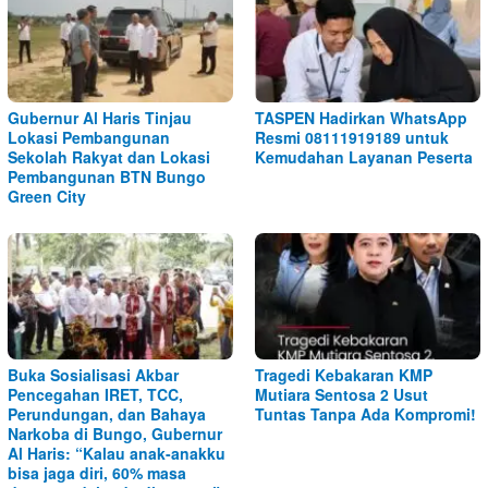
Gubernur Al Haris Tinjau
TASPEN Hadirkan WhatsApp
Lokasi Pembangunan
Resmi 08111919189 untuk
Sekolah Rakyat dan Lokasi
Kemudahan Layanan Peserta
Pembangunan BTN Bungo
Green City
Buka Sosialisasi Akbar
Tragedi Kebakaran KMP
Pencegahan IRET, TCC,
Mutiara Sentosa 2 Usut
Perundungan, dan Bahaya
Tuntas Tanpa Ada Kompromi!
Narkoba di Bungo, Gubernur
Al Haris: “Kalau anak-anakku
bisa jaga diri, 60% masa