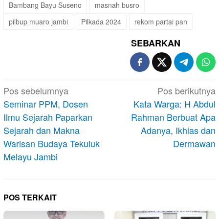
Bambang Bayu Suseno
masnah busro
pilbup muaro jambi
Pilkada 2024
rekom partai pan
SEBARKAN
Navigasi
Pos sebelumnya
Pos berikutnya
pos
Seminar PPM, Dosen
Kata Warga: H Abdul
Ilmu Sejarah Paparkan
Rahman Berbuat Apa
Sejarah dan Makna
Adanya, Ikhlas dan
Warisan Budaya Tekuluk
Dermawan
Melayu Jambi
POS TERKAIT