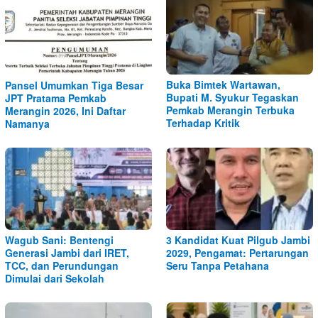
Buka Bimtek Wartawan,
Pansel Umumkan Tiga Besar
Bupati M. Syukur Tegaskan
JPT Pratama Pemkab
Pemkab Merangin Terbuka
Merangin 2026, Ini Daftar
Terhadap Kritik
Namanya
Wagub Sani: Bentengi
3 Kandidat Kuat Pilgub Jambi
Generasi Jambi dari IRET,
2029, Pengamat: Pertarungan
TCC, dan Perundungan
Seru Tanpa Petahana
Dimulai dari Sekolah