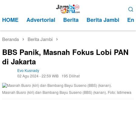
Loncat
Menu
ke
Mobile
HOME
Advertorial
Berita
Berita Jambi
Ent
konten
Beranda
Berita Jambi
BBS Panik, Masnah Fokus Lobi PAN
di Jakarta
Evo Kusnady
02 Agu 2024 - 22:59 WIB
195 Dilihat
Masnah Busro (kiri) dan Bambang Bayu Suseno (BBS) (kanan). Foto: Istimewa