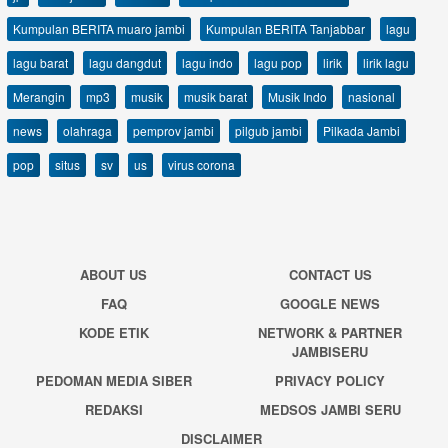
Kumpulan BERITA muaro jambi
Kumpulan BERITA Tanjabbar
lagu
lagu barat
lagu dangdut
lagu indo
lagu pop
lirik
lirik lagu
Merangin
mp3
musik
musik barat
Musik Indo
nasional
news
olahraga
pemprov jambi
pilgub jambi
Pilkada Jambi
pop
situs
sv
us
virus corona
ABOUT US
CONTACT US
FAQ
GOOGLE NEWS
KODE ETIK
NETWORK & PARTNER
JAMBISERU
PEDOMAN MEDIA SIBER
PRIVACY POLICY
REDAKSI
MEDSOS JAMBI SERU
DISCLAIMER