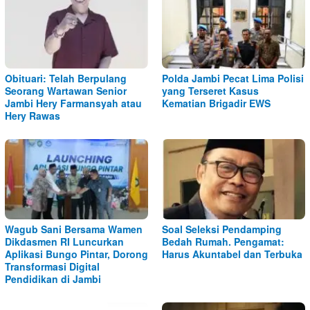
Obituari: Telah Berpulang
Polda Jambi Pecat Lima Polisi
Seorang Wartawan Senior
yang Terseret Kasus
Jambi Hery Farmansyah atau
Kematian Brigadir EWS
Hery Rawas
Wagub Sani Bersama Wamen
Soal Seleksi Pendamping
Dikdasmen RI Luncurkan
Bedah Rumah. Pengamat:
Aplikasi Bungo Pintar, Dorong
Harus Akuntabel dan Terbuka
Transformasi Digital
Pendidikan di Jambi