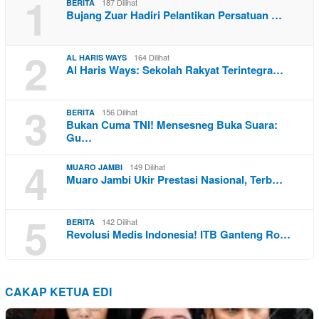
1
187 Dilihat
BERITA
Bujang Zuar Hadiri Pelantikan Persatuan …
2
164 Dilihat
AL HARIS WAYS
Al Haris Ways: Sekolah Rakyat Terintegra…
3
156 Dilihat
BERITA
Bukan Cuma TNI! Mensesneg Buka Suara:
Gu…
4
149 Dilihat
MUARO JAMBI
Muaro Jambi Ukir Prestasi Nasional, Terb…
5
142 Dilihat
BERITA
Revolusi Medis Indonesia! ITB Ganteng Ro…
CAKAP KETUA EDI