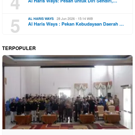
4
Al Haris Ways: Pesan untuk Diri Sendiri,…
5
28 Jun 2026 - 15:14 WIB
AL HARIS WAYS
Al Haris Ways : Pekan Kebudayaan Daerah …
TERPOPULER