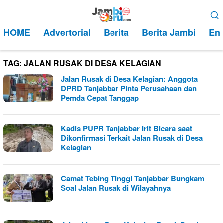
Loncat
Menu
ke
Mobile
HOME
Advertorial
Berita
Berita Jambi
Ent
konten
TAG:
JALAN RUSAK DI DESA KELAGIAN
Jalan Rusak di Desa Kelagian: Anggota
DPRD Tanjabbar Pinta Perusahaan dan
Pemda Cepat Tanggap
Kadis PUPR Tanjabbar Irit Bicara saat
Dikonfirmasi Terkait Jalan Rusak di Desa
Kelagian
Camat Tebing Tinggi Tanjabbar Bungkam
Soal Jalan Rusak di Wilayahnya