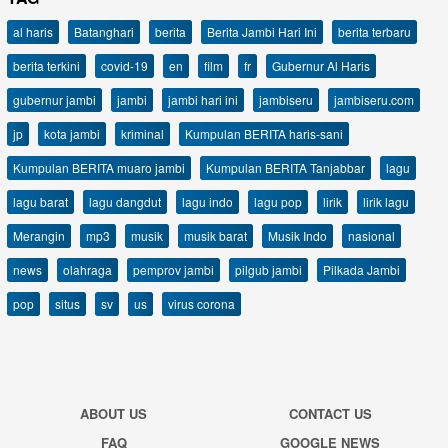
al haris
Batanghari
berita
Berita Jambi Hari Ini
berita terbaru
berita terkini
covid-19
en
film
fr
Gubernur Al Haris
gubernur jambi
jambi
jambi hari ini
jambiseru
jambiseru.com
jp
kota jambi
kriminal
Kumpulan BERITA haris-sani
Kumpulan BERITA muaro jambi
Kumpulan BERITA Tanjabbar
lagu
lagu barat
lagu dangdut
lagu indo
lagu pop
lirik
lirik lagu
Merangin
mp3
musik
musik barat
Musik Indo
nasional
news
olahraga
pemprov jambi
pilgub jambi
Pilkada Jambi
pop
situs
sv
us
virus corona
ABOUT US
CONTACT US
FAQ
GOOGLE NEWS