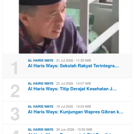
1
31 Jul 2026 - 11:35 WIB
AL HARIS WAYS
Al Haris Ways: Sekolah Rakyat Terintegra…
2
22 Jul 2026 - 14:07 WIB
AL HARIS WAYS
Al Haris Ways: Titip Derajat Kesehatan J…
3
19 Jul 2026 - 13:03 WIB
AL HARIS WAYS
Al Haris Ways: Kunjungan Wapres Gibran k…
30 Jun 2026 - 15:50 WIB
AL HARIS WAYS