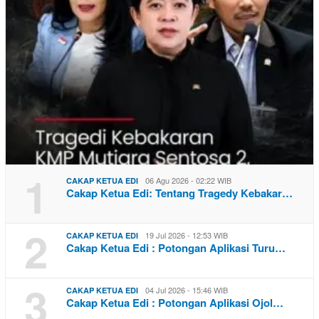
1
06 Agu 2026 - 02:22 WIB
CAKAP KETUA EDI
Cakap Ketua Edi: Tentang Tragedy Kebakar…
2
19 Jul 2026 - 12:53 WIB
CAKAP KETUA EDI
Cakap Ketua Edi : Potongan Aplikasi Turu…
3
04 Jul 2026 - 15:46 WIB
CAKAP KETUA EDI
Cakap Ketua Edi : Potongan Aplikasi Ojol…