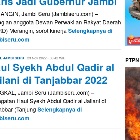
ris Jadi Gubernur Jambi
NGIN, Jambi Seru (Jambiseru.com) –
gian anggota Dewan Perwakilan Rakyat Daerah
D) Merangin, sorot kinerja
Selengkapnya di
biseru.com
Redaksi
23 Nov 2022 - 08:42 WIB
L JAMBI SERU
PTPN 
ul Syekh Abdul Qadir al
ilani di Tanjabbar 2022
KAL, Jambi Seru (Jambiseru.com) –
ngatan Haul Syekh Abdul Qadir al Jailani di
abbar (Tanjung
Selengkapnya di
biseru.com