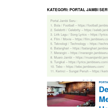
KATEGORI:
PORTAL JAMBI SER
Portal Jambi Seru :
1. Bola / Football – https://football.jamb
2. Selebriti / Celebrity – https://seleb.ja
3. Lirik Lagu / Song Lyrics – https://lyri
4. Film / Movie – https://film.jambiseru.
5. Teknologi / Technology – https://tech
6. Batanghari – https://batanghari.jambi
7. Merangin – https://merangin.jambiser
8. Muaro Jambi – https://muarojambi.jam
9. Tungkal – https://lyrics.jambiseru.com
10. Tebo – https://tebo.jambiseru.com/
11. Kerinci – Sungai Penuh – https://ker
PORTA
De
Me