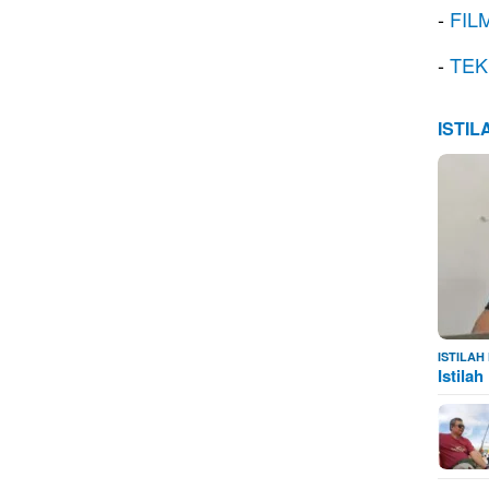
-
FIL
-
TEK
ISTI
ISTILA
Istila