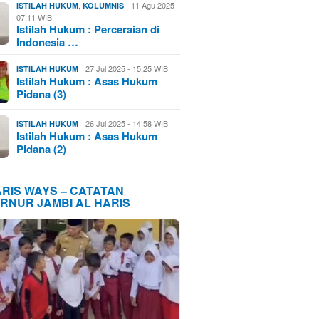
,
11 Agu 2025 -
ISTILAH HUKUM
KOLUMNIS
07:11 WIB
Istilah Hukum : Perceraian di
Indonesia …
27 Jul 2025 - 15:25 WIB
ISTILAH HUKUM
Istilah Hukum : Asas Hukum
Pidana (3)
26 Jul 2025 - 14:58 WIB
ISTILAH HUKUM
Istilah Hukum : Asas Hukum
Pidana (2)
ARIS WAYS – CATATAN
RNUR JAMBI AL HARIS