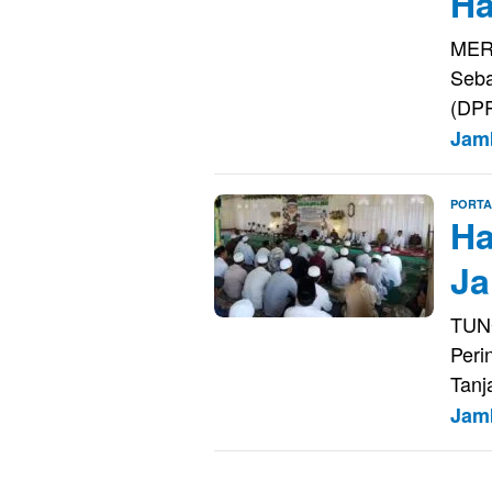
Ha
MERA
Seba
(DPR
Jam
PORTA
Ha
Ja
TUNG
Peri
Tanj
Jam