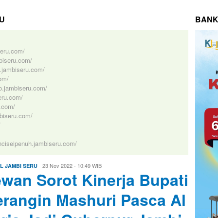
U
BANK
iseru.com/
mbiseru.com/
cs.jambiseru.com/
com/
no.jambiseru.com/
seru.com/
u.com/
biseru.com/
/
inciseipenuh.jambiseru.com/
Redaksi
23 Nov 2022 - 10:49 WIB
L JAMBI SERU
wan Sorot Kinerja Bupati
rangin Mashuri Pasca Al