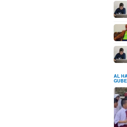
AL H
GUBE