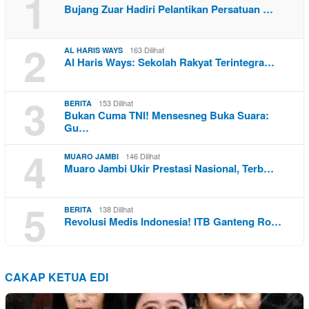
1
Bujang Zuar Hadiri Pelantikan Persatuan …
2
163 Dilihat
AL HARIS WAYS
Al Haris Ways: Sekolah Rakyat Terintegra…
3
153 Dilihat
BERITA
Bukan Cuma TNI! Mensesneg Buka Suara:
Gu…
4
146 Dilihat
MUARO JAMBI
Muaro Jambi Ukir Prestasi Nasional, Terb…
5
138 Dilihat
BERITA
Revolusi Medis Indonesia! ITB Ganteng Ro…
CAKAP KETUA EDI