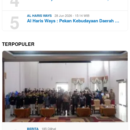
5
28 Jun 2026 - 15:14 WIB
AL HARIS WAYS
Al Haris Ways : Pekan Kebudayaan Daerah …
TERPOPULER
185 Dilihat
BERITA