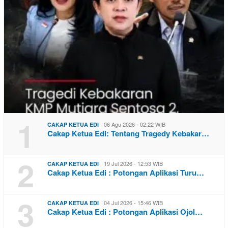
1
06 Agu 2026 - 02:22 WIB
CAKAP KETUA EDI
Cakap Ketua Edi: Tentang Tragedy Kebakar…
2
19 Jul 2026 - 12:53 WIB
CAKAP KETUA EDI
Cakap Ketua Edi : Potongan Aplikasi Turu…
3
04 Jul 2026 - 15:46 WIB
CAKAP KETUA EDI
Cakap Ketua Edi : Potongan Aplikasi Ojol…