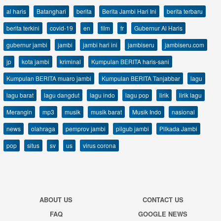
al haris
Batanghari
berita
Berita Jambi Hari Ini
berita terbaru
berita terkini
covid-19
en
film
fr
Gubernur Al Haris
gubernur jambi
jambi
jambi hari ini
jambiseru
jambiseru.com
jp
kota jambi
kriminal
Kumpulan BERITA haris-sani
Kumpulan BERITA muaro jambi
Kumpulan BERITA Tanjabbar
lagu
lagu barat
lagu dangdut
lagu indo
lagu pop
lirik
lirik lagu
Merangin
mp3
musik
musik barat
Musik Indo
nasional
news
olahraga
pemprov jambi
pilgub jambi
Pilkada Jambi
pop
situs
sv
us
virus corona
ABOUT US
CONTACT US
FAQ
GOOGLE NEWS