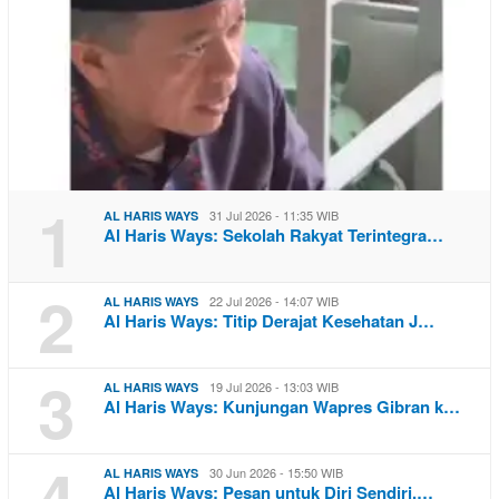
1
31 Jul 2026 - 11:35 WIB
AL HARIS WAYS
Al Haris Ways: Sekolah Rakyat Terintegra…
2
22 Jul 2026 - 14:07 WIB
AL HARIS WAYS
Al Haris Ways: Titip Derajat Kesehatan J…
3
19 Jul 2026 - 13:03 WIB
AL HARIS WAYS
Al Haris Ways: Kunjungan Wapres Gibran k…
4
30 Jun 2026 - 15:50 WIB
AL HARIS WAYS
Al Haris Ways: Pesan untuk Diri Sendiri,…