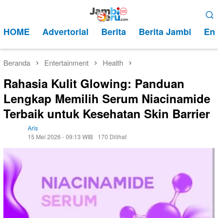
Loncat
Menu
ke
Mobile
HOME
Advertorial
Berita
Berita Jambi
Ent
konten
Beranda
Entertainment
Health
Rahasia Kulit Glowing: Panduan
Lengkap Memilih Serum Niacinamide
Terbaik untuk Kesehatan Skin Barrier
Aris
15 Mei 2026 - 09:13 WIB
170 Dilihat