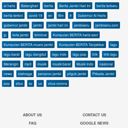
al haris
Batanghari
berita
Berita Jambi Hari Ini
berita terbaru
berita terkini
covid-19
en
film
fr
Gubernur Al Haris
gubernur jambi
jambi
jambi hari ini
jambiseru
jambiseru.com
jp
kota jambi
kriminal
Kumpulan BERITA haris-sani
Kumpulan BERITA muaro jambi
Kumpulan BERITA Tanjabbar
lagu
lagu barat
lagu dangdut
lagu indo
lagu pop
lirik
lirik lagu
Merangin
mp3
musik
musik barat
Musik Indo
nasional
news
olahraga
pemprov jambi
pilgub jambi
Pilkada Jambi
pop
situs
sv
us
virus corona
ABOUT US
CONTACT US
FAQ
GOOGLE NEWS