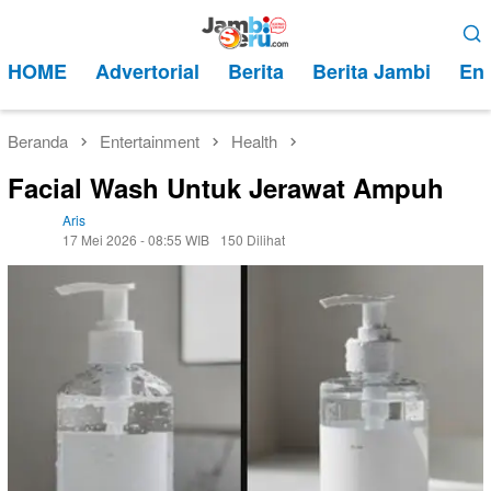
Loncat
Menu
ke
Mobile
HOME
Advertorial
Berita
Berita Jambi
Ent
konten
Beranda
Entertainment
Health
Facial Wash Untuk Jerawat Ampuh
Aris
17 Mei 2026 - 08:55 WIB
150 Dilihat