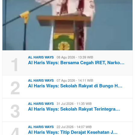
1
08 Agu 2026 - 13:39 WIB
AL HARIS WAYS
Al Haris Ways: Bersama Cegah IRET, Narko…
2
07 Agu 2026 - 14:11 WIB
AL HARIS WAYS
Al Haris Ways: Sekolah Rakyat di Bungo H…
3
31 Jul 2026 - 11:35 WIB
AL HARIS WAYS
Al Haris Ways: Sekolah Rakyat Terintegra…
4
22 Jul 2026 - 14:07 WIB
AL HARIS WAYS
Al Haris Ways: Titip Derajat Kesehatan J…