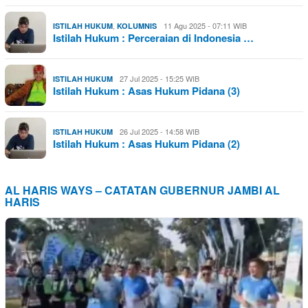
,
11 Agu 2025 - 07:11 WIB
ISTILAH HUKUM
KOLUMNIS
Istilah Hukum : Perceraian di Indonesia …
27 Jul 2025 - 15:25 WIB
ISTILAH HUKUM
Istilah Hukum : Asas Hukum Pidana (3)
26 Jul 2025 - 14:58 WIB
ISTILAH HUKUM
Istilah Hukum : Asas Hukum Pidana (2)
AL HARIS WAYS – CATATAN GUBERNUR JAMBI AL
HARIS