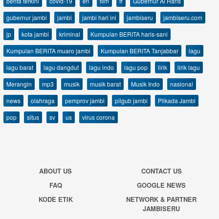
berita terkini
covid-19
en
film
fr
Gubernur Al Haris
gubernur jambi
jambi
jambi hari ini
jambiseru
jambiseru.com
jp
kota jambi
kriminal
Kumpulan BERITA haris-sani
Kumpulan BERITA muaro jambi
Kumpulan BERITA Tanjabbar
lagu
lagu barat
lagu dangdut
lagu indo
lagu pop
lirik
lirik lagu
Merangin
mp3
musik
musik barat
Musik Indo
nasional
news
olahraga
pemprov jambi
pilgub jambi
Pilkada Jambi
pop
situs
sv
us
virus corona
ABOUT US
CONTACT US
FAQ
GOOGLE NEWS
KODE ETIK
NETWORK & PARTNER
JAMBISERU