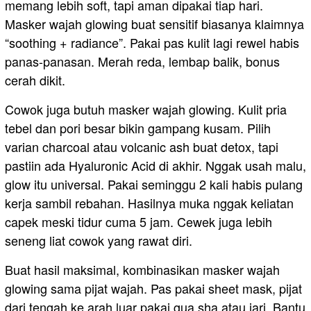
memang lebih soft, tapi aman dipakai tiap hari.
Masker wajah glowing buat sensitif biasanya klaimnya
“soothing + radiance”. Pakai pas kulit lagi rewel habis
panas-panasan. Merah reda, lembap balik, bonus
cerah dikit.
Cowok juga butuh masker wajah glowing. Kulit pria
tebel dan pori besar bikin gampang kusam. Pilih
varian charcoal atau volcanic ash buat detox, tapi
pastiin ada Hyaluronic Acid di akhir. Nggak usah malu,
glow itu universal. Pakai seminggu 2 kali habis pulang
kerja sambil rebahan. Hasilnya muka nggak keliatan
capek meski tidur cuma 5 jam. Cewek juga lebih
seneng liat cowok yang rawat diri.
Buat hasil maksimal, kombinasikan masker wajah
glowing sama pijat wajah. Pas pakai sheet mask, pijat
dari tengah ke arah luar pakai gua sha atau jari. Bantu