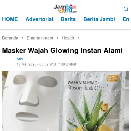
Loncat
Menu
ke
Mobile
HOME
Advertorial
Berita
Berita Jambi
Ent
konten
Beranda
Entertainment
Health
Masker Wajah Glowing Instan Alami
Aris
17 Mei 2026 - 08:59 WIB
138 Dilihat