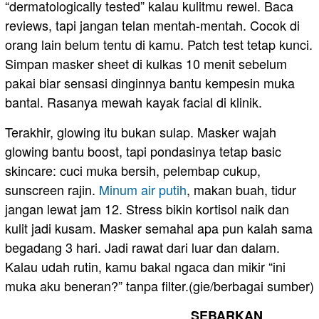
“dermatologically tested” kalau kulitmu rewel. Baca
reviews, tapi jangan telan mentah-mentah. Cocok di
orang lain belum tentu di kamu. Patch test tetap kunci.
Simpan masker sheet di kulkas 10 menit sebelum
pakai biar sensasi dinginnya bantu kempesin muka
bantal. Rasanya mewah kayak facial di klinik.
Terakhir, glowing itu bukan sulap. Masker wajah
glowing bantu boost, tapi pondasinya tetap basic
skincare: cuci muka bersih, pelembap cukup,
sunscreen rajin.
Minum air putih
, makan buah, tidur
jangan lewat jam 12. Stress bikin kortisol naik dan
kulit jadi kusam. Masker semahal apa pun kalah sama
begadang 3 hari. Jadi rawat dari luar dan dalam.
Kalau udah rutin, kamu bakal ngaca dan mikir “ini
muka aku beneran?” tanpa filter.(gie/berbagai sumber)
SEBARKAN