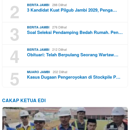
2
288 Dilihat
BERITA JAMBI
3 Kandidat Kuat Pilgub Jambi 2029, Penga…
3
276 Dilihat
BERITA JAMBI
Soal Seleksi Pendamping Bedah Rumah. Pen…
4
212 Dilihat
BERITA JAMBI
Obituari: Telah Berpulang Seorang Wartaw…
5
202 Dilihat
MUARO JAMBI
Kasus Dugaan Pengeroyokan di Stockpile P…
CAKAP KETUA EDI