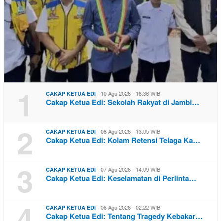
1
10 Agu 2026 - 16:36 WIB
CAKAP KETUA EDI
Cakap Ketua Edi: Sekolah Rakyat di Jambi…
2
08 Agu 2026 - 13:05 WIB
CAKAP KETUA EDI
Cakap Ketua Edi: Kolam Retensi Telaga Ka…
3
07 Agu 2026 - 14:09 WIB
CAKAP KETUA EDI
Cakap Ketua Edi: Keselamatan di Perlinta…
4
06 Agu 2026 - 02:22 WIB
CAKAP KETUA EDI
Cakap Ketua Edi: Tentang Tragedy Kebakar…