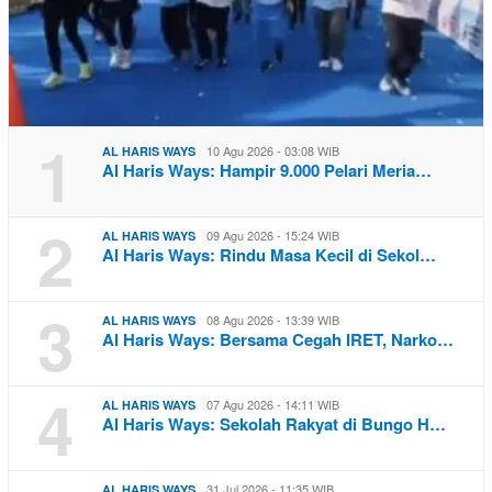
1
10 Agu 2026 - 03:08 WIB
AL HARIS WAYS
Al Haris Ways: Hampir 9.000 Pelari Meria…
2
09 Agu 2026 - 15:24 WIB
AL HARIS WAYS
Al Haris Ways: Rindu Masa Kecil di Sekol…
3
08 Agu 2026 - 13:39 WIB
AL HARIS WAYS
Al Haris Ways: Bersama Cegah IRET, Narko…
4
07 Agu 2026 - 14:11 WIB
AL HARIS WAYS
Al Haris Ways: Sekolah Rakyat di Bungo H…
31 Jul 2026 - 11:35 WIB
AL HARIS WAYS