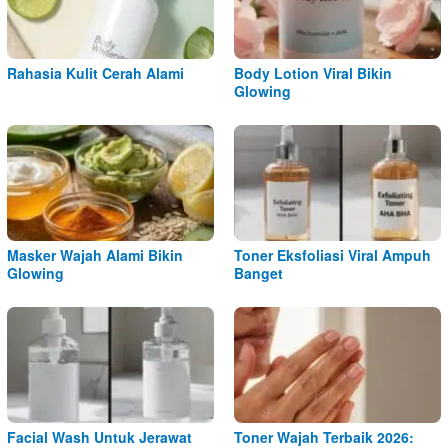
Rahasia Kulit Cerah Alami
Body Lotion Viral Bikin
Glowing
Masker Wajah Alami Bikin
Toner Eksfoliasi Viral Ampuh
Glowing
Banget
Facial Wash Untuk Jerawat
Toner Wajah Terbaik 2026: